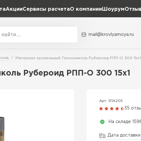
та
Акции
Сервисы расчета
О компании
Шоурум
Отзы
Расчет штакетника для забора
Расчет водостока
Расчет софитов для кровли
mail@krovlyamoya.ru
Расчет фальцевой кровли
ка
Акции
Расчет кровли из профнастила
Расчет кровли из металлочерепицы
роид
Материал кровельный Технониколь Рубероид РПП-О 300 15x1
Тип тов
коль Рубероид РПП-О 300 15x1
Гибкая че
ПЕРЕЙ
Арт. R14205
35 отз
На складе 159
Дата доставки 