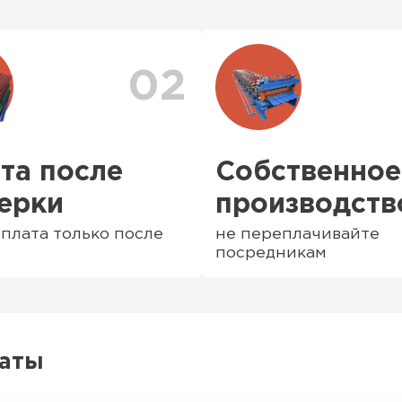
аздвижные),
заказа. После оформл
е и
персональный менедж
доставки. Также вы 
доставки
. Возможны 
02
та после
Собственное
ерки
производств
плата только после
не переплачивайте
посредникам
латы