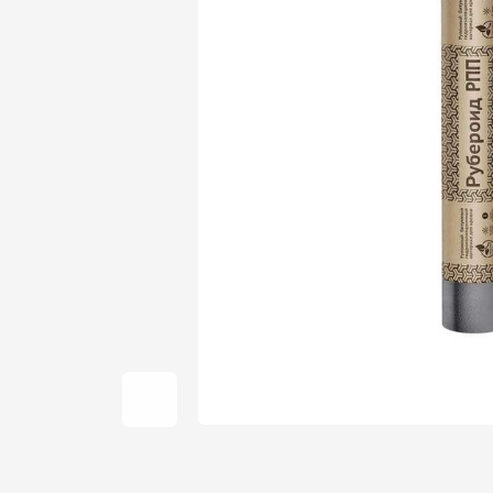
Фальцевая кровля
Ондулин
Гибкая черепица
Водосточная система
Рулонная кровля
Керамическая
черепица
Цементно-песчаная
черепица
Профилированный лист