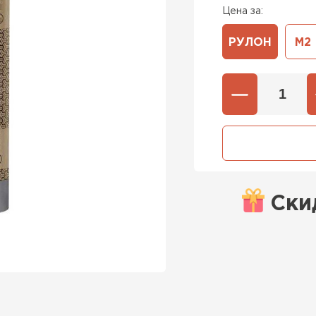
Цена за:
РУЛОН
М2
Ски
Штакетни