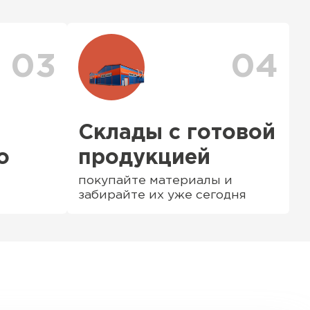
ения заявки с Вами свяжется
ер для уточнения деталей и расчета
можете ознакомиться
с единым тарифом
персональные скидки.
03
04
Склады с готовой
о
продукцией
покупайте материалы и
забирайте их уже сегодня