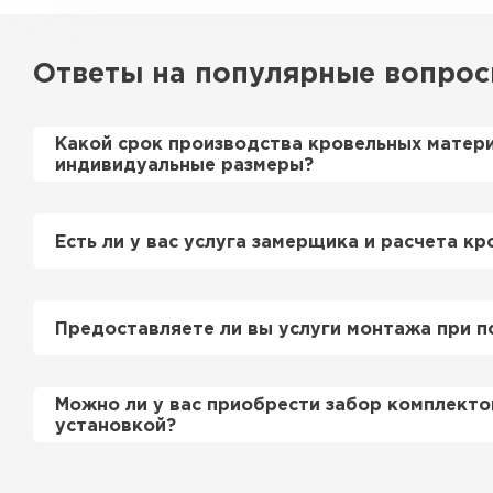
Ответы на популярные вопро
Какой срок производства кровельных матер
индивидуальные размеры?
Примерный срок производства металлочерепи
профнастила 1-2 дня. Производственные мощн
Есть ли у вас услуга замерщика и расчета кр
нам производить более 700 м2 в день.
Да, у нас в штате есть инженер-замерщик, ко
просьбе приедет на объект и сделает эксперт
Предоставляете ли вы услуги монтажа при п
Керамическая черепица
этом стоимость расчета нашим специалистом 
бесплатно
.
Да, если это необходимо заказчику, мы можем
ПЕРЕЙТИ
Можно ли у вас приобрести забор комплекто
смонтировать Вашу кровлю и забор по хороши
установкой?
подробно уточняйте у менеджера по телефону
Да, мы продаем материалы для забора комплек