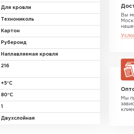
Дост
Для кровли
Вы м
Технониколь
Моск
наше
Картон
Усло
Цементно-
Рубероид
Наплавляемая кровля
ПЕРЕЙ
216
+5°С
Опто
80°С
Мы п
зави
1
клие
Двухслойная