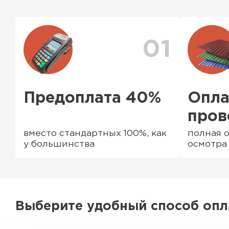
ассортименте есть ворота (раздвижные и не р
профильные трубы, заборные столбы, доборны
комплектующие элементы
01
Предоплата 40%
Опла
пров
вместо стандартных 100%, как
полная о
у большинства
осмотра
Выберите удобный способ оп