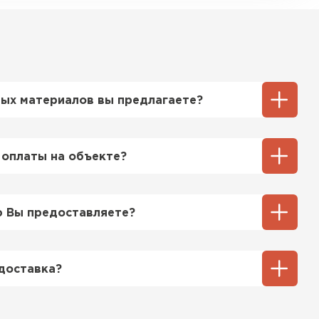
ых материалов вы предлагаете?
ий выбор кровельных материалов,
ицу, профнастил, ондулин, битумные
 оплаты на объекте?
ы и многое другое. Наши специалисты
ь вам выбрать подходящий вариант для
ненный способ оплаты у нас - эта оплата
тгрузки. При этом, если доставленный
 Вы предоставляете?
 кровля
его качества, Вы вправе отказаться от
озицией мы предоставляем все
ТИ
та качества, а также товарно-
доставка?
ную.
тся исходя из объема и веса Вашего