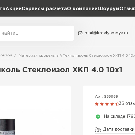
та
Акции
Сервисы расчета
О компании
Шоурум
Отзы
Расчет штакетника для забора
Расчет водостока
Расчет софитов для кровли
mail@krovlyamoya.ru
Расчет фальцевой кровли
ка
Акции
Расчет кровли из профнастила
Расчет кровли из металлочерепицы
лоизол
Материал кровельный Технониколь Стеклоизол ХКП 4.0 10х
Тип тов
коль Стеклоизол ХКП 4.0 10х1
Гибкая че
ПЕРЕЙ
Арт. S65969
35 отз
На складе 179
Дата доставки 