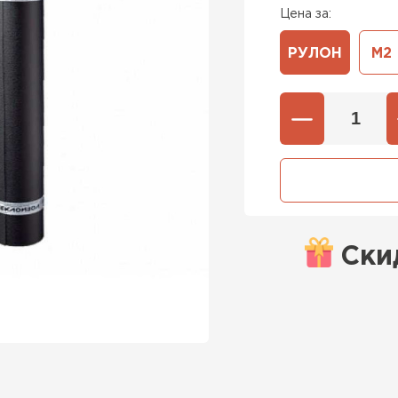
Цена за:
РУЛОН
М2
Ски
Штакетни