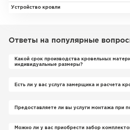
Устройство кровли
Ответы на популярные вопро
Какой срок производства кровельных матер
индивидуальные размеры?
Примерный срок производства металлочерепи
профнастила 1-2 дня. Производственные мощн
Есть ли у вас услуга замерщика и расчета кр
нам производить более 700 м2 в день.
Керамическая черепица
Да, у нас в штате есть инженер-замерщик, ко
просьбе приедет на объект и сделает эксперт
Предоставляете ли вы услуги монтажа при п
этом стоимость расчета нашим специалистом 
ПЕРЕЙТИ
бесплатно
.
Да, если это необходимо заказчику, мы можем
Можно ли у вас приобрести забор комплекто
смонтировать Вашу кровлю и забор по хороши