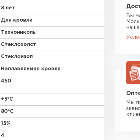
Дост
8 лет
Вы м
Для кровли
Моск
наше
Технониколь
Усло
Стеклохолст
Цементно-
Стеклоизол
ПЕРЕЙ
Наплавляемая кровля
450
Опто
+5°С
Мы п
зави
80°С
клие
15%
4