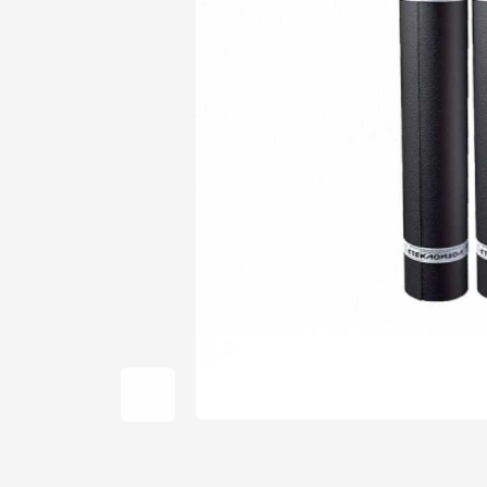
Фальцевая кровля
Ондулин
Гибкая черепица
Водосточная система
Рулонная кровля
Керамическая
черепица
Цементно-песчаная
черепица
Профилированный лист