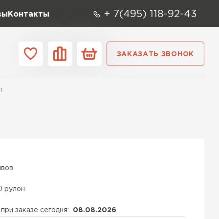
+ 7(495) 118-92-43
вы
Контакты
ЗАКАЗАТЬ ЗВОНОК
О компании
Контакты
1
ара
Вид
Тип
Производите
репица
ТИ
ывов
0 рулон
при заказе сегодня:
08.08.2026