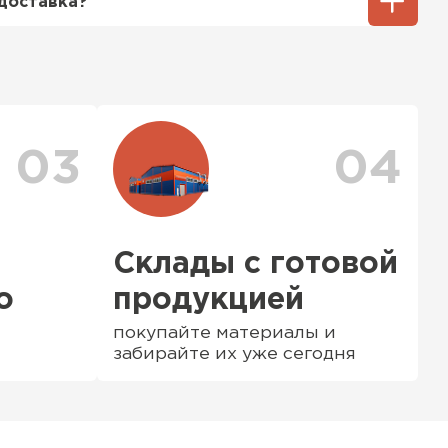
доставка?
ную.
тся исходя из объема и веса Вашего
ения заявки с Вами свяжется
ер для уточнения деталей и расчета
можете ознакомиться
с единым тарифом
персональные скидки.
03
04
Склады с готовой
о
продукцией
покупайте материалы и
забирайте их уже сегодня