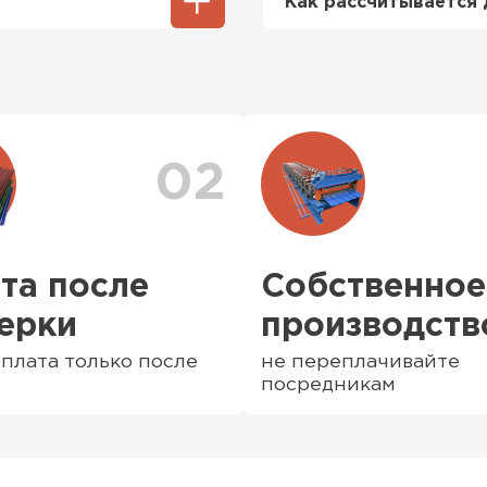
Как рассчитывается 
.
транспортную наклад
тами, в нашем
Доставка рассчитывае
аздвижные),
заказа. После оформл
е и
персональный менедж
доставки. Также вы 
доставки
. Возможны 
02
та после
Собственное
ерки
производств
плата только после
не переплачивайте
посредникам