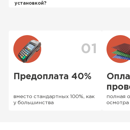
установкой?
подробно уточняйте у менеджера по телефону
Да, мы продаем материалы для забора комплек
ассортименте есть ворота (раздвижные и не р
профильные трубы, заборные столбы, доборны
комплектующие элементы
01
Предоплата 40%
Опла
пров
вместо стандартных 100%, как
полная о
у большинства
осмотра