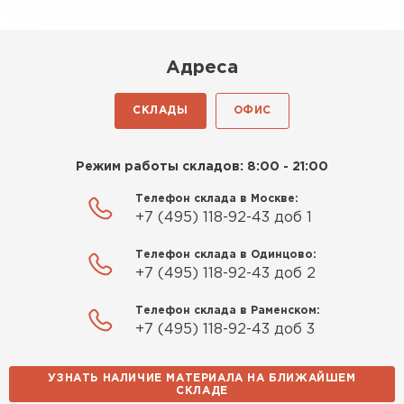
Киреев
Иван
25.07.2024
Адреса
Компания порадовала точной
СКЛАДЫ
ОФИС
доставкой и грамотной
консультацией. Нужен был
утеплитель для разных
Режим работы складов: 8:00 - 21:00
помещений. Взял утеплитель
Телефон склада в Москве:
Knauf для гаража и балкона.
+7 (495) 118-92-43 доб 1
Качество отличное, материал
плотный и легко монтируется.
Телефон склада в Одинцово:
Спасибо Александру!
+7 (495) 118-92-43 доб 2
Телефон склада в Раменском:
Румянцев
+7 (495) 118-92-43 доб 3
Матвей
27.12.2024
УЗНАТЬ НАЛИЧИЕ МАТЕРИАЛА НА БЛИЖАЙШЕМ
Покупал рулонный утеплитель,
Водосточная система
СКЛАДЕ