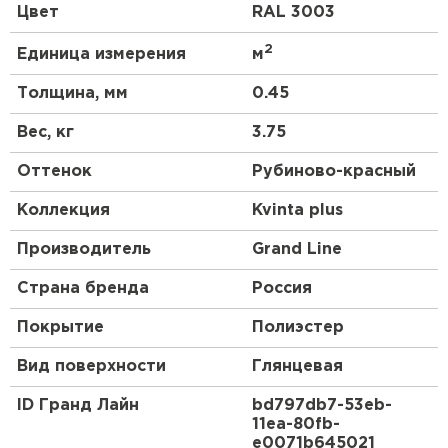
Цвет
RAL 3003
Геометрия волны и высота ступеньки 30 мм
повторяют профиль натуральной черепицы.
2
Единица измерения
м
3D рез, повторяющий геометрию волны.
Толщина, мм
0.45
Менее заметны горизонтальные стыки.
Вес, кг
3.75
Штакетник
Оттенок
Рубиново-красный
ПЕРЕЙТИ
Коллекция
Kvinta plus
Производитель
Grand Line
Страна бренда
Россия
Покрытие
Полиэстер
Вид поверхности
Глянцевая
ID Гранд Лайн
bd797db7-53eb-
11ea-80fb-
e0071b645021