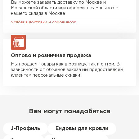
Вы можете заказать доставку по Москве и
повреждённые утеплители, а
Московской области или оформить самовывоз с
Манипулятор до 10 тн
от 13 000 руб
здесь таких проблем никогда
нашего склада в Москве
макс. длина груза 8 м
не было. Ещё один большой
Условия доставки и самовывоза
плюс оплата по факту.
Манипулятор до 20 тн
от 16 000 руб
макс. длина груза 13,5 м
Иван
Верещагин
20.06.2024
ЗАКАЗАТЬ С ДОСТАВКОЙ
Оптово и розничная продажа
Мы продаем товары как в розницу, так и оптом. В
Делал тёплый пол, мне
зависимости от объемов заказа мы предоставляем
порекомендовали посмотреть
клиентам персональные скидки
в розничных магазинах.
Посчитал по ценам и
получилось, что пол слишком
дорогой и слишком тёплый.
Вам могут понадобиться
Решил проверить в интернете
и наткнулся на эту компанию.
Спросил, есть ли у них
J-Профиль
Ендовы для кровли
Пеноплекс. Ребята сказали, что