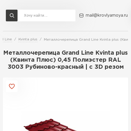
mail@krovlyamoya.ru
d Line
Kvinta plus
Металлочерепица Grand Line Kvinta plus (Кви
Сервисы расчета
Доставка
Контакты
Металлочерепица Grand Line Kvinta plus
Расчет штакетника для забора
(Квинта Плюс) 0,45 Полиэстер RAL
Расчет водостока
3003 Рубиново-красный | c 3D резом
Расчет софитов для кровли
Перейти в каталог
Расчет фальцевой кровли
Металлочерепица
Расчет кровли из профнастила
Расчет кровли из металлочерепицы
ПЕРЕЙТИ