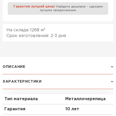
Гарантия лучшей цены!
Найдете дешевле - сделаем
лучшее предложение
Профилированный лист
ПЕРЕЙТИ
2
На складе 1268 м
Срок изготовления: 2-3 дня
ОПИСАНИЕ
Оригинальный рисунок профиля
ХАРАКТЕРИСТИКИ
металлочерепицы Kvinta plus 3D перенесет Вас в
Европу с ее маленькими, красивыми, уютными
домиками.
Тип материала
Металлочерепица
Преимущества:
Гарантия
10 лет