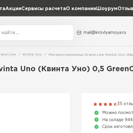
та
Акции
Сервисы расчета
О компании
Шоурум
Отзы
Расчет штакетника для забора
Расчет водостока
Расчет софитов для кровли
mail@krovlyamoya.ru
Расчет фальцевой кровли
ка
Акции
Расчет кровли из профнастила
Расчет кровли из металлочерепицы
and Line
Kvinta Uno
Металлочерепица Grand Line Kvinta Uno (Кв
Тип тов
inta Uno (Квинта Уно) 0,5 Green
Гибкая че
ПЕРЕЙ
35 отз
Можно посмот
На складе 944
Срок изготовл