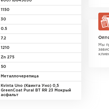
e0071b645030
1150
30
0.5
Опто
7.2
Мы п
1210
зави
клие
Zn 275
50
Металлочерепица
Kvinta Uno (Квинта Уно) 0,5
GreenСoat Pural BT RR 23 Мокрый
Фальцевая
асфальт
ПЕРЕЙ