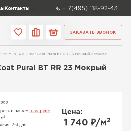
+ 7(495) 118-92-43
вы
Контакты
ЗАКАЗАТЬ ЗВОНОК
О компании
Контакты
инта Уно) 0,5 GreenСoat Pural BT RR 23 Мокрый асфальт
ара
Вид
Тип
Производите
Сoat Pural BT RR 23 Мокрый
репица
ТИ
ывов
Цена:
реть в нашем
шоу-руме
2
 м
2
1 740
₽/м
ения: 2-3 дня