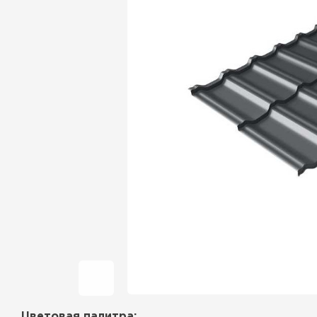
Фальцевая кровля
Ондулин
Гибкая черепица
Водосточная система
Рулонная кровля
Керамическая
черепица
Цементно-песчаная
черепица
Профилированный лист
Цветовая палитра: