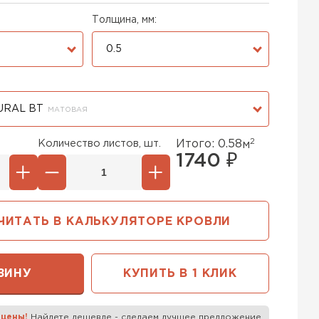
Толщина, мм:
0.5
URAL BT
МАТОВАЯ
2
Количество листов, шт.
Итого:
0.58
м
1740
₽
ЧИТАТЬ В КАЛЬКУЛЯТОРЕ КРОВЛИ
ЗИНУ
КУПИТЬ В 1 КЛИК
к
 цены!
Найдете дешевле - сделаем лучшее предложение