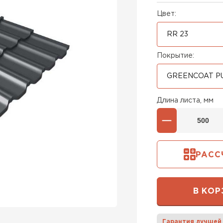
Цвет:
RR 23
Покрытие:
GREENСOAT P
Длина листа, мм
РАСС
В КОР
Штакетни
Гарантия лучшей