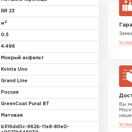
RR 750
RR 23
2
м
Гара
Заме
0.5
Усло
4.496
Цементно-
Мокрый асфальт
Kvinta Uno
ПЕРЕЙ
Grand Line
Россия
Дост
GreenСoat Pural BT
Вы м
Моск
Матовая
наше
Усло
b516dd0c-962b-11e8-80e0-