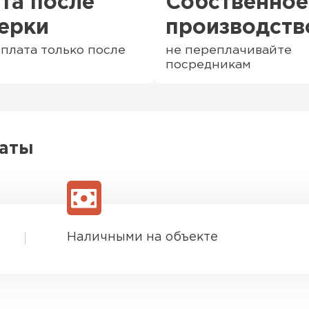
та после
Собственное
ерки
производств
плата только после
не переплачивайте
посредникам
латы
Софиты
Наличными на объекте
ПЕРЕЙ