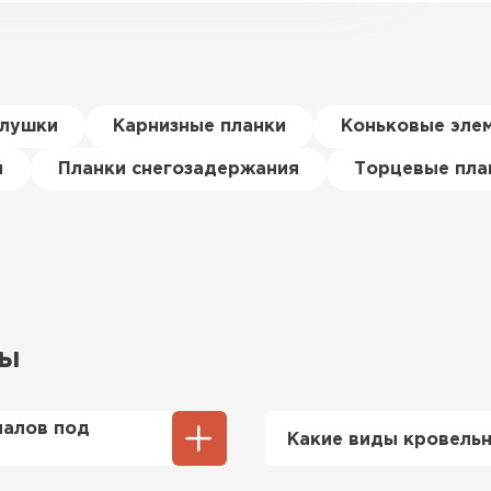
глушки
Карнизные планки
Коньковые эле
я
Планки снегозадержания
Торцевые пла
сы
иалов под
Какие виды кровельн