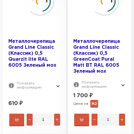
0.45
Classic
ПОКРЫТИЕ:
Монтеррей
Kvinta plus
Satin
Kamea
ВИД ПОВЕРХНОСТИ:
Atlas
Металлочерепица
Металлочерепица
Kredo
Grand Line Classic
Grand Line Classic
Velur
Глянцевая
(Классик) 0,5
(Классик) 0,5
Drap
Quarzit lite RAL
GreenCoat Pural
МАКСИМАЛЬНАЯ ДЛИНА, М:
Матовая
6005 Зеленый мох
Matt BT RAL 6005
Полиэстер
6.5
Зеленый мох
ОБЩАЯ ШИРИНА, ММ:
7.2
Показать
Показать
информацию
информацию
1180
1 700
₽
ПОЛЕЗНАЯ ШИРИНА, ММ:
1183
610
₽
Цена за
М2
1190
1085
1210
ВЕС, КГ:
1100
1125
3.19