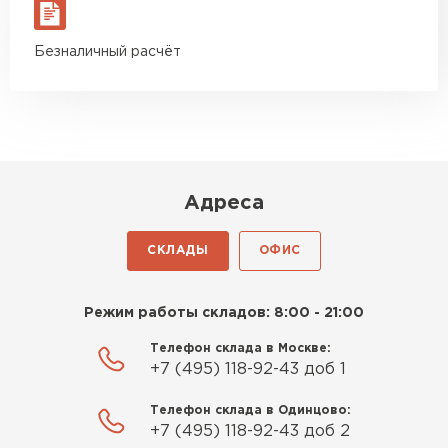
27.05.2024
Недавно купил утеплитель
Безналичный расчёт
Инсулейшн для потолка в
сарае. Материал плотный,
лёгкий, укладывать просто,
крошится минимально.
Доставили быстро,
консультанты помогли с
Адреса
выбором и всё подробно
объяснили. С монтажом
СКЛАДЫ
ОФИС
справился сам!
Шифер
Михайлов
Режим работы складов: 8:00 - 21:00
Андрей
ПЕРЕЙТИ
21.10.2024
Телефон склада в Москве:
+7 (495) 118-92-43 доб 1
Искал определённый
Телефон склада в Одинцово:
утеплитель для гаража, чтобы
+7 (495) 118-92-43 доб 2
обеспечить и теплоизоляцию, и