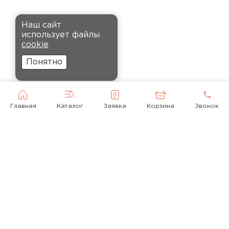
монтаж.
Комплектующие
Наш сайт
Андреев
использует файлы
ПЕРЕЙТИ
Никита
cookie
27.12.2024
Понятно
Ребята оперативно помогли с
выбором и обеспечили
доставку точно в оговоренное
Главная
Каталог
Заявка
Корзина
Звонок
время. Материал прочный, не
деформируется и хорошо
сохраняет тепло. Взял
пеноплекс для утепления пола
на балконе. сразу стало
комфортнее, даже зимой
ходить можно без проблем.
© 2010-2026
Кононов
+ 7(495) 118-92-43
Александр