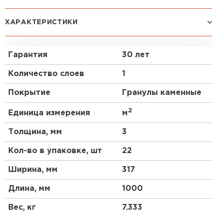
Plano Antik позволяет получить кровлю,
ХАРАКТЕРИСТИКИ
напоминающую старинные крыши Европы.
Особенно красиво выглядит на больших по
площади скатах кровли.
Гарантия
30 лет
Структура материала
Количество слоев
1
Покрытие
Гранулы каменные
Антиадгезионная полиэтиленовая пленка
Клеевая полоса
2
Единица измерения
м
Мелкозернистая посыпка
Толщина, мм
3
СБС-модифицированный битум
Стеклохолст
Кол-во в упаковке, шт
22
Крупнозернистая посыпка
Ширина, мм
317
Битумный СБС-модифицированный материал на
основе из стеклохолста с крупнозернистой
Длина, мм
1000
посыпкой на верхней стороне, мелкозернистой
посыпкой и полосой клеевого битума шириной 180
Вес, кг
7.333
Штакетник
мм на нижней. Клеевая полоса защищена