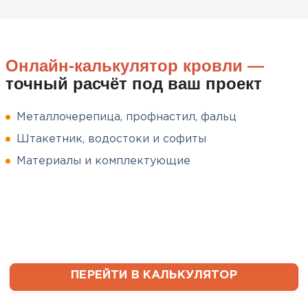
плотный и легко монтируется.
Спасибо Александру!
Румянцев
Онлайн-калькулятор кровли —
Матвей
точный расчёт под ваш проект
27.12.2024
Покупал рулонный утеплитель,
Металлочерепица, профнастил, фальц
но к работам приступил не
Штакетник, водостоки и софиты
сразу, пачки лежали на улице и
попали под дождь. Что могу
Материалы и комплектующие
сказать. Спасибо за
качественный товар, ни одного
сырого утеплителя после
вскрытия!
Чистяков
Софиты
Никита
ПЕРЕЙТИ В КАЛЬКУЛЯТОР
27.12.2024
ПЕРЕЙТИ