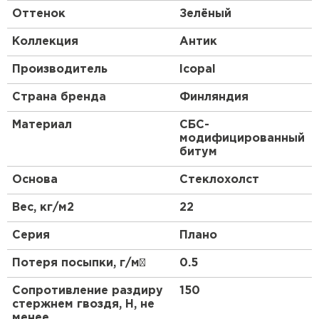
антиадгезионной полиэтиленовой пленкой,
Оттенок
Зелёный
которая удаляется непосредственно перед
ПЕРЕЙТИ
монтажом.
Коллекция
Антик
Производитель
Icopal
Страна бренда
Финляндия
Материал
СБС-
модифицированный
битум
Основа
Стеклохолст
Вес, кг/м2
22
Серия
Плано
Потеря посыпки, г/м²
0.5
Сопротивление раздиру
150
стержнем гвоздя, Н, не
менее