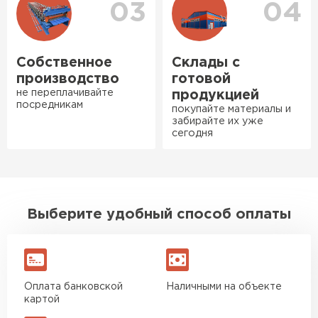
Нужен был определённый
03
04
утеплитель Ursa для утепления
бани. Материал понравился:
лёгкий, хорошо гнётся, а
Собственное
Склады с
главное никакой пыли и
производство
готовой
мусора, работать было в
не переплачивайте
продукцией
удовольствие. Монтировать
посредникам
покупайте материалы и
оказалось проще простого, как
забирайте их уже
сегодня
конструктор. Привезли
оперативно, всё целое, ни
Ондулин
одной повреждённой упаковки.
Подсказали по
ПЕРЕЙТИ
характеристикам, всё честно
Выберите удобный способ оплаты
рассказали, что именно нужно
для бани, без лишних
навязываний!
Оплата банковской
Наличными на объекте
Богомолов
картой
Макар