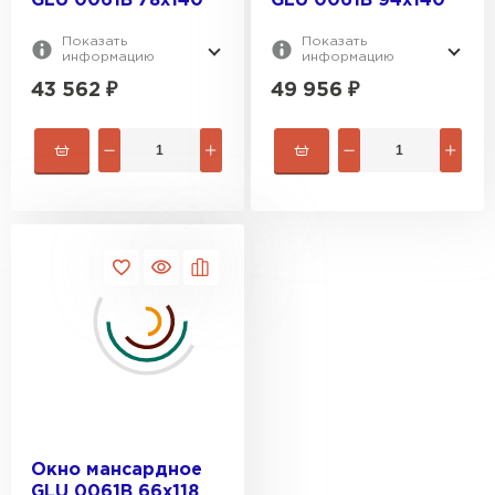
GLU 0061В 78х140
GLU 0061В 94х140
Показать
Показать
информацию
информацию
43 562
₽
49 956
₽
Штакетник
ПЕРЕЙТИ
Окно мансардное
GLU 0061B 66x118