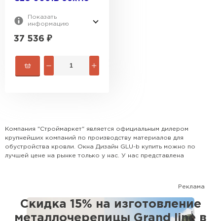
Показать
информацию
37 536
₽
Рулонная кровля
Компания "Строймаркет" является официальным дилером
крупнейших компаний по производству материалов для
ПЕРЕЙТИ
обустройства кровли. Окна Дизайн GLU-b купить можно по
лучшей цене на рынке только у нас. У нас представлена
наиболее популярная номенклатура всех видов кровли,
доборных элементов и комплектующих. Поможем рассчитать
кровлю и выбрать наиболее оптимальный для Вашего дома
Реклама
вариант. Сотрудничаем с крупными застройщиками, а также с
частными лицами.
Скидка 15% на изготовление
металлочерепицы Grand line в