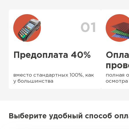
ассортименте есть ворота (раздвижные и не р
профильные трубы, заборные столбы, доборны
комплектующие элементы
01
Предоплата 40%
Опла
пров
вместо стандартных 100%, как
полная о
у большинства
осмотра
Выберите удобный способ оп