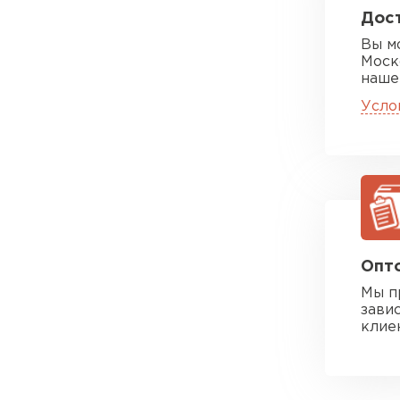
Дост
Вы м
Моск
наше
Усло
Цементно-
ПЕРЕЙ
Опто
Мы п
зави
клие