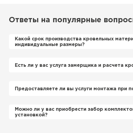
Ответы на популярные вопро
Какой срок производства кровельных матер
индивидуальные размеры?
Примерный срок производства металлочерепи
профнастила 1-2 дня. Производственные мощн
Есть ли у вас услуга замерщика и расчета кр
нам производить более 700 м2 в день.
Да, у нас в штате есть инженер-замерщик, ко
просьбе приедет на объект и сделает эксперт
Предоставляете ли вы услуги монтажа при п
Керамическая черепица
этом стоимость расчета нашим специалистом 
бесплатно
.
Да, если это необходимо заказчику, мы можем
ПЕРЕЙТИ
Можно ли у вас приобрести забор комплекто
смонтировать Вашу кровлю и забор по хороши
установкой?
подробно уточняйте у менеджера по телефону
Да, мы продаем материалы для забора комплек