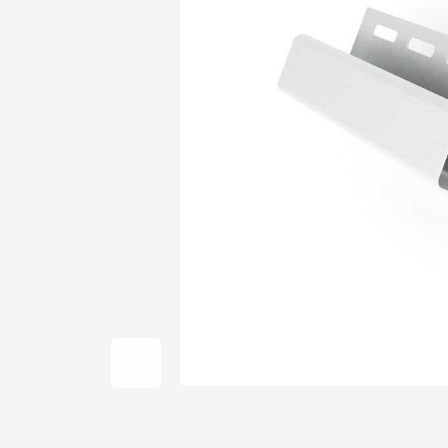
Фальцевая кровля
Ондулин
Гибкая черепица
Водосточная система
Рулонная кровля
Керамическая
черепица
Цементно-песчаная
черепица
Профилированный лист