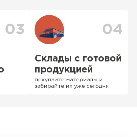
ения заявки с Вами свяжется
ер для уточнения деталей и расчета
можете ознакомиться
с единым тарифом
персональные скидки.
03
04
Склады с готовой
о
продукцией
покупайте материалы и
забирайте их уже сегодня