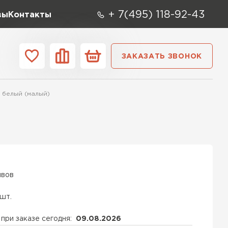
+ 7(495) 118-92-43
вы
Контакты
ЗАКАЗАТЬ ЗВОНОК
О компании
Контакты
 белый (малый)
ара
Вид
Тип
Производите
репица
ТИ
ывов
 шт.
при заказе сегодня:
09.08.2026