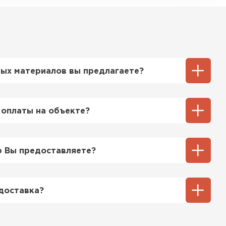
ых материалов вы предлагаете?
ий выбор кровельных материалов,
ицу, профнастил, ондулин, битумные
 оплаты на объекте?
ы и многое другое. Наши специалисты
ь вам выбрать подходящий вариант для
ненный способ оплаты у нас - эта оплата
тгрузки. При этом, если доставленный
 Вы предоставляете?
 кровля
его качества, Вы вправе отказаться от
озицией мы предоставляем все
ТИ
та качества, а также товарно-
доставка?
ную.
тся исходя из объема и веса Вашего