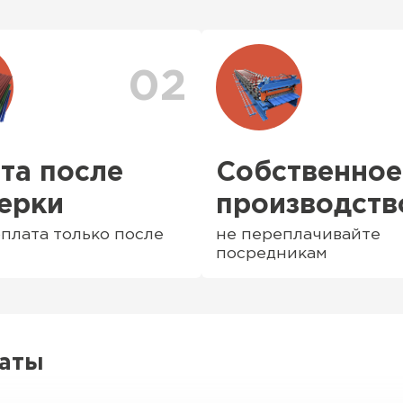
аздвижные),
заказа. После оформл
е и
персональный менедж
доставки. Также вы 
доставки
. Возможны 
02
та после
Собственное
ерки
производств
плата только после
не переплачивайте
посредникам
латы