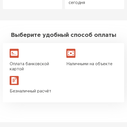
сегодня
конструктор. Привезли
оперативно, всё целое, ни
одной повреждённой упаковки.
Подсказали по
характеристикам, всё честно
Выберите удобный способ оплаты
рассказали, что именно нужно
для бани, без лишних
навязываний!
Оплата банковской
Наличными на объекте
Богомолов
картой
Макар
27.05.2024
Недавно купил утеплитель
Безналичный расчёт
Ондулин
Инсулейшн для потолка в
сарае. Материал плотный,
ПЕРЕЙТИ
лёгкий, укладывать просто,
крошится минимально.
Доставили быстро,