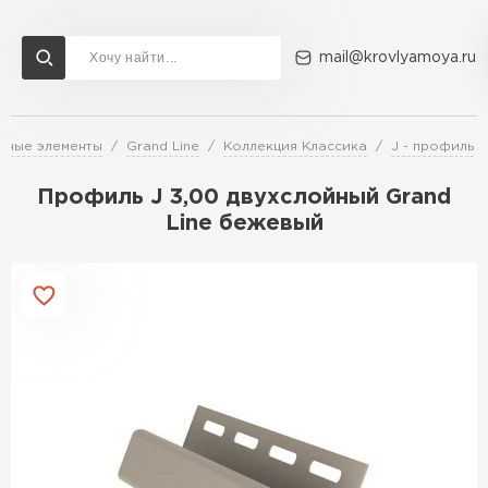
mail@krovlyamoya.ru
рные элементы
Grand Line
Коллекция Классика
J - профиль
Сервисы расчета
Доставка
Контакты
Профиль J 3,00 двухслойный Grand
Расчет штакетника для забора
Line бежевый
Расчет водостока
Расчет софитов для кровли
Перейти в каталог
Расчет фальцевой кровли
Металлочерепица
Расчет кровли из профнастила
Расчет кровли из металлочерепицы
ПЕРЕЙТИ