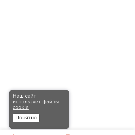
Семин
Максим
27.12.2024
Приобрёл утеплитель Ursa для
стен и пола в гараже.
Компанию выбрал за хорошие
отзывы, и не пожалел: доставку
оформили быстро и привезли
вовремя. Материал удобный в
установке, не пылит и не
крошится, что облегчает
монтаж.
Наш сайт
Андреев
использует файлы
Комплектующие
Никита
cookie
27.12.2024
ПЕРЕЙТИ
Понятно
Ребята оперативно помогли с
выбором и обеспечили