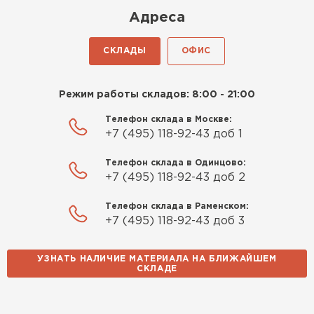
консультанты помогли с
Адреса
выбором и всё подробно
объяснили. С монтажом
СКЛАДЫ
ОФИС
справился сам!
Михайлов
Режим работы складов: 8:00 - 21:00
Андрей
21.10.2024
Телефон склада в Москве:
+7 (495) 118-92-43 доб 1
Искал определённый
Телефон склада в Одинцово:
утеплитель для гаража, чтобы
+7 (495) 118-92-43 доб 2
обеспечить и теплоизоляцию, и
шумоизоляцию. Оперативно
Телефон склада в Раменском:
проконсультировали, спасибо
+7 (495) 118-92-43 доб 3
Шифер
менеджерам. Остановил свой
выбор на утеплителе Роквул.
УЗНАТЬ НАЛИЧИЕ МАТЕРИАЛА НА БЛИЖАЙШЕМ
ПЕРЕЙТИ
Этот материал был в наличии
СКЛАДЕ
на разных складах, и доставку
сделали уже на второй день.