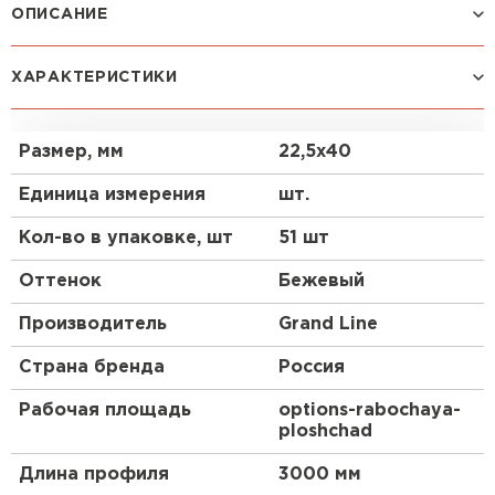
ОПИСАНИЕ
Свое название J-профиль
ХАРАКТЕРИСТИКИ
получил благодаря
внешнему сходству с латинской буквой J.
Применение
Размер, мм
22,5х40
Единица измерения
шт.
В качестве завершающей планки на
фронтонах;
Кол-во в упаковке, шт
51 шт
Крепление софитов.
Оттенок
Бежевый
Назначение
Производитель
Grand Line
Штакетник
Незаменим и универсален для монтажа
Страна бренда
Россия
ПЕРЕЙТИ
сайдинга;
Рабочая площадь
options-rabochaya-
Закрытие рядового сайдинга сбоку. В данном
ploshchad
случае этот элемент крепится на крайней
Длина профиля
стороне фасада, после чего панели сайдинга
3000 мм