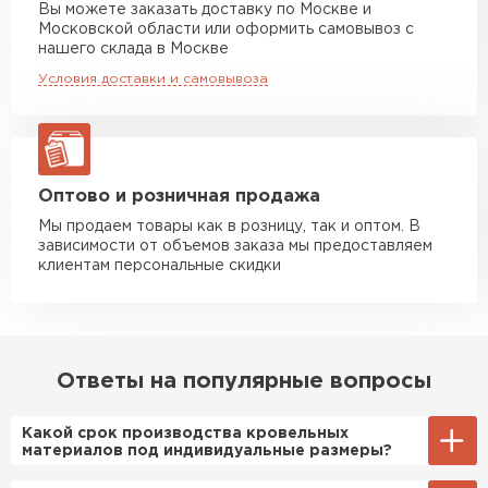
Вы можете заказать доставку по Москве и
повреждённые утеплители, а
Московской области или оформить самовывоз с
Манипулятор до 10 тн
от 13 000 руб
здесь таких проблем никогда
нашего склада в Москве
макс. длина груза 8 м
не было. Ещё один большой
Условия доставки и самовывоза
плюс оплата по факту.
Манипулятор до 20 тн
от 16 000 руб
макс. длина груза 13,5 м
Иван
Верещагин
20.06.2024
ЗАКАЗАТЬ С ДОСТАВКОЙ
Оптово и розничная продажа
Мы продаем товары как в розницу, так и оптом. В
Делал тёплый пол, мне
зависимости от объемов заказа мы предоставляем
порекомендовали посмотреть
клиентам персональные скидки
в розничных магазинах.
Посчитал по ценам и
получилось, что пол слишком
Цементно-песчаная черепица
дорогой и слишком тёплый.
Ответы на популярные вопросы
Решил проверить в интернете
ПЕРЕЙТИ
и наткнулся на эту компанию.
Какой срок производства кровельных
Спросил, есть ли у них
материалов под индивидуальные размеры?
Пеноплекс. Ребята сказали, что