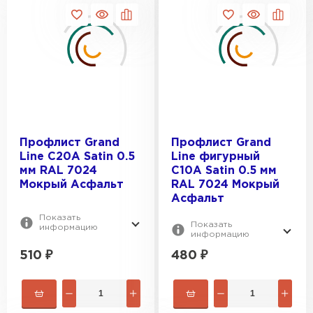
Профлист Grand
Профлист Grand
Line C20A Satin 0.5
Line фигурный
мм RAL 7024
C10A Satin 0.5 мм
Мокрый Асфальт
RAL 7024 Мокрый
Асфальт
Показать
Показать
информацию
информацию
Рулонная кровля
510
₽
480
₽
ПЕРЕЙТИ