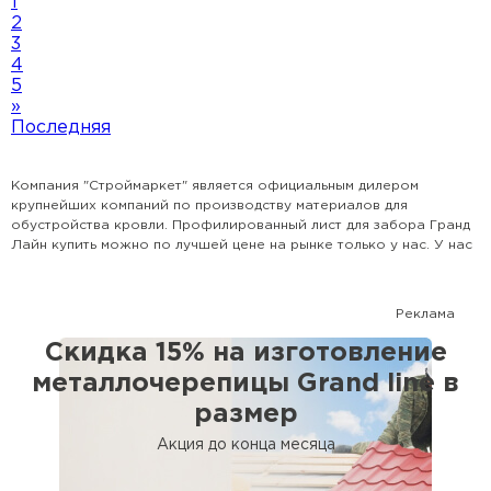
1
2
3
4
5
»
Последняя
Компания "Строймаркет" является официальным дилером
крупнейших компаний по производству материалов для
обустройства кровли. Профилированный лист для забора Гранд
Лайн купить можно по лучшей цене на рынке только у нас. У нас
представлена наиболее популярная номенклатура всех видов
кровли, доборных элементов и комплектующих. Поможем
рассчитать кровлю и выбрать наиболее оптимальный для Вашего
Реклама
дома вариант. Сотрудничаем с крупными застройщиками, а также
с частными лицами.
Скидка 15% на изготовление
металлочерепицы Grand line в
размер
Акция до конца месяца