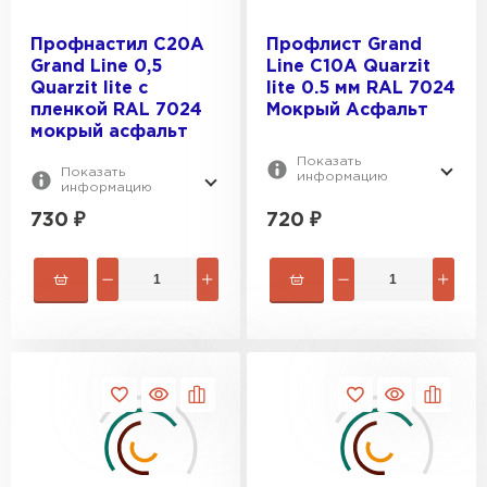
Профнастил С20А
Профлист Grand
Grand Line 0,5
Line C10A Quarzit
Quarzit lite с
lite 0.5 мм RAL 7024
пленкой RAL 7024
Мокрый Асфальт
мокрый асфальт
Показать
Показать
информацию
информацию
730
₽
720
₽