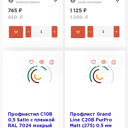
информацию
информацию
745
₽
1 125
₽
830
₽
1 250
₽
Шифер
ПЕРЕЙТИ
Профнастил С10В
Профлист Grand
0,5 Satin с пленкой
Line С20В PurPro
RAL 7024 мокрый
Matt (275) 0.5 мм