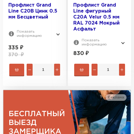
RAL 9003
ТОЛЩИНА, ММ:
C10
Профлист Grand
Профлист Grand
NL805
Line С20В Цинк 0.5
Line фигурный
C20
0.3
мм Бесцветный
C20A Velur 0.5 мм
RAL 7024 Мокрый
ПОКРЫТИЕ:
0.4
Асфальт
Показать
0.5
Полиэстер
информацию
Показать
0.6
Цинк
информацию
335
₽
0.7
830
₽
Drap
370
₽
Satin
Satin Matt
Реклама
Гибкая черепица