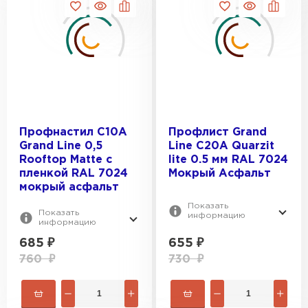
Профнастил С10A
Профлист Grand
Grand Line 0,5
Line C20A Quarzit
Rooftop Matte с
lite 0.5 мм RAL 7024
пленкой RAL 7024
Мокрый Асфальт
мокрый асфальт
Показать
Показать
информацию
информацию
685
₽
655
₽
760
₽
730
₽
Ондулин