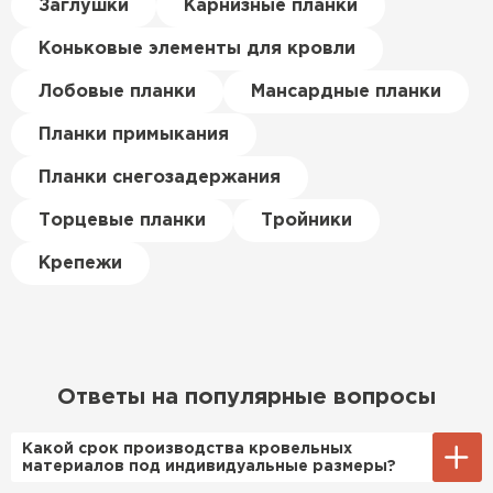
Керамическая черепица
Заглушки
Карнизные планки
материал есть в наличии, а
цена была почти в полтора
Коньковые элементы для кровли
ПЕРЕЙТИ
раза ниже, чем в обычных
магазинах. Сделал заказ,
Лобовые планки
Мансардные планки
привезли на следующий день,
Планки примыкания
и строители сразу начали
работать.
Планки снегозадержания
Новиков
Торцевые планки
Тройники
Артём
27.12.2024
Крепежи
Приобрёл утеплитель Isover
для утепления дачного домика.
Понравилось, что он мягкий, не
крошится и легко
Ответы на популярные вопросы
укладывается хоть я и не
профессионал, но справился
Какой срок производства кровельных
быстро. Ребята из компании
материалов под индивидуальные размеры?
порадовали, всё организовали