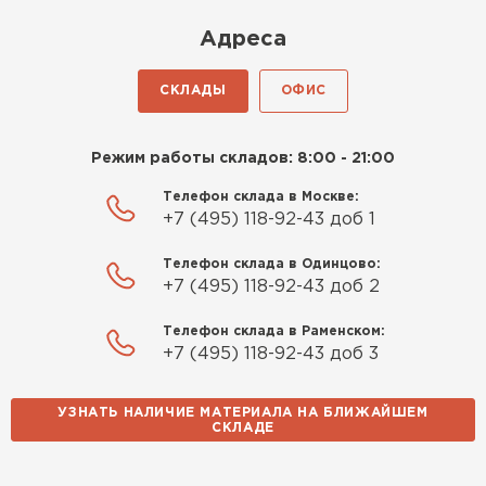
Киреев
Адреса
Иван
25.07.2024
СКЛАДЫ
ОФИС
Компания порадовала точной
доставкой и грамотной
Режим работы складов: 8:00 - 21:00
консультацией. Нужен был
утеплитель для разных
Телефон склада в Москве:
+7 (495) 118-92-43 доб 1
помещений. Взял утеплитель
Knauf для гаража и балкона.
Телефон склада в Одинцово:
Качество отличное, материал
+7 (495) 118-92-43 доб 2
плотный и легко монтируется.
Спасибо Александру!
Телефон склада в Раменском:
+7 (495) 118-92-43 доб 3
Румянцев
Матвей
УЗНАТЬ НАЛИЧИЕ МАТЕРИАЛА НА БЛИЖАЙШЕМ
27.12.2024
СКЛАДЕ
Водосточная система
Покупал рулонный утеплитель,