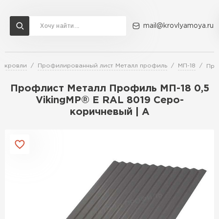
mail@krovlyamoya.ru
я кровли
Профилированный лист Металл профиль
МП-18
Про
Сервисы расчета
Доставка
Контакты
Профлист Металл Профиль МП-18 0,5
Расчет штакетника для забора
VikingMP® E RAL 8019 Серо-
Расчет водостока
коричневый | A
Расчет софитов для кровли
Перейти в каталог
Расчет фальцевой кровли
Металлочерепица
Расчет кровли из профнастила
Расчет кровли из металлочерепицы
ПЕРЕЙТИ