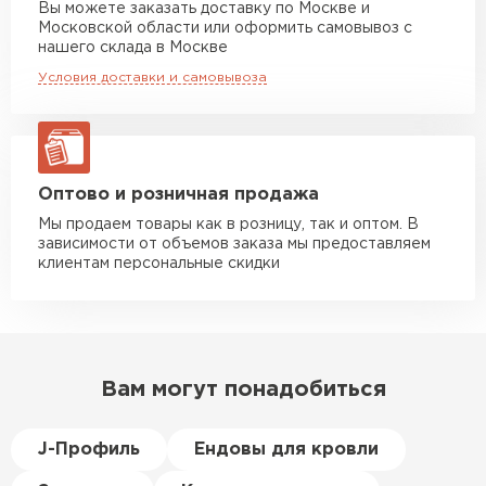
Сочетается с любым дизайн-проектом.
Вы можете заказать доставку по Москве и
повреждённые утеплители, а
Московской области или оформить самовывоз с
Малый вес профлиста позволяет произвести
Манипулятор до 10 тн
от 13 000 руб
здесь таких проблем никогда
нашего склада в Москве
его монтаж самостоятельно.
макс. длина груза 8 м
не было. Ещё один большой
Условия доставки и самовывоза
Доступный и простой в эксплуатации
плюс оплата по факту.
Манипулятор до 20 тн
от 16 000 руб
материал.
макс. длина груза 13,5 м
Долговечность — срок службы может
Иван
составлять 50 лет*.
Верещагин
20.06.2024
ЗАКАЗАТЬ С ДОСТАВКОЙ
Оптово и розничная продажа
Мы продаем товары как в розницу, так и оптом. В
Делал тёплый пол, мне
зависимости от объемов заказа мы предоставляем
порекомендовали посмотреть
клиентам персональные скидки
в розничных магазинах.
Посчитал по ценам и
получилось, что пол слишком
дорогой и слишком тёплый.
Вам могут понадобиться
Решил проверить в интернете
и наткнулся на эту компанию.
Спросил, есть ли у них
J-Профиль
Ендовы для кровли
Пеноплекс. Ребята сказали, что