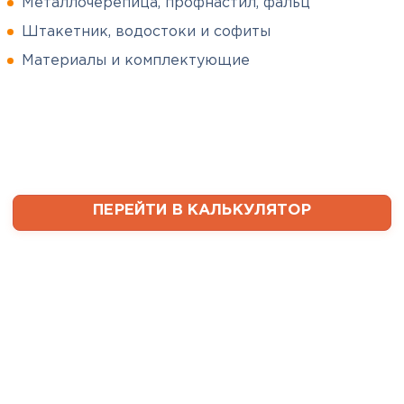
Металлочерепица, профнастил, фальц
Штакетник, водостоки и софиты
Сергей
Софиты
Пушинин
Материалы и комплектующие
09.01.2025
ПЕРЕЙТИ
В первый раз заказывал
утеплитель и не рассчитал
ваты оказалось значительно
меньше, чем нужно. Связался с
менеджером, объяснил, какой
ПЕРЕЙТИ В КАЛЬКУЛЯТОР
утеплитель требуется. Не
пришлось бегать по магазинам
и искать самому на каком
складе выкупать. Ребята
быстро собрали нужное
количество со своих складов и
оперативно организовали
доставку. Очень выручили!