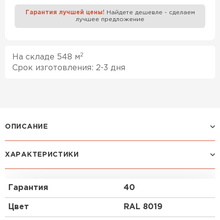
Гарантия лучшей цены!
Найдете дешевле - сделаем
лучшее предложение
Профилированный лист
ПЕРЕЙТИ
2
На складе 548 м
Срок изготовления: 2-3 дня
ОПИСАНИЕ
Профилированный лист МП-18x1100-A (VikingMP E-
ХАРАКТЕРИСТИКИ
20-8019-0,5) часто используется в Москве для
обустройства забора. Представляет собой лист
оцинкованной стали с покрытием. Общая толщина
Гарантия
40
металла с оцинковкой и декоративно-защитным
слоем — 0.5 мм.После проката на специальном
Цвет
RAL 8019
оборудовании металл принимает волнообразный