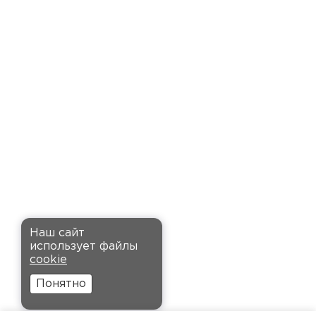
доставку точно в оговоренное
время. Материал прочный, не
деформируется и хорошо
сохраняет тепло. Взял
пеноплекс для утепления пола
на балконе. сразу стало
комфортнее, даже зимой
ходить можно без проблем.
Кононов
Александр
Комплектующие
12.11.2024
ПЕРЕЙТИ
Рекомендовали купить
Наш сайт
утеплитель Кнауф, в розницу
использует файлы
было значительно дороже.
cookie
Заказал оптом на весь дом, ещё
Понятно
и скидку получил. Компания
быстро оформила заказ и