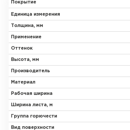
Покрытие
RAL 9002
RAL 9003
Единица измерения
RAL 9010
RR 32
Толщина, мм
Применение
RR 29
RR 23
Оттенок
RR 750
без покрытия
Рулонная кровля
Высота, мм
Производитель
ПЕРЕЙТИ
Материал
Рабочая ширина
Ширина листа, м
Группа горючести
Вид поверхности