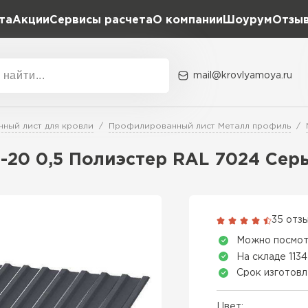
та
Акции
Сервисы расчета
О компании
Шоурум
Отзы
Расчет штакетника для забора
Расчет водостока
Расчет софитов для кровли
mail@krovlyamoya.ru
Расчет фальцевой кровли
ка
Акции
Расчет кровли из профнастила
Расчет кровли из металлочерепицы
ный лист для кровли
Профилированный лист Металл профиль
Тип тов
20 0,5 Полиэстер RAL 7024 Серы
Гибкая че
ПЕРЕЙ
35 отз
Можно посмот
На складе 1134
Срок изготовл
Цвет: