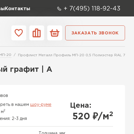
+ 7(495) 118-92-43
вы
Контакты
ЗАКАЗАТЬ ЗВОНОК
О компании
Контакты
МП-20
Профлист Металл Профиль МП-20 0,5 Полиэстер RAL 7024 
ара
Вид
Тип
Производите
й графит | A
репица
ТИ
ывов
Цена:
реть в нашем
шоу-руме
2
 м
2
520
₽/м
ения: 2-3 дня
Толщина, мм: