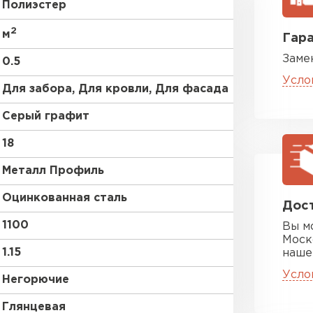
Полиэстер
RAL 9006
2
м
Гара
Заме
RR 11
0.5
Усло
Для забора, Для кровли, Для фасада
RR 35
Серый графит
Цементно-
18
Металл Профиль
ПЕРЕЙ
Оцинкованная сталь
Дост
1100
Вы м
Моск
1.15
наше
Усло
Негорючие
Глянцевая