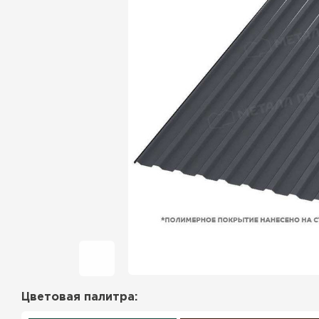
Фальцевая кровля
Ондулин
Гибкая черепица
Водосточная система
Рулонная кровля
Керамическая
черепица
Цементно-песчаная
черепица
Цветовая палитра:
Профилированный лист