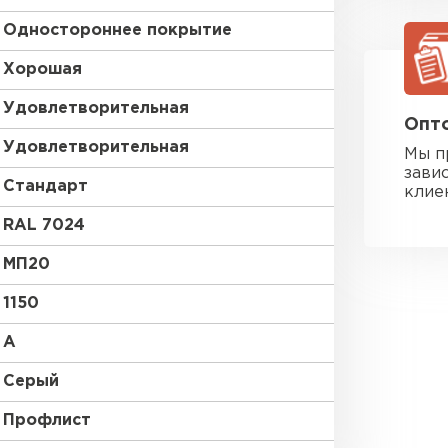
Одностороннее покрытие
Хорошая
Удовлетворительная
Опто
Удовлетворительная
Мы п
зави
Стандарт
клие
RAL 7024
МП20
1150
A
Серый
Фальцевая
Профлист
ПЕРЕЙ