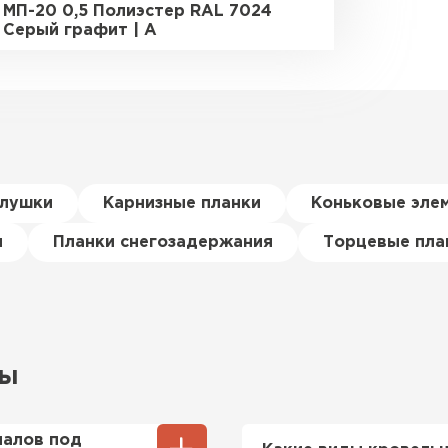
МП-20 0,5 Полиэстер RAL 7024
Серый графит | A
глушки
Карнизные планки
Коньковые эле
я
Планки снегозадержания
Торцевые пла
сы
иалов под