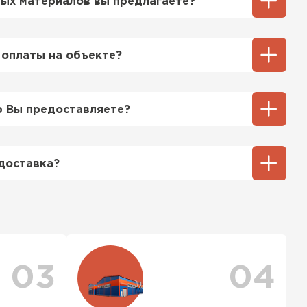
ых материалов вы предлагаете?
ий выбор кровельных материалов,
ицу, профнастил, ондулин, битумные
 оплаты на объекте?
ы и многое другое. Наши специалисты
ь вам выбрать подходящий вариант для
ненный способ оплаты у нас - эта оплата
тгрузки. При этом, если доставленный
 Вы предоставляете?
его качества, Вы вправе отказаться от
ТИ
озицией мы предоставляем все
та качества, а также товарно-
доставка?
ную.
тся исходя из объема и веса Вашего
ения заявки с Вами свяжется
ер для уточнения деталей и расчета
можете ознакомиться
с единым тарифом
персональные скидки.
03
04