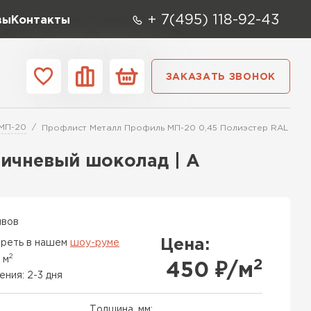
+ 7(495) 118-92-43
вы
Контакты
ЗАКАЗАТЬ ЗВОНОК
О компании
Контакты
МП-20
Профлист Металл Профиль МП-20 0,45 Полиэстер RAL 8017
ара
Вид
Тип
Производите
ичневый шоколад | A
репица
ТИ
ывов
Цена:
реть в нашем
шоу-руме
2
 м
2
450
₽/м
ения: 2-3 дня
Толщина, мм: