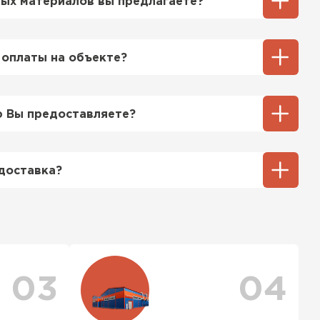
ых материалов вы предлагаете?
ий выбор кровельных материалов,
ицу, профнастил, ондулин, битумные
 оплаты на объекте?
ы и многое другое. Наши специалисты
ь вам выбрать подходящий вариант для
ненный способ оплаты у нас - эта оплата
тгрузки. При этом, если доставленный
 Вы предоставляете?
его качества, Вы вправе отказаться от
ТИ
озицией мы предоставляем все
та качества, а также товарно-
доставка?
ную.
тся исходя из объема и веса Вашего
ения заявки с Вами свяжется
ер для уточнения деталей и расчета
можете ознакомиться
с единым тарифом
персональные скидки.
03
04