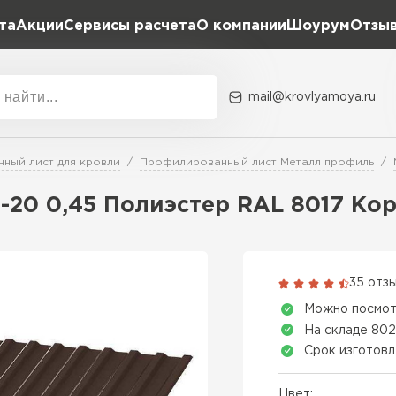
та
Акции
Сервисы расчета
О компании
Шоурум
Отзы
Расчет штакетника для забора
Расчет водостока
Расчет софитов для кровли
mail@krovlyamoya.ru
Расчет фальцевой кровли
ка
Акции
Расчет кровли из профнастила
Расчет кровли из металлочерепицы
ный лист для кровли
Профилированный лист Металл профиль
Тип тов
20 0,45 Полиэстер RAL 8017 Кор
Гибкая че
ПЕРЕЙ
35 отз
Можно посмот
На складе 802
Срок изготовл
Цвет: