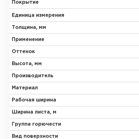
Покрытие
RAL 9002
RAL 9003
Единица измерения
RAL 9010
RR 32
Толщина, мм
Применение
RR 29
RR 23
Оттенок
RR 750
без покрытия
Рулонная кровля
Высота, мм
Производитель
ПЕРЕЙТИ
Материал
Рабочая ширина
Ширина листа, м
Группа горючести
Вид поверхности