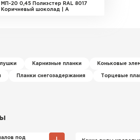
МП-20 0,45 Полиэстер RAL 8017
Коричневый шоколад | A
глушки
Карнизные планки
Коньковые эле
я
Планки снегозадержания
Торцевые пла
сы
иалов под