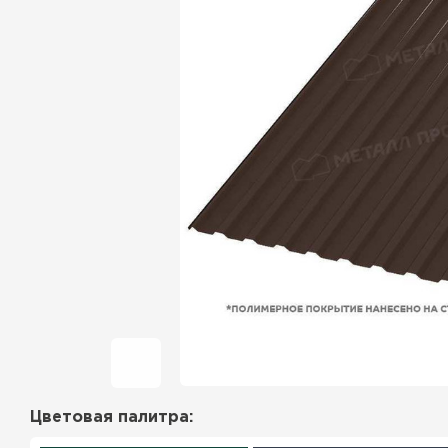
Фальцевая кровля
Ондулин
Гибкая черепица
Водосточная система
Рулонная кровля
Керамическая
черепица
Цементно-песчаная
черепица
Цветовая палитра:
Профилированный лист