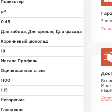
Полиэстер
RAL 9006
2
м
Гара
Заме
RR 11
0.45
Усло
Для забора, Для кровли, Для фасада
RR 35
Коричневый шоколад
Цементно-
18
Металл Профиль
ПЕРЕЙ
Оцинкованная сталь
Дост
1100
Вы м
Моск
1.15
наше
Усло
Негорючие
Глянцевая