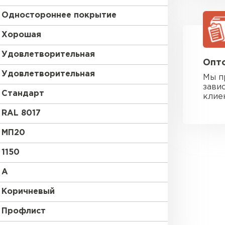
Одностороннее покрытие
Хорошая
Удовлетворительная
Опто
Удовлетворительная
Мы п
зави
Стандарт
клие
RAL 8017
МП20
1150
A
Коричневый
Фальцевая
Профлист
ПЕРЕЙ