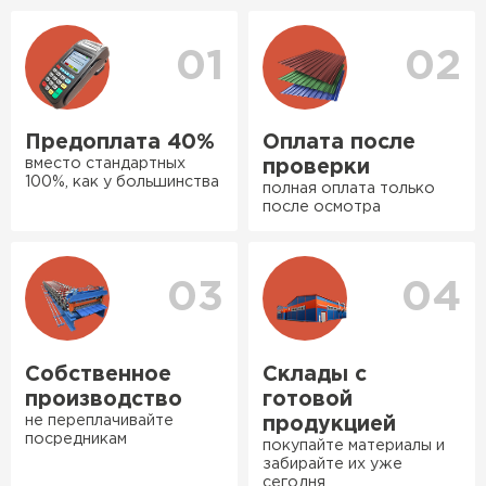
уточнения деталей и расчета доставки. Также
оперативно, всё целое, ни
вы можете ознакомиться
с единым тарифом
одной повреждённой упаковки.
доставки
. Возможны персональные скидки.
01
02
Подсказали по
характеристикам, всё честно
рассказали, что именно нужно
Предоплата 40%
Оплата после
для бани, без лишних
вместо стандартных
проверки
навязываний!
100%, как у большинства
полная оплата только
Ондулин
после осмотра
Богомолов
Макар
ПЕРЕЙТИ
27.05.2024
03
04
Недавно купил утеплитель
Инсулейшн для потолка в
сарае. Материал плотный,
Собственное
Склады с
лёгкий, укладывать просто,
производство
готовой
крошится минимально.
не переплачивайте
продукцией
посредникам
Доставили быстро,
покупайте материалы и
забирайте их уже
консультанты помогли с
сегодня