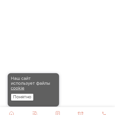
время. Материал прочный, не
деформируется и хорошо
сохраняет тепло. Взял
пеноплекс для утепления пола
на балконе. сразу стало
комфортнее, даже зимой
ходить можно без проблем.
Кононов
Александр
Комплектующие
12.11.2024
ПЕРЕЙТИ
Рекомендовали купить
Наш сайт
утеплитель Кнауф, в розницу
использует файлы
было значительно дороже.
cookie
Заказал оптом на весь дом, ещё
Понятно
и скидку получил. Компания
быстро оформила заказ и
доставила вовремя, всё