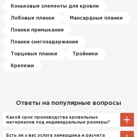
цена была почти в полтора
Коньковые элементы для кровли
раза ниже, чем в обычных
ПЕРЕЙТИ
магазинах. Сделал заказ,
Лобовые планки
Мансардные планки
привезли на следующий день,
Планки примыкания
и строители сразу начали
работать.
Планки снегозадержания
Новиков
Торцевые планки
Тройники
Артём
27.12.2024
Крепежи
Приобрёл утеплитель Isover
для утепления дачного домика.
Понравилось, что он мягкий, не
крошится и легко
Ответы на популярные вопросы
укладывается хоть я и не
профессионал, но справился
Какой срок производства кровельных
быстро. Ребята из компании
материалов под индивидуальные размеры?
порадовали, всё организовали
Примерный срок производства
Есть ли у вас услуга замерщика и расчета
оперативно, доставили