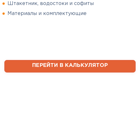
Штакетник, водостоки и софиты
Сергей
Софиты
Пушинин
Материалы и комплектующие
09.01.2025
ПЕРЕЙТИ
В первый раз заказывал
утеплитель и не рассчитал
ваты оказалось значительно
меньше, чем нужно. Связался с
менеджером, объяснил, какой
ПЕРЕЙТИ В КАЛЬКУЛЯТОР
утеплитель требуется. Не
пришлось бегать по магазинам
и искать самому на каком
складе выкупать. Ребята
быстро собрали нужное
количество со своих складов и
оперативно организовали
доставку. Очень выручили!
Семин