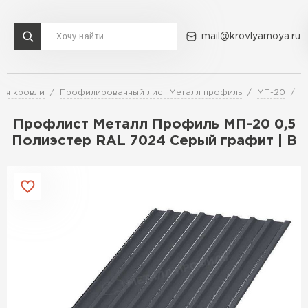
mail@krovlyamoya.ru
ля кровли
Профилированный лист Металл профиль
МП-20
П
Сервисы расчета
Доставка
Контакты
Профлист Металл Профиль МП-20 0,5
Расчет штакетника для забора
Полиэстер RAL 7024 Серый графит | B
Расчет водостока
Расчет софитов для кровли
Перейти в каталог
Расчет фальцевой кровли
Металлочерепица
Расчет кровли из профнастила
Расчет кровли из металлочерепицы
ПЕРЕЙТИ