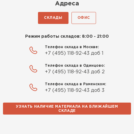
Киреев
Адреса
Иван
25.07.2024
СКЛАДЫ
ОФИС
Компания порадовала точной
доставкой и грамотной
Режим работы складов: 8:00 - 21:00
консультацией. Нужен был
утеплитель для разных
Телефон склада в Москве:
+7 (495) 118-92-43 доб 1
помещений. Взял утеплитель
Knauf для гаража и балкона.
Телефон склада в Одинцово:
Качество отличное, материал
+7 (495) 118-92-43 доб 2
плотный и легко монтируется.
Спасибо Александру!
Телефон склада в Раменском:
+7 (495) 118-92-43 доб 3
Румянцев
Матвей
УЗНАТЬ НАЛИЧИЕ МАТЕРИАЛА НА БЛИЖАЙШЕМ
27.12.2024
СКЛАДЕ
Водосточная система
Покупал рулонный утеплитель,
но к работам приступил не
ПЕРЕЙТИ