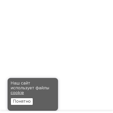
доставку точно в оговоренное
время. Материал прочный, не
деформируется и хорошо
сохраняет тепло. Взял
пеноплекс для утепления пола
на балконе. сразу стало
комфортнее, даже зимой
ходить можно без проблем.
Кононов
Александр
Комплектующие
12.11.2024
ПЕРЕЙТИ
Рекомендовали купить
Наш сайт
утеплитель Кнауф, в розницу
использует файлы
было значительно дороже.
cookie
Заказал оптом на весь дом, ещё
Понятно
и скидку получил. Компания
быстро оформила заказ и