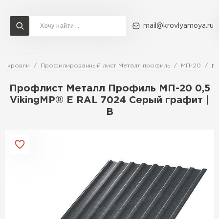
mail@krovlyamoya.ru
ля кровли
Профилированный лист Металл профиль
МП-20
Пр
Сервисы расчета
Доставка
Контакты
Профлист Металл Профиль МП-20 0,5
Расчет штакетника для забора
VikingMP® E RAL 7024 Серый графит |
Расчет водостока
B
Расчет софитов для кровли
Перейти в каталог
Расчет фальцевой кровли
Металлочерепица
Расчет кровли из профнастила
Расчет кровли из металлочерепицы
ПЕРЕЙТИ