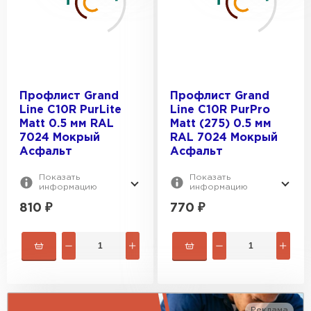
RAL 3005
0.3
RAL 9003
ПОКРЫТИЕ:
0.4
RAL 1014
0.5
Полиэстер
0.7
ОСНОВА ПОКРЫТИЯ:
Цинк
Профлист Grand
Профлист Grand
0.35
Line С10R PurLite
Line С10R PurPro
Drap
Полиуретан
Matt 0.5 мм RAL
Matt (275) 0.5 мм
Satin
7024 Мокрый
RAL 7024 Мокрый
Полиэфир
Асфальт
Асфальт
Satin Matt
Показать
Показать
информацию
информацию
810
₽
770
₽
Реклама