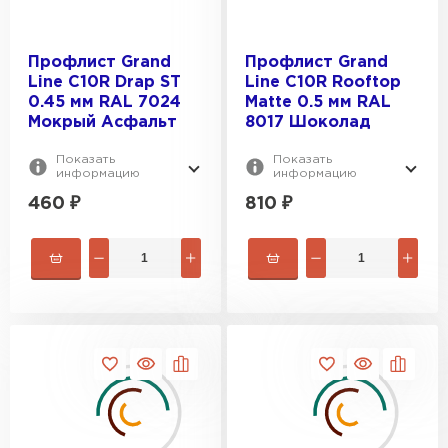
Профлист Grand
Профлист Grand
Line С10R Drap ST
Line С10R Rooftop
0.45 мм RAL 7024
Matte 0.5 мм RAL
Мокрый Асфальт
8017 Шоколад
Показать
Показать
Керамическая черепица
информацию
информацию
460
₽
810
₽
ПЕРЕЙТИ