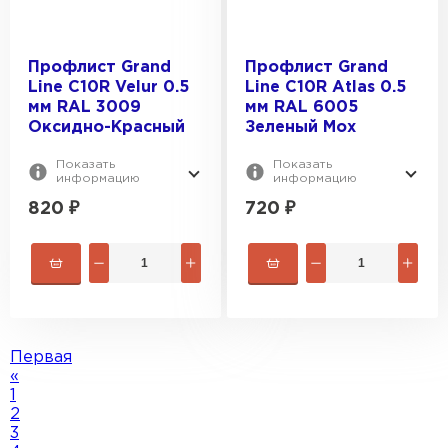
Профлист Grand
Профлист Grand
Line С10R Velur 0.5
Line С10R Atlas 0.5
мм RAL 3009
мм RAL 6005
Оксидно-Красный
Зеленый Мох
Показать
Показать
информацию
информацию
820
₽
720
₽
Первая
«
1
2
3