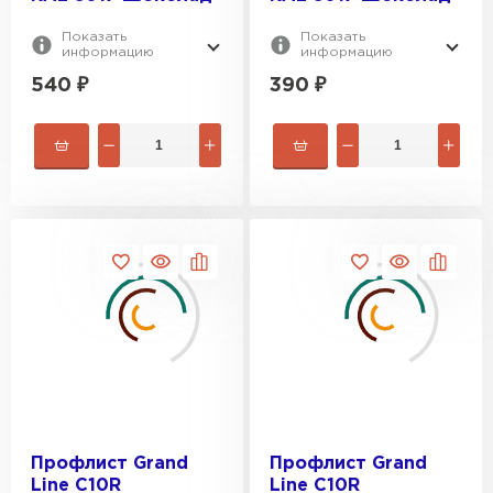
Показать
Показать
информацию
информацию
540
₽
390
₽
Шифер
ПЕРЕЙТИ
Профлист Grand
Профлист Grand
Line С10R
Line С10R