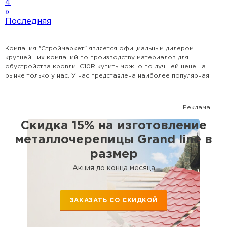
4
»
Последняя
Компания "Строймаркет" является официальным дилером
крупнейших компаний по производству материалов для
обустройства кровли. C10R купить можно по лучшей цене на
рынке только у нас. У нас представлена наиболее популярная
номенклатура всех видов кровли, доборных элементов и
комплектующих. Поможем рассчитать кровлю и выбрать
наиболее оптимальный для Вашего дома вариант. Сотрудничаем
Реклама
с крупными застройщиками, а также с частными лицами.
Скидка 15% на изготовление
металлочерепицы Grand line в
размер
Акция до конца месяца
Софиты
ЗАКАЗАТЬ СО СКИДКОЙ
ПЕРЕЙТИ