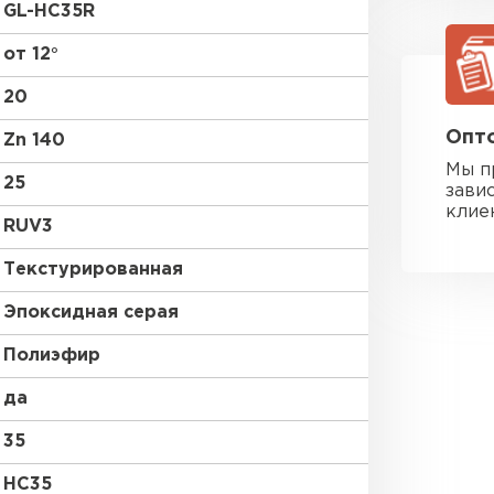
GL-HC35R
от 12°
20
Опто
Zn 140
Мы п
25
зави
клие
RUV3
Текстурированная
Эпоксидная серая
Полиэфир
да
Фальцевая
35
ПЕРЕЙ
HC35