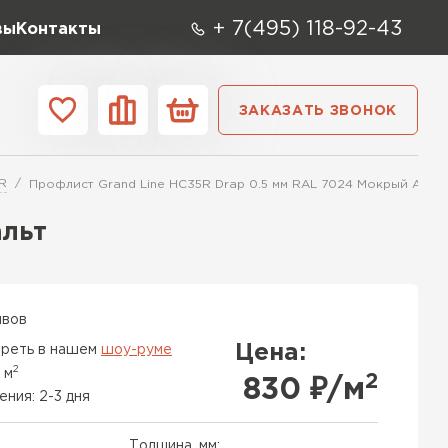
+ 7(495) 118-92-43
вы
Контакты
ЗАКАЗАТЬ ЗВОНОК
О компании
Контакты
R
Профлист Grand Line HC35R Drap 0.5 мм RAL 7024 Мокрый Асфа
ара
Вид
Тип
Производите
альт
репица
ТИ
ывов
Цена:
реть в нашем
шоу-руме
2
 м
2
830
₽/м
ения: 2-3 дня
Толщина, мм: