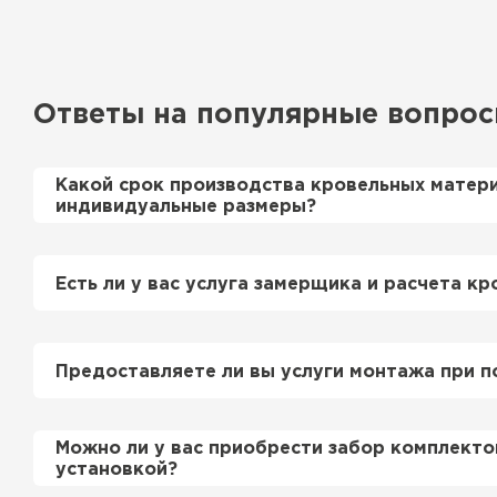
Ответы на популярные вопро
Ондулин
Какой срок производства кровельных матер
ПЕРЕЙТИ
индивидуальные размеры?
Примерный срок производства металлочерепи
профнастила 1-2 дня. Производственные мощн
Есть ли у вас услуга замерщика и расчета кр
нам производить более 700 м2 в день.
Да, у нас в штате есть инженер-замерщик, ко
просьбе приедет на объект и сделает эксперт
Предоставляете ли вы услуги монтажа при п
этом стоимость расчета нашим специалистом 
бесплатно
.
Да, если это необходимо заказчику, мы можем
Можно ли у вас приобрести забор комплекто
смонтировать Вашу кровлю и забор по хороши
установкой?
подробно уточняйте у менеджера по телефону