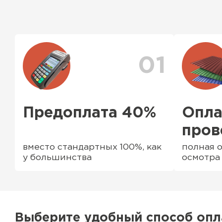
Да, мы продаем материалы для забора комплек
ассортименте есть ворота (раздвижные и не р
профильные трубы, заборные столбы, доборны
комплектующие элементы
01
Предоплата 40%
Опла
пров
вместо стандартных 100%, как
полная о
у большинства
осмотра
Водосточная система
ПЕРЕЙТИ
Выберите удобный способ оп