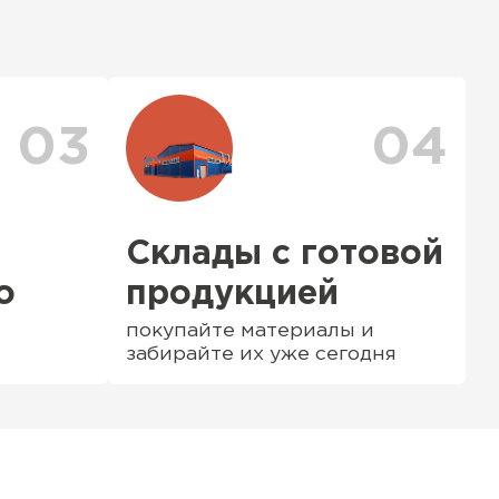
тся исходя из объема и веса Вашего
ения заявки с Вами свяжется
ер для уточнения деталей и расчета
можете ознакомиться
с единым тарифом
персональные скидки.
03
04
Склады с готовой
о
продукцией
покупайте материалы и
забирайте их уже сегодня
ТИ