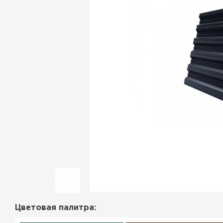
Фальцевая кровля
Ондулин
Гибкая черепица
Водосточная система
Рулонная кровля
Керамическая
черепица
Цементно-песчаная
черепица
Цветовая палитра:
Профилированный лист