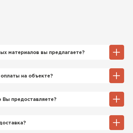
ых материалов вы предлагаете?
ТИ
ий выбор кровельных материалов,
ицу, профнастил, ондулин, битумные
 оплаты на объекте?
ы и многое другое. Наши специалисты
ь вам выбрать подходящий вариант для
ненный способ оплаты у нас - эта оплата
тгрузки. При этом, если доставленный
 Вы предоставляете?
его качества, Вы вправе отказаться от
озицией мы предоставляем все
та качества, а также товарно-
доставка?
ную.