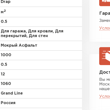
Drap
без покрытия
2
м
Гара
Заме
0.5
Усло
Для гаража, Для кровли, Для
перекрытий, Для стен
Мокрый Асфальт
Цементно-
1000
ПЕРЕЙ
0.5
Дост
12
Вы м
1060
Моск
наше
Grand Line
Усло
Россия