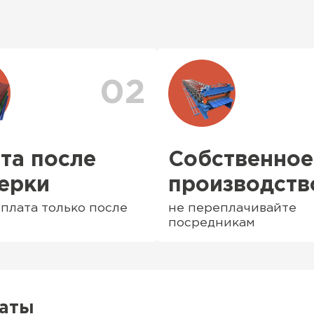
тами, в нашем
Доставка рассчитывае
аздвижные),
заказа. После оформл
е и
персональный менедж
доставки. Также вы 
доставки
. Возможны 
02
та после
Собственное
ерки
производств
плата только после
не переплачивайте
посредникам
Софиты
ПЕРЕЙ
латы