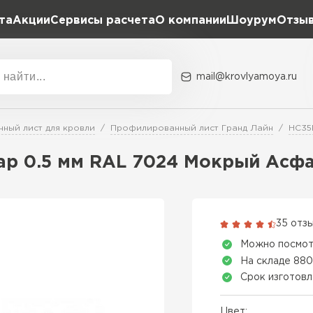
та
Акции
Сервисы расчета
О компании
Шоурум
Отзы
Расчет штакетника для забора
Расчет водостока
Расчет софитов для кровли
mail@krovlyamoya.ru
Расчет фальцевой кровли
ка
Акции
Расчет кровли из профнастила
Расчет кровли из металлочерепицы
ный лист для кровли
Профилированный лист Гранд Лайн
HC35
Тип тов
rap 0.5 мм RAL 7024 Мокрый Асф
Гибкая че
ПЕРЕЙ
35 отз
Можно посмот
На складе 880
Срок изготовл
Цвет: