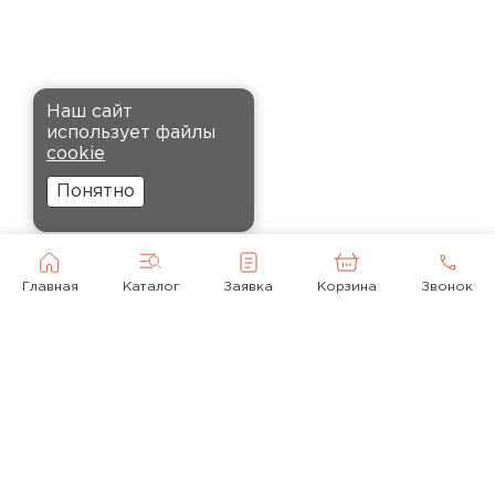
Кононов
Александр
12.11.2024
Комплектующие
Рекомендовали купить
ПЕРЕЙТИ
Наш сайт
утеплитель Кнауф, в розницу
использует файлы
было значительно дороже.
cookie
Заказал оптом на весь дом, ещё
Понятно
и скидку получил. Компания
быстро оформила заказ и
доставила вовремя, всё
прошло без проблем.
Главная
Каталог
Заявка
Корзина
Звонок
Орлов
Михаил
01.12.2024
Доставку сделали вовремя, и
консультанты компании
© 2010-2026
помогли с выбором нужного