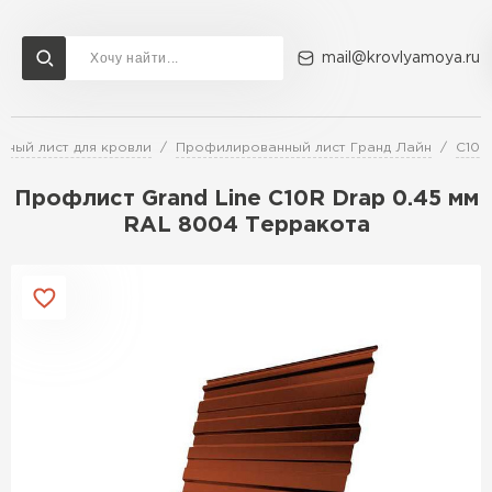
mail@krovlyamoya.ru
ный лист для кровли
Профилированный лист Гранд Лайн
C10R
Сервисы расчета
Доставка
Контакты
Профлист Grand Line С10R Drap 0.45 мм
Расчет штакетника для забора
RAL 8004 Терракота
Расчет водостока
Расчет софитов для кровли
Перейти в каталог
Расчет фальцевой кровли
Металлочерепица
Расчет кровли из профнастила
Расчет кровли из металлочерепицы
ПЕРЕЙТИ