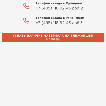
Телефон склада в Одинцово:
Качество отличное, материал
+7 (495) 118-92-43 доб 2
плотный и легко монтируется.
Спасибо Александру!
Телефон склада в Раменском:
+7 (495) 118-92-43 доб 3
Румянцев
Матвей
УЗНАТЬ НАЛИЧИЕ МАТЕРИАЛА НА БЛИЖАЙШЕМ
27.12.2024
СКЛАДЕ
Покупал рулонный утеплитель,
но к работам приступил не
Водосточная система
сразу, пачки лежали на улице и
попали под дождь. Что могу
ПЕРЕЙТИ
сказать. Спасибо за
качественный товар, ни одного
сырого утеплителя после
вскрытия!
Чистяков
Никита