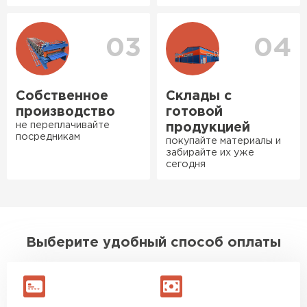
Богомолов
Макар
27.05.2024
03
04
Ондулин
Недавно купил утеплитель
Инсулейшн для потолка в
ПЕРЕЙТИ
сарае. Материал плотный,
Собственное
Склады с
лёгкий, укладывать просто,
производство
готовой
крошится минимально.
не переплачивайте
продукцией
посредникам
Доставили быстро,
покупайте материалы и
забирайте их уже
консультанты помогли с
сегодня
выбором и всё подробно
объяснили. С монтажом
справился сам!
Михайлов
Выберите удобный способ оплаты
Андрей
21.10.2024
Искал определённый