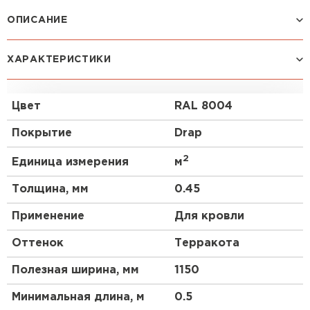
Профилированный лист
ОПИСАНИЕ
ПЕРЕЙТИ
Данный материал имеет самую низкую высоту
ХАРАКТЕРИСТИКИ
ступени по сравнению с другими видами
кровельного профнастила. При своей не очень
высокой прочности, материал является более
Цвет
RAL 8004
гибким и податливым, смотрится более аккуратно,
чем другие виды профнастила. Благодаря
Покрытие
Drap
широкому выбору цветовой гаммы и небольшой
высоте профиля этот материал будет органично
2
Единица измерения
м
смотреться на крыше любой сложности.
Толщина, мм
0.45
Применение
Для кровли
Оттенок
Терракота
Полезная ширина, мм
1150
Минимальная длина, м
0.5