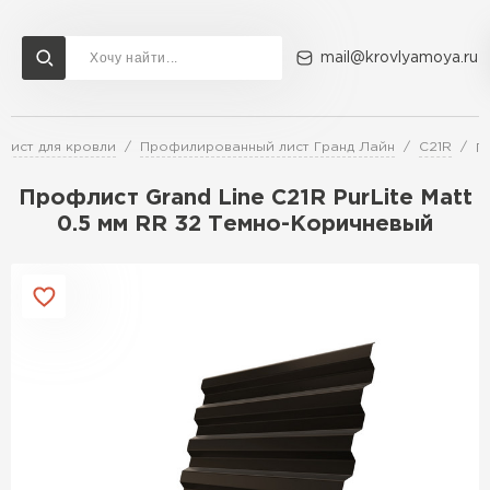
mail@krovlyamoya.ru
лист для кровли
Профилированный лист Гранд Лайн
C21R
П
Сервисы расчета
Доставка
Контакты
Профлист Grand Line С21R PurLite Matt
Расчет штакетника для забора
0.5 мм RR 32 Темно-Коричневый
Расчет водостока
Расчет софитов для кровли
Перейти в каталог
Расчет фальцевой кровли
Металлочерепица
Расчет кровли из профнастила
Расчет кровли из металлочерепицы
ПЕРЕЙТИ