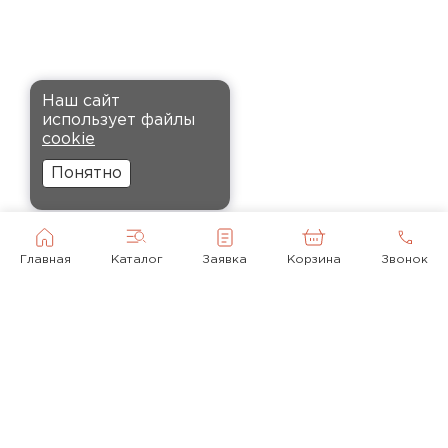
Кононов
Александр
12.11.2024
Комплектующие
Рекомендовали купить
ПЕРЕЙТИ
Наш сайт
утеплитель Кнауф, в розницу
использует файлы
было значительно дороже.
cookie
Заказал оптом на весь дом, ещё
Понятно
и скидку получил. Компания
быстро оформила заказ и
доставила вовремя, всё
прошло без проблем.
Главная
Каталог
Заявка
Корзина
Звонок
Орлов
Михаил
01.12.2024
Доставку сделали вовремя, и
консультанты компании
© 2010-2026
помогли с выбором нужного