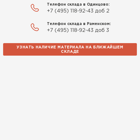
Телефон склада в Одинцово:
Качество отличное, материал
+7 (495) 118-92-43 доб 2
плотный и легко монтируется.
Спасибо Александру!
Телефон склада в Раменском:
+7 (495) 118-92-43 доб 3
Румянцев
Матвей
УЗНАТЬ НАЛИЧИЕ МАТЕРИАЛА НА БЛИЖАЙШЕМ
27.12.2024
СКЛАДЕ
Покупал рулонный утеплитель,
но к работам приступил не
Водосточная система
сразу, пачки лежали на улице и
попали под дождь. Что могу
ПЕРЕЙТИ
сказать. Спасибо за
качественный товар, ни одного
сырого утеплителя после
вскрытия!
Чистяков
Никита