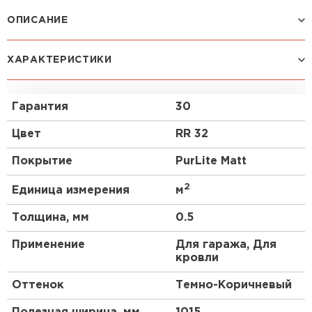
Профилированный лист
ОПИСАНИЕ
ПЕРЕЙТИ
Самый популярный вид профнастила. Благодаря
ХАРАКТЕРИСТИКИ
симметричности рисунка профиля данный
материал становится универсальным в
применении, может выглядеть одинаково
Гарантия
30
эстетично с обеих сторон. Высота профиля
обеспечивает оптимальную прочность. Материал
Цвет
RR 32
будет органично смотреться на крыше любого
строения.
Покрытие
PurLite Matt
2
Единица измерения
м
Толщина, мм
0.5
Применение
Для гаража, Для
кровли
Оттенок
Темно-Коричневый