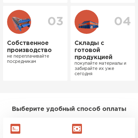
Богомолов
Макар
27.05.2024
03
04
Ондулин
Недавно купил утеплитель
Инсулейшн для потолка в
ПЕРЕЙТИ
сарае. Материал плотный,
Собственное
Склады с
лёгкий, укладывать просто,
производство
готовой
крошится минимально.
не переплачивайте
продукцией
посредникам
Доставили быстро,
покупайте материалы и
забирайте их уже
консультанты помогли с
сегодня
выбором и всё подробно
объяснили. С монтажом
справился сам!
Михайлов
Выберите удобный способ оплаты
Андрей
21.10.2024
Искал определённый