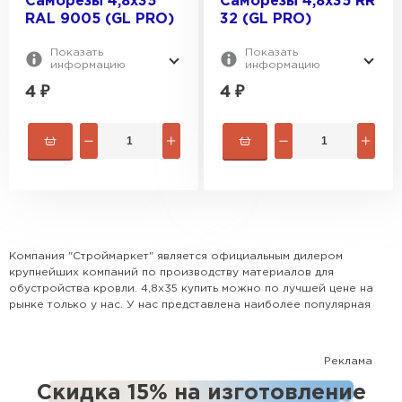
Саморезы 4,8х35
Саморезы 4,8х35 RR
RAL 9005 (GL PRO)
32 (GL PRO)
Показать
Показать
информацию
информацию
4
₽
4
₽
Рулонная кровля
Компания "Строймаркет" является официальным дилером
ПЕРЕЙТИ
крупнейших компаний по производству материалов для
обустройства кровли. 4,8х35 купить можно по лучшей цене на
рынке только у нас. У нас представлена наиболее популярная
номенклатура всех видов кровли, доборных элементов и
комплектующих. Поможем рассчитать кровлю и выбрать
наиболее оптимальный для Вашего дома вариант. Сотрудничаем
Реклама
с крупными застройщиками, а также с частными лицами.
Скидка 15% на изготовление