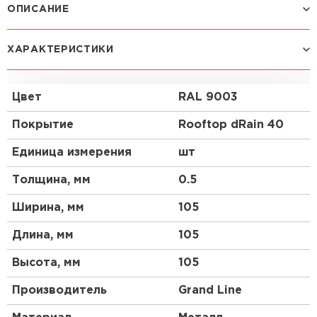
ОПИСАНИЕ
Соединитель трубы
ХАРАКТЕРИСТИКИ
используется для соединения
труб между собой, когда у трубы не обжаты края.
Цвет
RAL 9003
Покрытие
Rooftop dRain 40
Единица измерения
шт
Толщина, мм
0.5
Ширина, мм
105
Длина, мм
105
Штакетник
Высота, мм
105
ПЕРЕЙТИ
Производитель
Grand Line