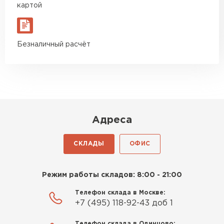
Богомолов
Ондулин
картой
Макар
27.05.2024
ПЕРЕЙТИ
Недавно купил утеплитель
Безналичный расчёт
Инсулейшн для потолка в
сарае. Материал плотный,
лёгкий, укладывать просто,
крошится минимально.
Доставили быстро,
консультанты помогли с
Адреса
выбором и всё подробно
объяснили. С монтажом
СКЛАДЫ
ОФИС
справился сам!
Михайлов
Режим работы складов: 8:00 - 21:00
Андрей
21.10.2024
Телефон склада в Москве:
+7 (495) 118-92-43 доб 1
Искал определённый
Телефон склада в Одинцово: