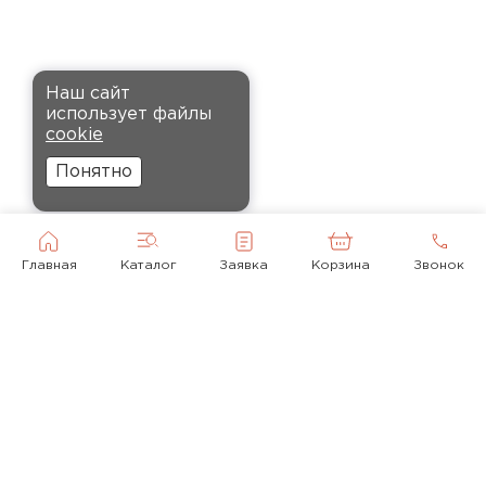
установке, не пылит и не
крошится, что облегчает
монтаж.
Наш сайт
Комплектующие
Андреев
использует файлы
Никита
cookie
27.12.2024
ПЕРЕЙТИ
Понятно
Ребята оперативно помогли с
выбором и обеспечили
доставку точно в оговоренное
Главная
Каталог
Заявка
Корзина
Звонок
время. Материал прочный, не
деформируется и хорошо
сохраняет тепло. Взял
пеноплекс для утепления пола
на балконе. сразу стало
комфортнее, даже зимой
ходить можно без проблем.
© 2010-2026