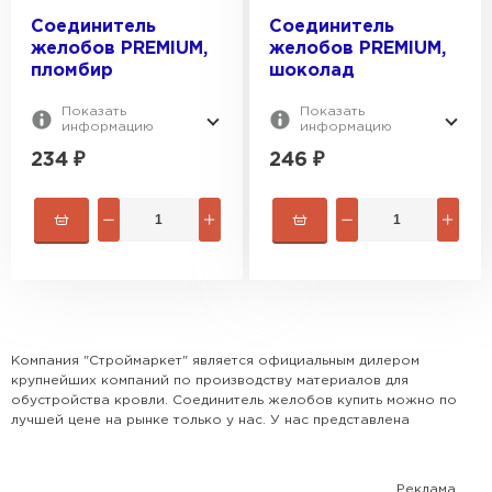
Соединитель
Соединитель
желобов PREMIUM,
желобов PREMIUM,
пломбир
шоколад
Показать
Показать
информацию
информацию
234
₽
246
₽
Штакетник
ПЕРЕЙТИ
Компания "Строймаркет" является официальным дилером
крупнейших компаний по производству материалов для
обустройства кровли. Соединитель желобов купить можно по
лучшей цене на рынке только у нас. У нас представлена
наиболее популярная номенклатура всех видов кровли,
доборных элементов и комплектующих. Поможем рассчитать
кровлю и выбрать наиболее оптимальный для Вашего дома
Реклама