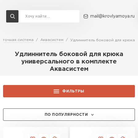
mail@krovlyamoya.ru
сточная система
Аквасистем
Удлиннитель боковой для крюка 
Сервисы расчета
Доставка
Контакты
Удлиннитель боковой для крюка
Расчет штакетника для забора
универсального в комплекте
Расчет водостока
Аквасистем
Расчет софитов для кровли
Перейти в каталог
Расчет фальцевой кровли
Металлочерепица
Расчет кровли из профнастила
ФИЛЬТРЫ
Расчет кровли из металлочерепицы
ПЕРЕЙТИ
ЦЕНА, РУБ.:
ПО ПОПУЛЯРНОСТИ