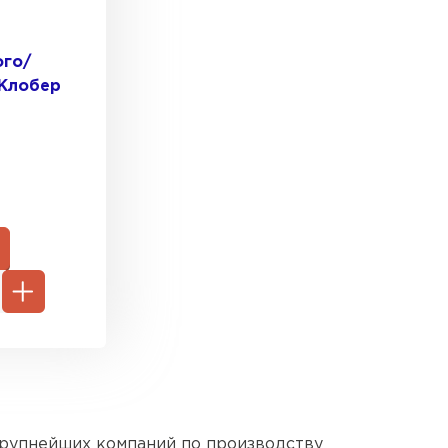
ого/
 Клобер
песчаная черепица
ТИ
рупнейших компаний по производству