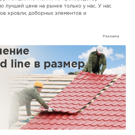
о лучшей цене на рынке только у нас. У нас
ов кровли, доборных элементов и
иболее оптимальный для Вашего дома вариант.
ми лицами.
Реклама
ление
 line в размер
 кровля
ТИ