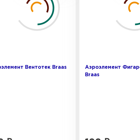
элемент Вентотек Braas
Аэроэлемент Фигар
Braas
Штакетни