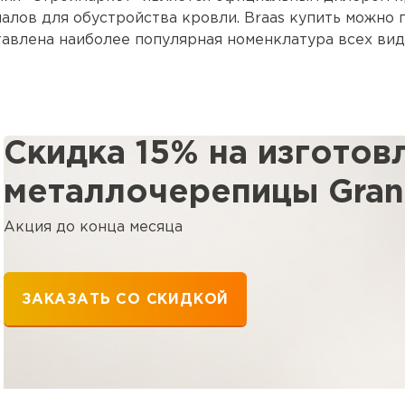
алов для обустройства кровли. Braas купить можно п
авлена наиболее популярная номенклатура всех вид
ктующих. Поможем рассчитать кровлю и выбрать на
ничаем с крупными застройщиками, а также с частны
Скидка 15% на изготов
металлочерепицы Grand
Акция до конца месяца
ЗАКАЗАТЬ СО СКИДКОЙ
Фальцевая
ПЕРЕЙ