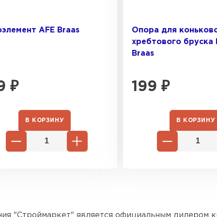
элемент AFE Braas
Опора для коньков
хребтового бруска
Braas
Цементно-
9
₽
199
₽
ПЕРЕЙ
В КОРЗИНУ
В КОРЗИНУ
ия "Строймаркет" является официальным дилером к