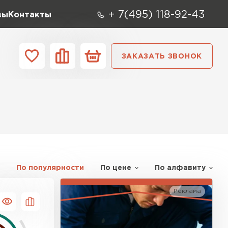
+ 7(495) 118-92-43
вы
Контакты
ЗАКАЗАТЬ ЗВОНОК
О компании
Контакты
ара
Вид
Тип
Производите
репица
ТИ
По популярности
По цене
По алфавиту
Реклама