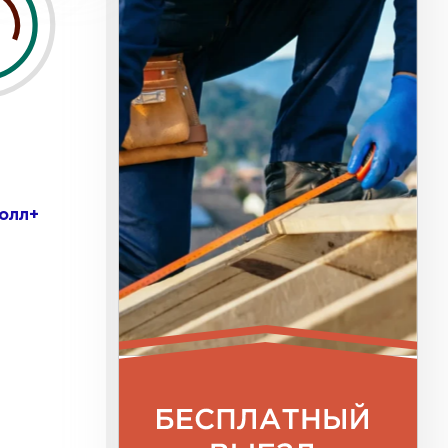
олл+
к