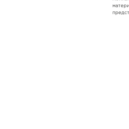
матери
предст
компле
Сотруд
Керамическая черепица
ПЕРЕЙТИ