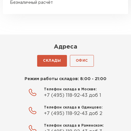
Недавно купил утеплитель
Безналичный расчёт
Инсулейшн для потолка в
сарае. Материал плотный,
лёгкий, укладывать просто,
крошится минимально.
Доставили быстро,
консультанты помогли с
Адреса
выбором и всё подробно
объяснили. С монтажом
СКЛАДЫ
ОФИС
справился сам!
Михайлов
Режим работы складов: 8:00 - 21:00
Андрей
21.10.2024
Телефон склада в Москве:
+7 (495) 118-92-43 доб 1
Искал определённый
Телефон склада в Одинцово:
утеплитель для гаража, чтобы
+7 (495) 118-92-43 доб 2
обеспечить и теплоизоляцию, и
Шифер
шумоизоляцию. Оперативно
Телефон склада в Раменском:
проконсультировали, спасибо