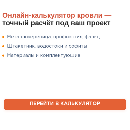
ПЕРЕЙТИ
Румянцев
Онлайн-калькулятор кровли —
Матвей
точный расчёт под ваш проект
27.12.2024
Покупал рулонный утеплитель,
Металлочерепица, профнастил, фальц
но к работам приступил не
Штакетник, водостоки и софиты
сразу, пачки лежали на улице и
попали под дождь. Что могу
Материалы и комплектующие
сказать. Спасибо за
качественный товар, ни одного
сырого утеплителя после
вскрытия!
Чистяков
Никита
ПЕРЕЙТИ В КАЛЬКУЛЯТОР
27.12.2024
Взял утеплитель Технониколь.
Материал плотный, не
Софиты