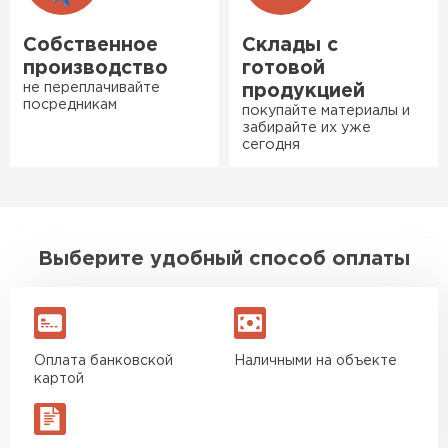
бани. Материал понравился:
лёгкий, хорошо гнётся, а
Собственное
Склады с
главное никакой пыли и
производство
готовой
мусора, работать было в
не переплачивайте
продукцией
удовольствие. Монтировать
посредникам
покупайте материалы и
оказалось проще простого, как
забирайте их уже
сегодня
конструктор. Привезли
оперативно, всё целое, ни
одной повреждённой упаковки.
Подсказали по
характеристикам, всё честно
Выберите удобный способ оплаты
рассказали, что именно нужно
для бани, без лишних
навязываний!
Оплата банковской
Наличными на объекте
Богомолов
картой
Макар
Ондулин
27.05.2024
ПЕРЕЙТИ