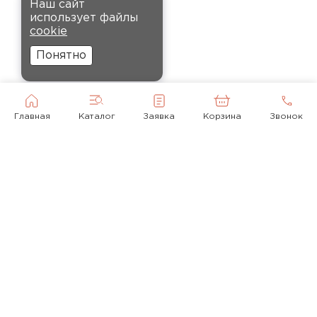
Наш сайт
Комплектующие
Андреев
использует файлы
Никита
cookie
27.12.2024
ПЕРЕЙТИ
Понятно
Ребята оперативно помогли с
выбором и обеспечили
доставку точно в оговоренное
Главная
Каталог
Заявка
Корзина
Звонок
время. Материал прочный, не
деформируется и хорошо
сохраняет тепло. Взял
пеноплекс для утепления пола
на балконе. сразу стало
комфортнее, даже зимой
ходить можно без проблем.
© 2010-2026
Кононов
+ 7(495) 118-92-43
Александр
mail@krovlyamoya.ru
12.11.2024
Москва, Очаковское шоссе, 32