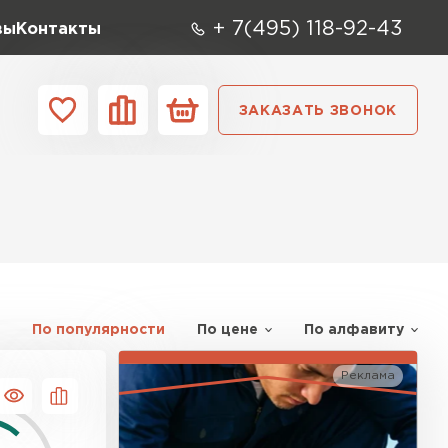
+ 7(495) 118-92-43
вы
Контакты
ЗАКАЗАТЬ ЗВОНОК
О компании
Контакты
ара
Вид
Тип
Производите
репица
ТИ
По популярности
По цене
По алфавиту
Реклама