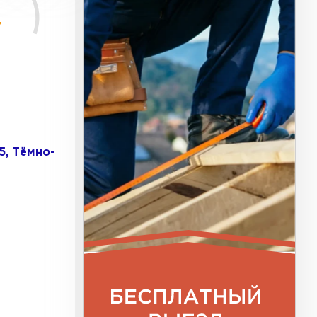
5, Тёмно-
к