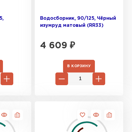
5,
Водосборник, 90/125, Чёрный
изумруд матовый (RR33)
4 609
₽
песчаная черепица
В КОРЗИНУ
ТИ