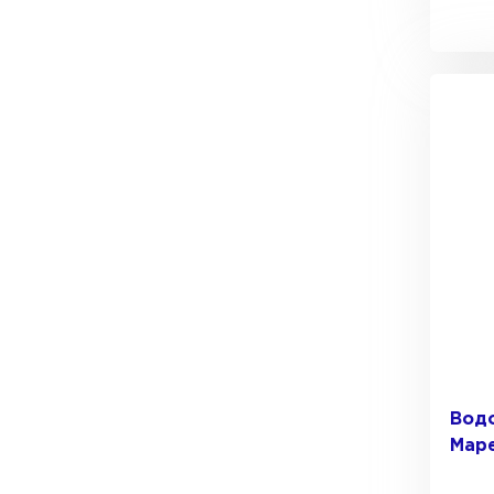
Водо
Маре