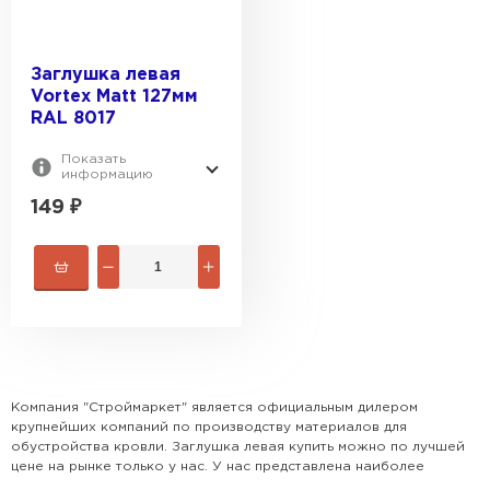
Заглушка левая
Vortex Matt 127мм
RAL 8017
Показать
информацию
149
₽
Компания "Строймаркет" является официальным дилером
Керамическая черепица
крупнейших компаний по производству материалов для
обустройства кровли. Заглушка левая купить можно по лучшей
цене на рынке только у нас. У нас представлена наиболее
ПЕРЕЙТИ
популярная номенклатура всех видов кровли, доборных