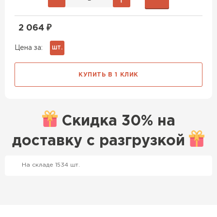
2 064
₽
Цена за:
ШТ.
КУПИТЬ В 1 КЛИК
Скидка
30% на
доставку с
разгрузкой
Профилированный лист
На складе 1534 шт.
ПЕРЕЙТИ