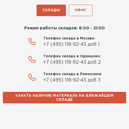
Доставили быстро,
консультанты помогли с
СКЛАДЫ
ОФИС
выбором и всё подробно
объяснили. С монтажом
Режим работы складов: 8:00 - 21:00
справился сам!
Телефон склада в Москве:
Михайлов
+7 (495) 118-92-43 доб 1
Андрей
21.10.2024
Телефон склада в Одинцово:
+7 (495) 118-92-43 доб 2
Искал определённый
утеплитель для гаража, чтобы
Телефон склада в Раменском:
+7 (495) 118-92-43 доб 3
обеспечить и теплоизоляцию, и
шумоизоляцию. Оперативно
Шифер
проконсультировали, спасибо
УЗНАТЬ НАЛИЧИЕ МАТЕРИАЛА НА БЛИЖАЙШЕМ
СКЛАДЕ
менеджерам. Остановил свой
ПЕРЕЙТИ
выбор на утеплителе Роквул.
Этот материал был в наличии
на разных складах, и доставку
сделали уже на второй день.