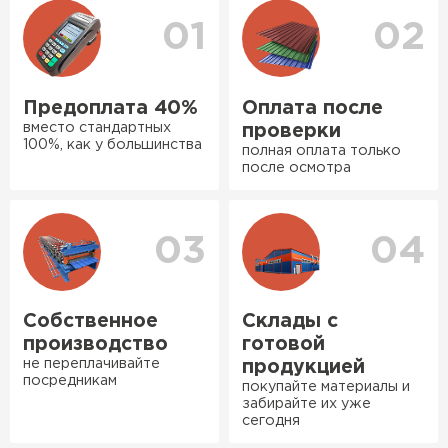
вы можете ознакомиться
с единым тарифом
порадовали, всё организовали
доставки
. Возможны персональные скидки.
01
02
оперативно, доставили
вовремя, ничего не перепутали.
Теперь подумываю утеплить и
Предоплата 40%
Оплата после
сарай с таким подходом
вместо стандартных
проверки
хочется снова обратиться к
100%, как у большинства
полная оплата только
ним!
после осмотра
Власов
Егор
03
04
07.12.2024
Нужен был определённый
Фальцевая кровля
утеплитель Ursa для утепления
Собственное
Склады с
бани. Материал понравился:
производство
готовой
ПЕРЕЙТИ
не переплачивайте
лёгкий, хорошо гнётся, а
продукцией
посредникам
покупайте материалы и
главное никакой пыли и
забирайте их уже
мусора, работать было в
сегодня
удовольствие. Монтировать