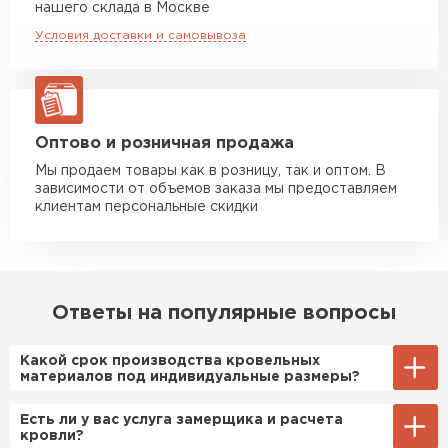
нашего склада в Москве
попадались отсыревшие или
макс. длина груза 6 м
повреждённые утеплители, а
Условия доставки и самовывоза
Манипулятор до 10 тн
от 13 000 руб
здесь таких проблем никогда
макс. длина груза 8 м
не было. Ещё один большой
плюс оплата по факту.
Манипулятор до 20 тн
от 16 000 руб
макс. длина груза 13,5 м
Оптово и розничная продажа
Иван
Мы продаем товары как в розницу, так и оптом. В
Верещагин
зависимости от объемов заказа мы предоставляем
20.06.2024
ЗАКАЗАТЬ С ДОСТАВКОЙ
клиентам персональные скидки
Делал тёплый пол, мне
порекомендовали посмотреть
в розничных магазинах.
Цементно-песчаная черепица
Посчитал по ценам и
Ответы на популярные вопросы
получилось, что пол слишком
ПЕРЕЙТИ
дорогой и слишком тёплый.
Какой срок производства кровельных
материалов под индивидуальные размеры?
Решил проверить в интернете
и наткнулся на эту компанию.
Примерный срок производства
Есть ли у вас услуга замерщика и расчета
Спросил, есть ли у них
металлочерепицы и профнастила 1-2 дня.
кровли?