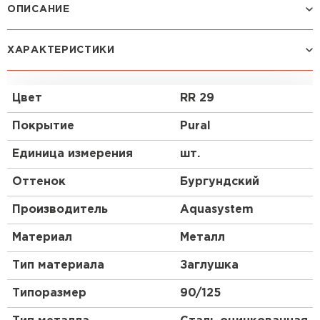
ОПИСАНИЕ
Заглушки универсальные полукруглые
ХАРАКТЕРИСТИКИ
устанавливаются на торцах водосточного желоба.
Заглушки желоба универсальные -
устанавливаются как с правой, так и с левой
Цвет
RR 29
стороны желоба. Хорошо сочетаются с отводом
трубы декорированным. При их установке
Покрытие
Pural
необходимо использовать вытяжные заклепки и
клей ТЕС-7 (либо силиконовый герметик).
Единица измерения
шт.
Оттенок
Бургундский
Производитель
Aquasystem
Штакетник
Материал
Металл
ПЕРЕЙТИ
Тип материала
Заглушка
Типоразмер
90/125