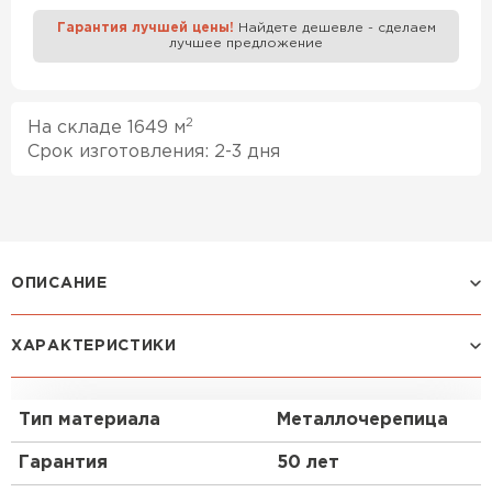
Гарантия лучшей цены!
Найдете дешевле - сделаем
лучшее предложение
Профилированный лист
ПЕРЕЙТИ
2
На складе 1649 м
Срок изготовления: 2-3 дня
ОПИСАНИЕ
Оригинальный рисунок профиля
ХАРАКТЕРИСТИКИ
металлочерепицы Kvinta plus 3D перенесет Вас в
Европу с ее маленькими, красивыми, уютными
домиками.
Тип материала
Металлочерепица
Преимущества:
Гарантия
50 лет