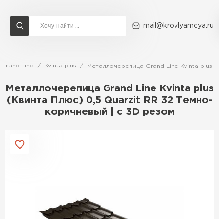
mail@krovlyamoya.ru
Grand Line
Kvinta plus
Металлочерепица Grand Line Kvinta plus (
Сервисы расчета
Доставка
Контакты
Металлочерепица Grand Line Kvinta plus
Расчет штакетника для забора
(Квинта Плюс) 0,5 Quarzit RR 32 Темно-
Расчет водостока
коричневый | c 3D резом
Расчет софитов для кровли
Перейти в каталог
Расчет фальцевой кровли
Металлочерепица
Расчет кровли из профнастила
Расчет кровли из металлочерепицы
ПЕРЕЙТИ