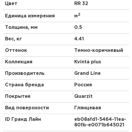
Цвет
RR 32
Геометрия волны и высота ступеньки 30 мм
повторяют профиль натуральной черепицы.
2
Единица измерения
м
3D рез, повторяющий геометрию волны.
Толщина, мм
0.5
Менее заметны горизонтальные стыки.
Вес, кг
4.41
Штакетник
Оттенок
Темно-коричневый
ПЕРЕЙТИ
Коллекция
Kvinta plus
Производитель
Grand Line
Страна бренда
Россия
Покрытие
Quarzit
Вид поверхности
Глянцевая
ID Гранд Лайн
eb08afd1-5464-11ea-
80fb-e0071b645021