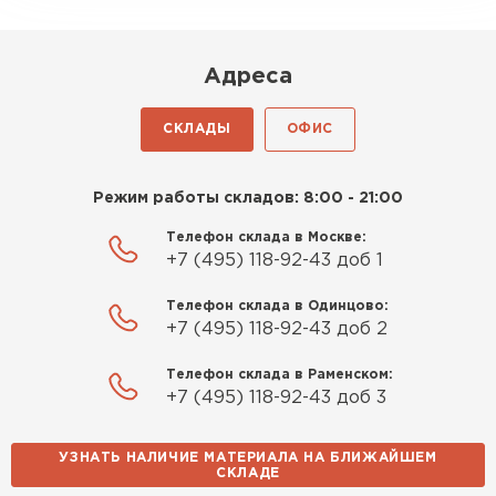
Киреев
Иван
25.07.2024
Адреса
Компания порадовала точной
СКЛАДЫ
ОФИС
доставкой и грамотной
консультацией. Нужен был
утеплитель для разных
Режим работы складов: 8:00 - 21:00
помещений. Взял утеплитель
Телефон склада в Москве:
Knauf для гаража и балкона.
+7 (495) 118-92-43 доб 1
Качество отличное, материал
плотный и легко монтируется.
Телефон склада в Одинцово:
Спасибо Александру!
+7 (495) 118-92-43 доб 2
Телефон склада в Раменском:
Румянцев
+7 (495) 118-92-43 доб 3
Матвей
27.12.2024
УЗНАТЬ НАЛИЧИЕ МАТЕРИАЛА НА БЛИЖАЙШЕМ
Покупал рулонный утеплитель,
СКЛАДЕ
Водосточная система
но к работам приступил не