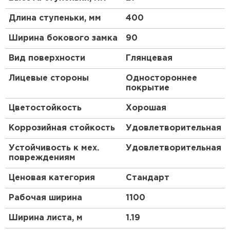
Стабильность NormanMP
®
подтверждена
Длина ступеньки, мм
400
экспертами МИСиС. После испытания образца в
специальной камере соляного тумана коррозия в
Ширина бокового замка
90
месте повреждения не появилась. Выбирая
металлочерепицу NormanMP
®
, вы приобретаете
Вид поверхности
Глянцевая
качественную продукцию, на которую
распространяется гарантия до 20 лет*.
Лицевые стороны
Одностороннее
покрытие
Преимущества:
Цветостойкость
Хорошая
Оптимальное сочетание качества и цены —
Коррозийная стойкость
Удовлетворительная
дополнительное преимущество этого
Рулонная кровля
материала.
Устойчивость к мех.
Удовлетворительная
Данный кровельный материал не
ПЕРЕЙТИ
повреждениям
воспламеняется.
Ценовая категория
Стандарт
Благодаря специальному покрытию
NormanMP металлочерепица МП Ламонтерра-
Рабочая ширина
1100
XL NormanMP (ПЭ-01-2004-0.5) обладает
Ширина листа, м
1.19
впечатляющими эстетическими свойствами.