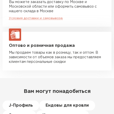
Вы можете заказать доставку по Москве и
повреждённые утеплители, а
Московской области или оформить самовывоз с
Манипулятор до 10 тн
от 13 000 руб
здесь таких проблем никогда
нашего склада в Москве
макс. длина груза 8 м
не было. Ещё один большой
Условия доставки и самовывоза
плюс оплата по факту.
Манипулятор до 20 тн
от 16 000 руб
макс. длина груза 13,5 м
Иван
Верещагин
20.06.2024
ЗАКАЗАТЬ С ДОСТАВКОЙ
Оптово и розничная продажа
Мы продаем товары как в розницу, так и оптом. В
Делал тёплый пол, мне
зависимости от объемов заказа мы предоставляем
порекомендовали посмотреть
клиентам персональные скидки
в розничных магазинах.
Посчитал по ценам и
получилось, что пол слишком
дорогой и слишком тёплый.
Вам могут понадобиться
Решил проверить в интернете
и наткнулся на эту компанию.
Спросил, есть ли у них
J-Профиль
Ендовы для кровли
Пеноплекс. Ребята сказали, что