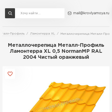
mail@krovlyamoya.ru
еталл-Профиль
Ламонтерра XL
Металлочерепица Металл-Проф
Сервисы расчета
Доставка
Контакты
Металлочерепица Металл-Профиль
Расчет штакетника для забора
Ламонтерра XL 0,5 NormanMP RAL
Расчет водостока
2004 Чистый оранжевый
Расчет софитов для кровли
Перейти в каталог
Расчет фальцевой кровли
Металлочерепица
Расчет кровли из профнастила
Расчет кровли из металлочерепицы
ПЕРЕЙТИ