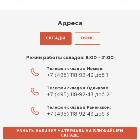
Киреев
Иван
25.07.2024
Адреса
Компания порадовала точной
СКЛАДЫ
ОФИС
доставкой и грамотной
консультацией. Нужен был
утеплитель для разных
Режим работы складов: 8:00 - 21:00
помещений. Взял утеплитель
Телефон склада в Москве:
Knauf для гаража и балкона.
+7 (495) 118-92-43 доб 1
Качество отличное, материал
плотный и легко монтируется.
Телефон склада в Одинцово:
Спасибо Александру!
+7 (495) 118-92-43 доб 2
Телефон склада в Раменском:
Румянцев
+7 (495) 118-92-43 доб 3
Матвей
27.12.2024
УЗНАТЬ НАЛИЧИЕ МАТЕРИАЛА НА БЛИЖАЙШЕМ
Покупал рулонный утеплитель,
Водосточная система
СКЛАДЕ