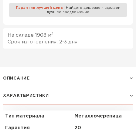
Гарантия лучшей цены!
Найдете дешевле - сделаем
лучшее предложение
Профилированный лист
ПЕРЕЙТИ
2
На складе 1908 м
Срок изготовления: 2-3 дня
ОПИСАНИЕ
ХАРАКТЕРИСТИКИ
Профиль ЛАМОНТЕРРА XL:
—|У металлочерепицы Ламонтерра® XL "}
Тип материала
Металлочерепица
традиционный профиль S-образной формыс
довольно крупными ступеньками.ступени — 21 мм,
Гарантия
20
длина — 400 мм. Эта металлочерепица выглядит
необычно и эффектно.Она подходит для кровель