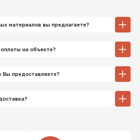
ых материалов вы предлагаете?
ий выбор кровельных материалов,
ицу, профнастил, ондулин, битумные
 оплаты на объекте?
ы и многое другое. Наши специалисты
ТИ
ь вам выбрать подходящий вариант для
ненный способ оплаты у нас - эта оплата
тгрузки. При этом, если доставленный
 Вы предоставляете?
его качества, Вы вправе отказаться от
озицией мы предоставляем все
та качества, а также товарно-
доставка?
ную.
тся исходя из объема и веса Вашего
ения заявки с Вами свяжется
ер для уточнения деталей и расчета
можете ознакомиться
с единым тарифом
персональные скидки.