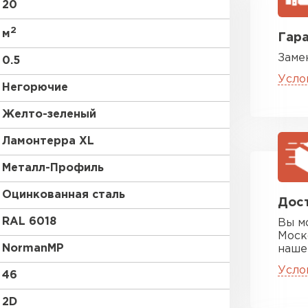
20
2
м
Гара
Заме
0.5
Усло
Негорючие
Желто-зеленый
Цементно-
Ламонтерра XL
Металл-Профиль
ПЕРЕЙ
Оцинкованная сталь
Дост
RAL 6018
Вы м
Моск
NormanMP
наше
Усло
46
2D