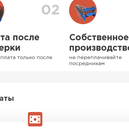
02
та после
Собственное
ерки
производств
плата только после
не переплачивайте
посредникам
Софиты
латы
ПЕРЕЙ