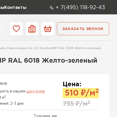
+ 7(495) 118-92-43
вы
Контакты
ЗАКАЗАТЬ ЗВОНОК
О компании
Контакты
ль Ламонтерра XL 0,5 NormanMP RAL 6018 Желто-зеленый
ара
Вид
Тип
Производите
MP RAL 6018 Желто-зеленый
репица
ТИ
Цена:
ывов
2
реть в нашем
шоу-руме
510
₽/м
2
8 м
2
755
₽/м
ения: 2-3 дня
Толщина, мм: