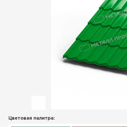
Фальцевая кровля
Ондулин
Гибкая черепица
Водосточная система
Рулонная кровля
Керамическая
черепица
Цементно-песчаная
черепица
Цветовая палитра:
Профилированный лист