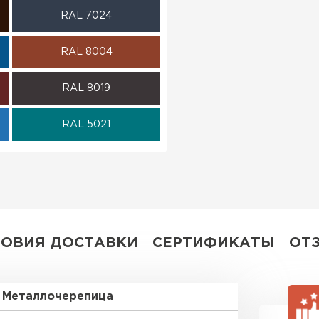
RAL 7024
ПЕРЕЙ
RAL 8004
RAL 8019
RAL 5021
RAL 5002
RAL 7004
RAL 6019
ЛОВИЯ ДОСТАВКИ
СЕРТИФИКАТЫ
ОТ
RR 32
Металлочерепица
RR 23