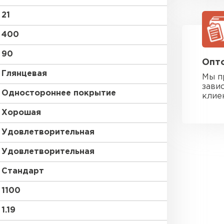
21
400
90
Опто
Глянцевая
Мы п
зави
Одностороннее покрытие
клие
Хорошая
Удовлетворительная
Удовлетворительная
Стандарт
1100
Фальцевая
1.19
ПЕРЕЙ