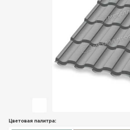
Фальцевая кровля
Ондулин
Гибкая черепица
Водосточная система
Рулонная кровля
Керамическая
черепица
Цементно-песчаная
черепица
Цветовая палитра:
Профилированный лист