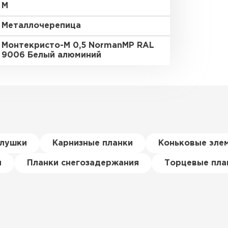
M
Металлочерепица
Монтекристо-M 0,5 NormanMP RAL
9006 Белый алюминий
глушки
Карнизные планки
Коньковые эле
я
Планки снегозадержания
Торцевые пла