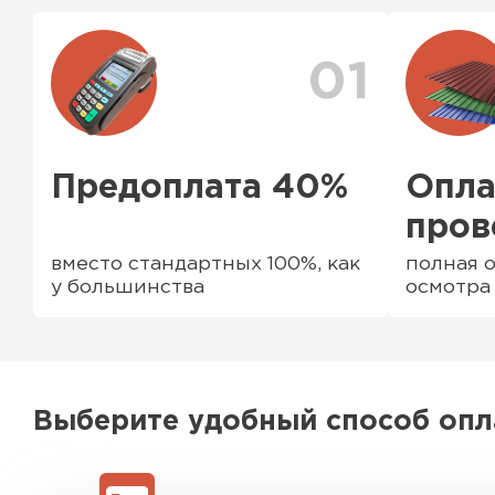
комплектующие элементы
01
Предоплата 40%
Опла
пров
вместо стандартных 100%, как
полная о
у большинства
осмотра
Водосточная система
ПЕРЕЙТИ
Выберите удобный способ оп