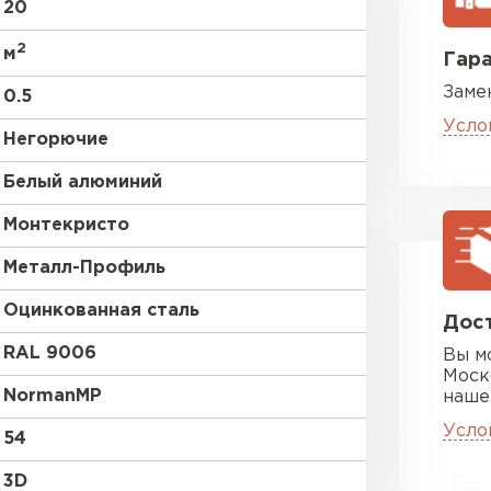
20
2
м
Гара
Заме
0.5
Усло
Негорючие
Белый алюминий
Цементно-
Монтекристо
Металл-Профиль
ПЕРЕЙ
Оцинкованная сталь
Дост
RAL 9006
Вы м
Моск
NormanMP
наше
Усло
54
3D