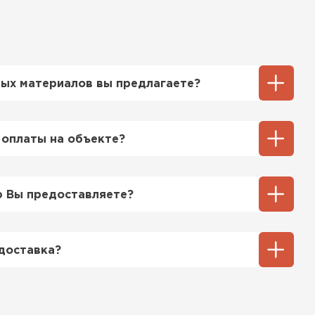
ых материалов вы предлагаете?
ий выбор кровельных материалов,
ТИ
ицу, профнастил, ондулин, битумные
 оплаты на объекте?
ы и многое другое. Наши специалисты
ь вам выбрать подходящий вариант для
ненный способ оплаты у нас - эта оплата
тгрузки. При этом, если доставленный
 Вы предоставляете?
его качества, Вы вправе отказаться от
озицией мы предоставляем все
та качества, а также товарно-
доставка?
ную.
тся исходя из объема и веса Вашего
ения заявки с Вами свяжется
ер для уточнения деталей и расчета