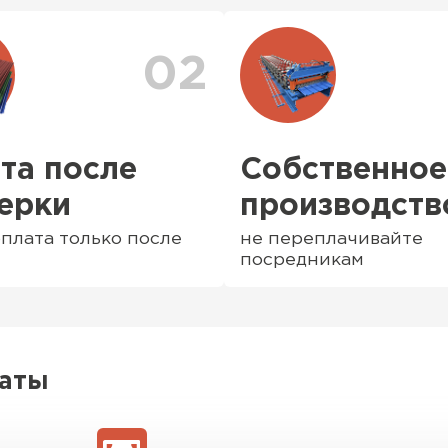
доставки. Также вы 
доставки
. Возможны 
02
та после
Собственное
ерки
производств
плата только после
не переплачивайте
посредникам
Софиты
ПЕРЕЙ
латы