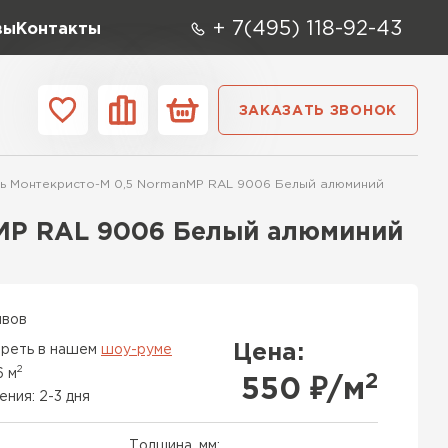
+ 7(495) 118-92-43
вы
Контакты
ЗАКАЗАТЬ ЗВОНОК
О компании
Контакты
ь Монтекристо-M 0,5 NormanMP RAL 9006 Белый алюминий
ара
Вид
Тип
Производите
MP RAL 9006 Белый алюминий
репица
ТИ
ывов
Цена:
реть в нашем
шоу-руме
2
6 м
2
550
₽/м
ения: 2-3 дня
Толщина, мм: