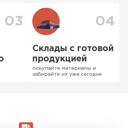
можете ознакомиться
с единым тарифом
персональные скидки.
03
04
Склады с готовой
о
продукцией
покупайте материалы и
забирайте их уже сегодня
ТИ