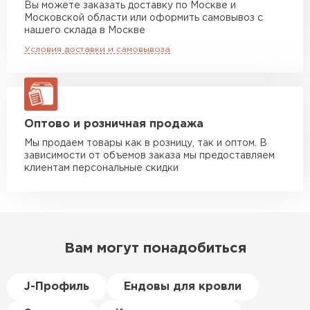
Вы можете заказать доставку по Москве и
повреждённые утеплители, а
Московской области или оформить самовывоз с
Манипулятор до 10 тн
от 13 000 руб
здесь таких проблем никогда
нашего склада в Москве
макс. длина груза 8 м
не было. Ещё один большой
Условия доставки и самовывоза
плюс оплата по факту.
Манипулятор до 20 тн
от 16 000 руб
макс. длина груза 13,5 м
Иван
Верещагин
20.06.2024
ЗАКАЗАТЬ С ДОСТАВКОЙ
Оптово и розничная продажа
Мы продаем товары как в розницу, так и оптом. В
Делал тёплый пол, мне
зависимости от объемов заказа мы предоставляем
порекомендовали посмотреть
клиентам персональные скидки
в розничных магазинах.
Посчитал по ценам и
получилось, что пол слишком
дорогой и слишком тёплый.
Вам могут понадобиться
Решил проверить в интернете
и наткнулся на эту компанию.
Спросил, есть ли у них
J-Профиль
Ендовы для кровли
Пеноплекс. Ребята сказали, что