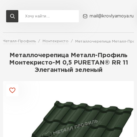
mail@krovlyamoya.ru
а Металл-Профиль
Монтекристо
Металлочерепица Металл-Проф
Сервисы расчета
Доставка
Контакты
Металлочерепица Металл-Профиль
Расчет штакетника для забора
Монтекристо-M 0,5 PURETAN® RR 11
Расчет водостока
Элегантный зеленый
Расчет софитов для кровли
Перейти в каталог
Расчет фальцевой кровли
Металлочерепица
Расчет кровли из профнастила
Расчет кровли из металлочерепицы
ПЕРЕЙТИ