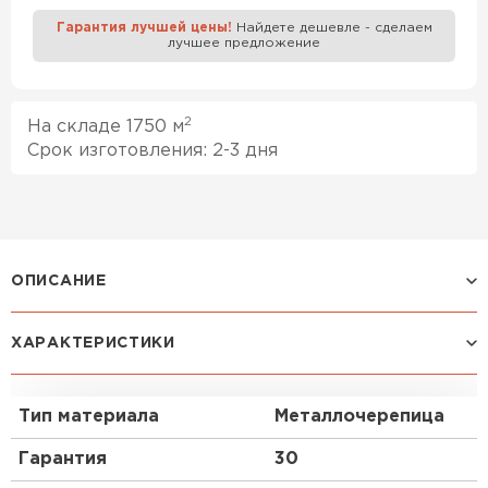
Гарантия лучшей цены!
Найдете дешевле - сделаем
лучшее предложение
Профилированный лист
ПЕРЕЙТИ
2
На складе 1750 м
Срок изготовления: 2-3 дня
ОПИСАНИЕ
ХАРАКТЕРИСТИКИ
Профиль МОНТЕКРИСТО:
Стальная черепица МОНТЕКРИСТО подходит для
Тип материала
Металлочерепица
эксплуатации в разных типах строительства или
климатических условиях. Этот профиль эстетично
Гарантия
30
выглядит на скатах большой и малой площади,
акцентируя красоту всех видов крыши. Длина и