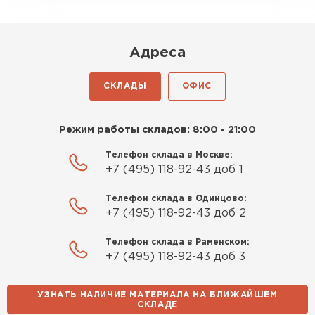
Киреев
Иван
25.07.2024
Адреса
Компания порадовала точной
СКЛАДЫ
ОФИС
доставкой и грамотной
консультацией. Нужен был
утеплитель для разных
Режим работы складов: 8:00 - 21:00
помещений. Взял утеплитель
Телефон склада в Москве:
Knauf для гаража и балкона.
+7 (495) 118-92-43 доб 1
Качество отличное, материал
плотный и легко монтируется.
Телефон склада в Одинцово:
Спасибо Александру!
+7 (495) 118-92-43 доб 2
Телефон склада в Раменском:
Румянцев
+7 (495) 118-92-43 доб 3
Матвей
27.12.2024
УЗНАТЬ НАЛИЧИЕ МАТЕРИАЛА НА БЛИЖАЙШЕМ
Покупал рулонный утеплитель,
Водосточная система
СКЛАДЕ