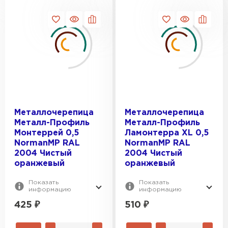
1210
ВЕС, КГ:
1100
Гибкая черепица
1125
3.77
ПЕРЕЙТИ
1150
3.88
3.96
3.97
3.704
Металлочерепица
Металлочерепица
Металл-Профиль
Металл-Профиль
Монтеррей 0,5
Ламонтерра XL 0,5
NormanMP RAL
NormanMP RAL
2004 Чистый
2004 Чистый
оранжевый
оранжевый
Показать
Показать
информацию
информацию
425
₽
510
₽