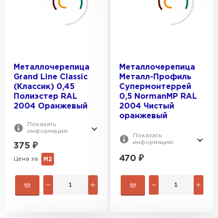
0.5
ОТТЕНОК:
0.45
Оранжевый
КОЛЛЕКЦИЯ:
Чистый оранжевый
Металлочерепица
Металлочерепица
Grand Line Classic
Металл-Профиль
Classic
(Классик) 0,45
Супермонтеррей
Полиэстер RAL
0,5 NormanMP RAL
ПОКРЫТИЕ:
Ламонтерра
2004 Оранжевый
2004 Чистый
Монтеррей
Полиэстер
оранжевый
Показать
Kvinta plus
МАКСИМАЛЬНАЯ ДЛИНА, М:
NormanMP
информацию
Показать
информацию
Kamea
375
₽
6.5
470
₽
Цена за
М2
ОБЩАЯ ШИРИНА, ММ:
7.2
1180
ПОЛЕЗНАЯ ШИРИНА, ММ:
1183
1190
1085