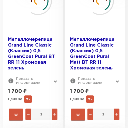
Хромовая зелень
КОЛЛЕКЦИЯ:
Элегантный зеленый
Classic
ПОКРЫТИЕ:
Монтеррей
Металлочерепица
Металлочерепица
Grand Line Classic
Grand Line Classic
Kvinta plus
GreenCoat Pural BT, matt
(Классик) 0,5
(Классик) 0,5
Kamea
GreenСoat Pural BT
GreenCoat Pural
ВИД ПОВЕРХНОСТИ:
GreenСoat Pural BT
RR 11 Хромовая
Matt BT RR 11
Kredo
PURETAN®
Глянцевая
зелень
Хромовая зелень
МАКСИМАЛЬНАЯ ДЛИНА, М:
Матовая
Показать
Показать
информацию
информацию
6.5
1 700
₽
1 700
₽
ОБЩАЯ ШИРИНА, ММ:
7.2
Цена за
Цена за
М2
М2
1180
ПОЛЕЗНАЯ ШИРИНА, ММ:
1183
1190
1085