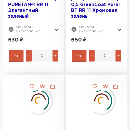
PURETAN® RR 11
0,5 GreenСoat Pural
Элегантный
BT RR 11 Хромовая
зеленый
зелень
Показать
Показать
информацию
информацию
630
₽
650
₽
Цементно-песчаная черепица
ПЕРЕЙТИ