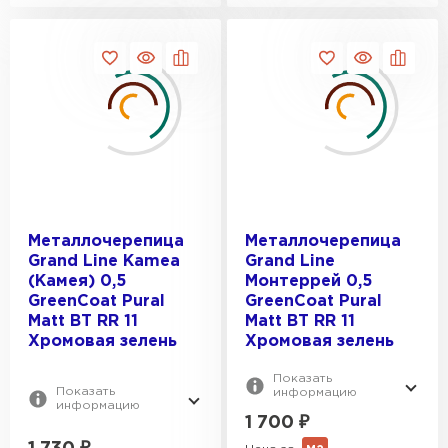
1210
ВЕС, КГ:
1100
1125
4.5
1150
4.26
4.29
4.34
4.36
Металлочерепица
Металлочерепица
Grand Line Kamea
Grand Line
(Камея) 0,5
Монтеррей 0,5
GreenCoat Pural
GreenCoat Pural
Matt BT RR 11
Matt BT RR 11
Хромовая зелень
Хромовая зелень
Гибкая черепица
Показать
Показать
информацию
ПЕРЕЙТИ
информацию
1 700
₽