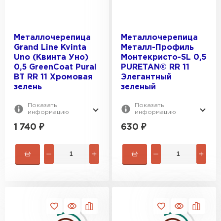
Металлочерепица
Металлочерепица
Grand Line Kvinta
Металл-Профиль
Uno (Квинта Уно)
Монтекристо-SL 0,5
0,5 GreenСoat Pural
PURETAN® RR 11
BT RR 11 Хромовая
Элегантный
зелень
зеленый
Показать
Показать
информацию
информацию
1 740
₽
630
₽