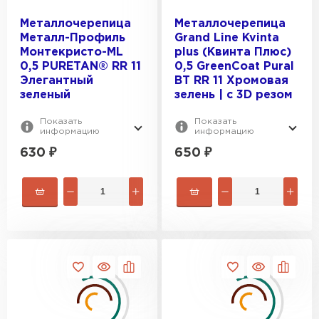
Металлочерепица
Металлочерепица
Металл-Профиль
Grand Line Kvinta
Монтекристо-ML
plus (Квинта Плюс)
0,5 PURETAN® RR 11
0,5 GreenСoat Pural
Элегантный
BT RR 11 Хромовая
зеленый
зелень | c 3D резом
Показать
Показать
информацию
информацию
630
₽
650
₽