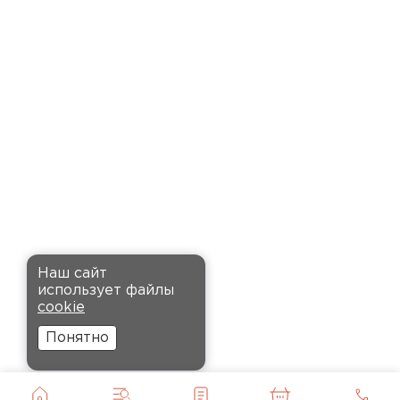
время. Материал прочный, не
деформируется и хорошо
сохраняет тепло. Взял
пеноплекс для утепления пола
на балконе. сразу стало
комфортнее, даже зимой
ходить можно без проблем.
Кононов
Александр
Комплектующие
12.11.2024
ПЕРЕЙТИ
Рекомендовали купить
Наш сайт
утеплитель Кнауф, в розницу
использует файлы
было значительно дороже.
cookie
Заказал оптом на весь дом, ещё
Понятно
и скидку получил. Компания
быстро оформила заказ и
доставила вовремя, всё