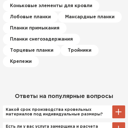
цена была почти в полтора
Коньковые элементы для кровли
раза ниже, чем в обычных
ПЕРЕЙТИ
магазинах. Сделал заказ,
Лобовые планки
Мансардные планки
привезли на следующий день,
Планки примыкания
и строители сразу начали
работать.
Планки снегозадержания
Новиков
Торцевые планки
Тройники
Артём
27.12.2024
Крепежи
Приобрёл утеплитель Isover
для утепления дачного домика.
Понравилось, что он мягкий, не
крошится и легко
Ответы на популярные вопросы
укладывается хоть я и не
профессионал, но справился
Какой срок производства кровельных
быстро. Ребята из компании
материалов под индивидуальные размеры?
порадовали, всё организовали
Примерный срок производства
Есть ли у вас услуга замерщика и расчета
оперативно, доставили