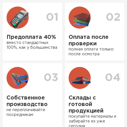
уточнения деталей и расчета доставки. Также
оперативно, всё целое, ни
вы можете ознакомиться
с единым тарифом
одной повреждённой упаковки.
доставки
. Возможны персональные скидки.
01
02
Подсказали по
характеристикам, всё честно
рассказали, что именно нужно
Предоплата 40%
Оплата после
для бани, без лишних
вместо стандартных
проверки
навязываний!
100%, как у большинства
полная оплата только
Ондулин
после осмотра
Богомолов
Макар
ПЕРЕЙТИ
27.05.2024
03
04
Недавно купил утеплитель
Инсулейшн для потолка в
сарае. Материал плотный,
Собственное
Склады с
лёгкий, укладывать просто,
производство
готовой
крошится минимально.
не переплачивайте
продукцией
посредникам
Доставили быстро,
покупайте материалы и
забирайте их уже
консультанты помогли с
сегодня