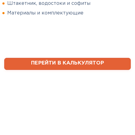
Штакетник, водостоки и софиты
Сергей
Софиты
Пушинин
Материалы и комплектующие
09.01.2025
ПЕРЕЙТИ
В первый раз заказывал
утеплитель и не рассчитал
ваты оказалось значительно
меньше, чем нужно. Связался с
менеджером, объяснил, какой
ПЕРЕЙТИ В КАЛЬКУЛЯТОР
утеплитель требуется. Не
пришлось бегать по магазинам
и искать самому на каком
складе выкупать. Ребята
быстро собрали нужное
количество со своих складов и
оперативно организовали
доставку. Очень выручили!
Семин