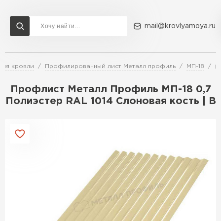
mail@krovlyamoya.ru
для кровли
Профилированный лист Металл профиль
МП-18
П
Сервисы расчета
Доставка
Контакты
Профлист Металл Профиль МП-18 0,7
Расчет штакетника для забора
Полиэстер RAL 1014 Слоновая кость | B
Расчет водостока
Расчет софитов для кровли
Перейти в каталог
Расчет фальцевой кровли
Металлочерепица
Расчет кровли из профнастила
Расчет кровли из металлочерепицы
ПЕРЕЙТИ