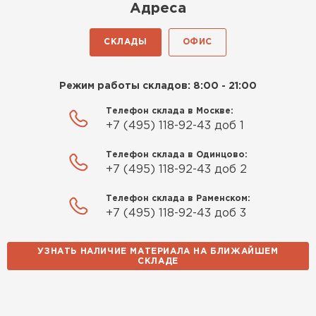
Киреев
Адреса
Иван
25.07.2024
СКЛАДЫ
ОФИС
Компания порадовала точной
доставкой и грамотной
Режим работы складов: 8:00 - 21:00
консультацией. Нужен был
утеплитель для разных
Телефон склада в Москве:
+7 (495) 118-92-43 доб 1
помещений. Взял утеплитель
Knauf для гаража и балкона.
Телефон склада в Одинцово:
Качество отличное, материал
+7 (495) 118-92-43 доб 2
плотный и легко монтируется.
Спасибо Александру!
Телефон склада в Раменском:
+7 (495) 118-92-43 доб 3
Румянцев
Матвей
УЗНАТЬ НАЛИЧИЕ МАТЕРИАЛА НА БЛИЖАЙШЕМ
27.12.2024
СКЛАДЕ
Водосточная система
Покупал рулонный утеплитель,
но к работам приступил не
ПЕРЕЙТИ