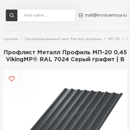
mail@krovlyamoya.ru
ля кровли
Профилированный лист Металл профиль
МП-20
П
Сервисы расчета
Доставка
Контакты
Профлист Металл Профиль МП-20 0,45
Расчет штакетника для забора
VikingMP® RAL 7024 Серый графит | B
Расчет водостока
Расчет софитов для кровли
Перейти в каталог
Расчет фальцевой кровли
Металлочерепица
Расчет кровли из профнастила
Расчет кровли из металлочерепицы
ПЕРЕЙТИ