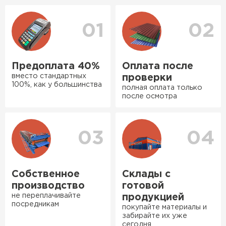
уточнения деталей и расчета доставки. Также
оперативно, всё целое, ни
вы можете ознакомиться
с единым тарифом
одной повреждённой упаковки.
доставки
. Возможны персональные скидки.
01
02
Подсказали по
характеристикам, всё честно
рассказали, что именно нужно
Предоплата 40%
Оплата после
для бани, без лишних
вместо стандартных
проверки
навязываний!
100%, как у большинства
полная оплата только
Ондулин
после осмотра
Богомолов
Макар
ПЕРЕЙТИ
27.05.2024
03
04
Недавно купил утеплитель
Инсулейшн для потолка в
сарае. Материал плотный,
Собственное
Склады с
лёгкий, укладывать просто,
производство
готовой
крошится минимально.
не переплачивайте
продукцией
посредникам
Доставили быстро,
покупайте материалы и
забирайте их уже
консультанты помогли с
сегодня