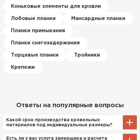
цена была почти в полтора
Коньковые элементы для кровли
раза ниже, чем в обычных
ПЕРЕЙТИ
магазинах. Сделал заказ,
Лобовые планки
Мансардные планки
привезли на следующий день,
Планки примыкания
и строители сразу начали
работать.
Планки снегозадержания
Новиков
Торцевые планки
Тройники
Артём
27.12.2024
Крепежи
Приобрёл утеплитель Isover
для утепления дачного домика.
Понравилось, что он мягкий, не
крошится и легко
Ответы на популярные вопросы
укладывается хоть я и не
профессионал, но справился
Какой срок производства кровельных
быстро. Ребята из компании
материалов под индивидуальные размеры?
порадовали, всё организовали
Примерный срок производства
Есть ли у вас услуга замерщика и расчета
оперативно, доставили