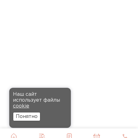
время. Материал прочный, не
деформируется и хорошо
сохраняет тепло. Взял
пеноплекс для утепления пола
на балконе. сразу стало
комфортнее, даже зимой
ходить можно без проблем.
Кононов
Александр
Комплектующие
12.11.2024
ПЕРЕЙТИ
Рекомендовали купить
Наш сайт
утеплитель Кнауф, в розницу
использует файлы
было значительно дороже.
cookie
Заказал оптом на весь дом, ещё
Понятно
и скидку получил. Компания
быстро оформила заказ и
доставила вовремя, всё