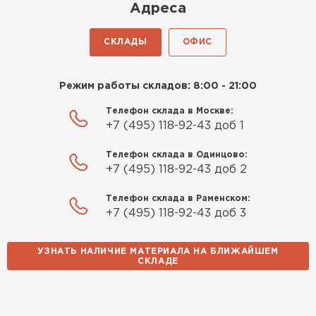
Киреев
Адреса
Иван
25.07.2024
СКЛАДЫ
ОФИС
Компания порадовала точной
доставкой и грамотной
Режим работы складов: 8:00 - 21:00
консультацией. Нужен был
утеплитель для разных
Телефон склада в Москве:
+7 (495) 118-92-43 доб 1
помещений. Взял утеплитель
Knauf для гаража и балкона.
Телефон склада в Одинцово:
Качество отличное, материал
+7 (495) 118-92-43 доб 2
плотный и легко монтируется.
Спасибо Александру!
Телефон склада в Раменском:
+7 (495) 118-92-43 доб 3
Румянцев
Матвей
УЗНАТЬ НАЛИЧИЕ МАТЕРИАЛА НА БЛИЖАЙШЕМ
27.12.2024
СКЛАДЕ
Водосточная система
Покупал рулонный утеплитель,
но к работам приступил не
ПЕРЕЙТИ