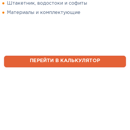
Штакетник, водостоки и софиты
Сергей
Софиты
Пушинин
Материалы и комплектующие
09.01.2025
ПЕРЕЙТИ
В первый раз заказывал
утеплитель и не рассчитал
ваты оказалось значительно
меньше, чем нужно. Связался с
менеджером, объяснил, какой
ПЕРЕЙТИ В КАЛЬКУЛЯТОР
утеплитель требуется. Не
пришлось бегать по магазинам
и искать самому на каком
складе выкупать. Ребята
быстро собрали нужное
количество со своих складов и
оперативно организовали
доставку. Очень выручили!
Семин