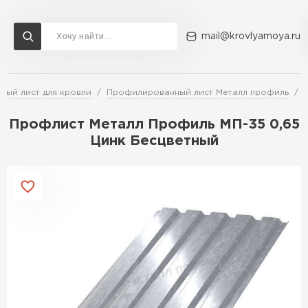
mail@krovlyamoya.ru
ый лист для кровли
Профилированный лист Металл профиль
Сервисы расчета
Доставка
Контакты
Профлист Металл Профиль МП-35 0,65
Расчет штакетника для забора
Цинк Бесцветный
Расчет водостока
Расчет софитов для кровли
Перейти в каталог
Расчет фальцевой кровли
Металлочерепица
Расчет кровли из профнастила
Расчет кровли из металлочерепицы
ПЕРЕЙТИ