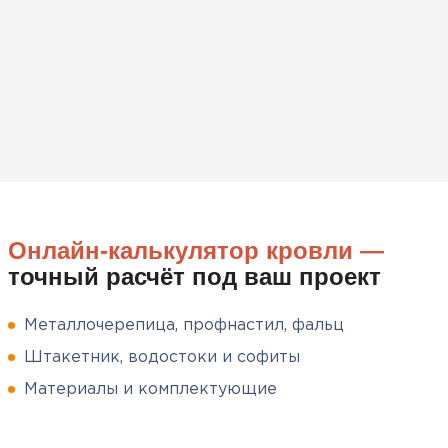
вскрытия!
Чистяков
Никита
27.12.2024
Взял утеплитель Технониколь.
Материал плотный, не
пропускает холод и легко
укладывается. Компания
Онлайн-калькулятор кровли —
помогла подобрать нужный
точный расчёт под ваш проект
объем и быстро организовала
доставку, что было очень
удобно.
Металлочерепица, профнастил, фальц
Штакетник, водостоки и софиты
Сергей
Пушинин
Материалы и комплектующие
09.01.2025
Софиты