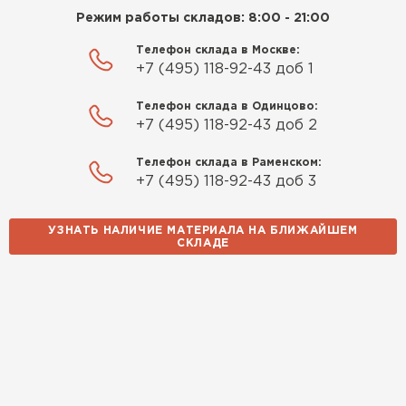
доставкой и грамотной
Режим работы складов: 8:00 - 21:00
консультацией. Нужен был
утеплитель для разных
Телефон склада в Москве:
+7 (495) 118-92-43 доб 1
помещений. Взял утеплитель
Knauf для гаража и балкона.
Телефон склада в Одинцово:
Качество отличное, материал
+7 (495) 118-92-43 доб 2
плотный и легко монтируется.
Спасибо Александру!
Телефон склада в Раменском:
+7 (495) 118-92-43 доб 3
Румянцев
Матвей
УЗНАТЬ НАЛИЧИЕ МАТЕРИАЛА НА БЛИЖАЙШЕМ
27.12.2024
СКЛАДЕ
Покупал рулонный утеплитель,
Водосточная система
но к работам приступил не
сразу, пачки лежали на улице и
ПЕРЕЙТИ
попали под дождь. Что могу
сказать. Спасибо за
качественный товар, ни одного
сырого утеплителя после