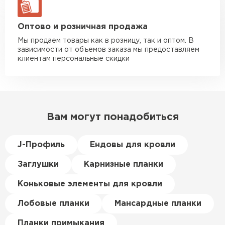
Иван
Широкая палитра оттенков.
Верещагин
Покрытие Цинк обеспечивает отличные
20.06.2024
ЗАКАЗАТЬ С ДОСТАВКОЙ
Оптово и розничная продажа
декоративные характеристики.
Мы продаем товары как в розницу, так и оптом. В
Делал тёплый пол, мне
Монтаж лёгкий, не требует крупных
зависимости от объемов заказа мы предоставляем
порекомендовали посмотреть
денежных затрат.
клиентам персональные скидки
в розничных магазинах.
Посчитал по ценам и
получилось, что пол слишком
дорогой и слишком тёплый.
Вам могут понадобиться
Решил проверить в интернете
и наткнулся на эту компанию.
Спросил, есть ли у них
J-Профиль
Ендовы для кровли
Пеноплекс. Ребята сказали, что
Заглушки
Карнизные планки
материал есть в наличии, а
цена была почти в полтора
Коньковые элементы для кровли
раза ниже, чем в обычных
Керамическая черепица
магазинах. Сделал заказ,
Лобовые планки
Мансардные планки
привезли на следующий день,
ПЕРЕЙТИ
Планки примыкания