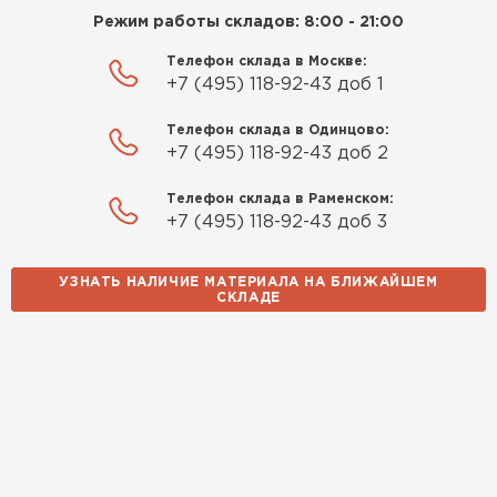
доставкой и грамотной
Режим работы складов: 8:00 - 21:00
консультацией. Нужен был
утеплитель для разных
Телефон склада в Москве:
+7 (495) 118-92-43 доб 1
помещений. Взял утеплитель
Knauf для гаража и балкона.
Телефон склада в Одинцово:
Качество отличное, материал
+7 (495) 118-92-43 доб 2
плотный и легко монтируется.
Спасибо Александру!
Телефон склада в Раменском:
+7 (495) 118-92-43 доб 3
Румянцев
Матвей
УЗНАТЬ НАЛИЧИЕ МАТЕРИАЛА НА БЛИЖАЙШЕМ
27.12.2024
СКЛАДЕ
Покупал рулонный утеплитель,
Водосточная система
но к работам приступил не
сразу, пачки лежали на улице и
ПЕРЕЙТИ
попали под дождь. Что могу
сказать. Спасибо за
качественный товар, ни одного
сырого утеплителя после