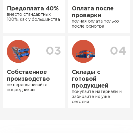
рассказали, что именно нужно
Предоплата 40%
Оплата после
для бани, без лишних
вместо стандартных
проверки
навязываний!
100%, как у большинства
полная оплата только
после осмотра
Богомолов
Макар
Ондулин
27.05.2024
03
04
ПЕРЕЙТИ
Недавно купил утеплитель
Инсулейшн для потолка в
сарае. Материал плотный,
Собственное
Склады с
лёгкий, укладывать просто,
производство
готовой
крошится минимально.
не переплачивайте
продукцией
посредникам
Доставили быстро,
покупайте материалы и
забирайте их уже
консультанты помогли с
сегодня
выбором и всё подробно
объяснили. С монтажом
справился сам!