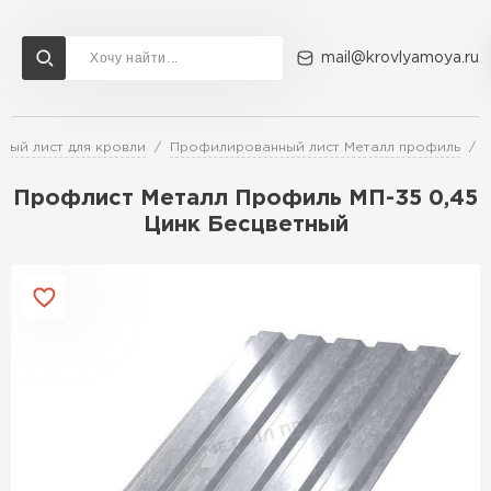
mail@krovlyamoya.ru
ый лист для кровли
Профилированный лист Металл профиль
Сервисы расчета
Доставка
Контакты
Профлист Металл Профиль МП-35 0,45
Расчет штакетника для забора
Цинк Бесцветный
Расчет водостока
Расчет софитов для кровли
Перейти в каталог
Расчет фальцевой кровли
Металлочерепица
Расчет кровли из профнастила
Расчет кровли из металлочерепицы
ПЕРЕЙТИ