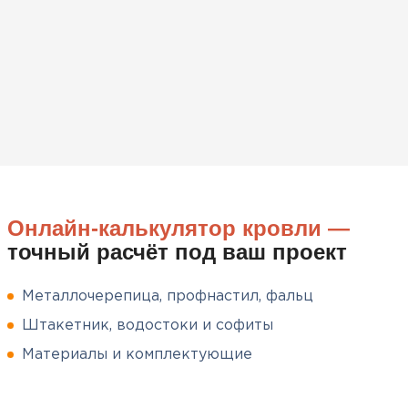
вскрытия!
Чистяков
Никита
27.12.2024
Взял утеплитель Технониколь.
Материал плотный, не
пропускает холод и легко
укладывается. Компания
Онлайн-калькулятор кровли —
помогла подобрать нужный
точный расчёт под ваш проект
объем и быстро организовала
доставку, что было очень
удобно.
Металлочерепица, профнастил, фальц
Штакетник, водостоки и софиты
Сергей
Пушинин
Материалы и комплектующие
09.01.2025
Софиты