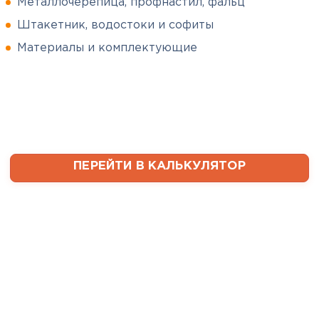
Металлочерепица, профнастил, фальц
Штакетник, водостоки и софиты
Сергей
Софиты
Пушинин
Материалы и комплектующие
09.01.2025
ПЕРЕЙТИ
В первый раз заказывал
утеплитель и не рассчитал
ваты оказалось значительно
меньше, чем нужно. Связался с
менеджером, объяснил, какой
ПЕРЕЙТИ В КАЛЬКУЛЯТОР
утеплитель требуется. Не
пришлось бегать по магазинам
и искать самому на каком
складе выкупать. Ребята
быстро собрали нужное
количество со своих складов и
оперативно организовали
доставку. Очень выручили!