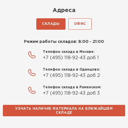
Киреев
Адреса
Иван
25.07.2024
СКЛАДЫ
ОФИС
Компания порадовала точной
доставкой и грамотной
Режим работы складов: 8:00 - 21:00
консультацией. Нужен был
утеплитель для разных
Телефон склада в Москве:
+7 (495) 118-92-43 доб 1
помещений. Взял утеплитель
Knauf для гаража и балкона.
Телефон склада в Одинцово:
Качество отличное, материал
+7 (495) 118-92-43 доб 2
плотный и легко монтируется.
Спасибо Александру!
Телефон склада в Раменском:
+7 (495) 118-92-43 доб 3
Румянцев
Матвей
УЗНАТЬ НАЛИЧИЕ МАТЕРИАЛА НА БЛИЖАЙШЕМ
27.12.2024
СКЛАДЕ
Водосточная система
Покупал рулонный утеплитель,