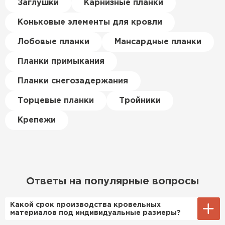
Керамическая черепица
Заглушки
Карнизные планки
материал есть в наличии, а
цена была почти в полтора
Коньковые элементы для кровли
ПЕРЕЙТИ
раза ниже, чем в обычных
магазинах. Сделал заказ,
Лобовые планки
Мансардные планки
привезли на следующий день,
Планки примыкания
и строители сразу начали
работать.
Планки снегозадержания
Новиков
Торцевые планки
Тройники
Артём
27.12.2024
Крепежи
Приобрёл утеплитель Isover
для утепления дачного домика.
Понравилось, что он мягкий, не
крошится и легко
Ответы на популярные вопросы
укладывается хоть я и не
профессионал, но справился
Какой срок производства кровельных
быстро. Ребята из компании
материалов под индивидуальные размеры?
порадовали, всё организовали