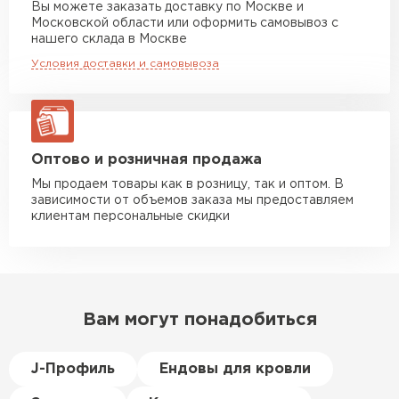
Вы можете заказать доставку по Москве и
повреждённые утеплители, а
Московской области или оформить самовывоз с
Манипулятор до 10 тн
от 13 000 руб
здесь таких проблем никогда
нашего склада в Москве
макс. длина груза 8 м
не было. Ещё один большой
Условия доставки и самовывоза
плюс оплата по факту.
Манипулятор до 20 тн
от 16 000 руб
макс. длина груза 13,5 м
Иван
Верещагин
20.06.2024
ЗАКАЗАТЬ С ДОСТАВКОЙ
Оптово и розничная продажа
Мы продаем товары как в розницу, так и оптом. В
Делал тёплый пол, мне
зависимости от объемов заказа мы предоставляем
порекомендовали посмотреть
клиентам персональные скидки
в розничных магазинах.
Посчитал по ценам и
получилось, что пол слишком
дорогой и слишком тёплый.
Вам могут понадобиться
Решил проверить в интернете
и наткнулся на эту компанию.
Спросил, есть ли у них
J-Профиль
Ендовы для кровли
Пеноплекс. Ребята сказали, что