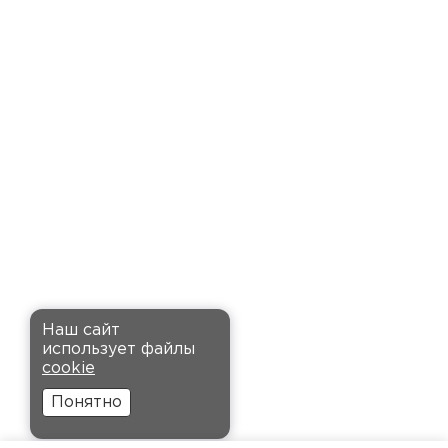
доставку точно в оговоренное
время. Материал прочный, не
деформируется и хорошо
сохраняет тепло. Взял
пеноплекс для утепления пола
на балконе. сразу стало
комфортнее, даже зимой
ходить можно без проблем.
Кононов
Александр
Комплектующие
12.11.2024
ПЕРЕЙТИ
Рекомендовали купить
Наш сайт
утеплитель Кнауф, в розницу
использует файлы
было значительно дороже.
cookie
Заказал оптом на весь дом, ещё
Понятно
и скидку получил. Компания
быстро оформила заказ и