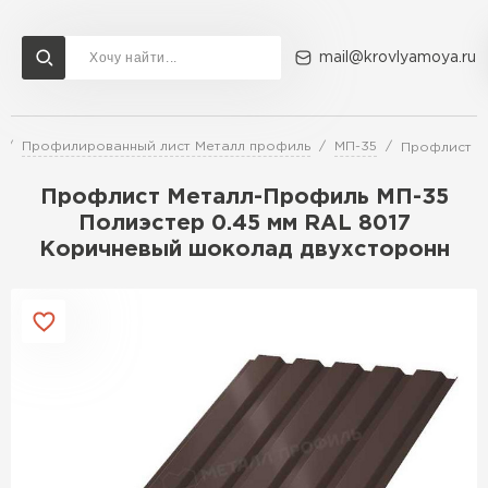
mail@krovlyamoya.ru
Профилированный лист Металл профиль
МП-35
Профлист М
Сервисы расчета
Доставка
Контакты
Профлист Металл-Профиль МП-35
Расчет штакетника для забора
Полиэстер 0.45 мм RAL 8017
Расчет водостока
Коричневый шоколад двухсторонн
Расчет софитов для кровли
Перейти в каталог
Расчет фальцевой кровли
Металлочерепица
Расчет кровли из профнастила
Расчет кровли из металлочерепицы
ПЕРЕЙТИ