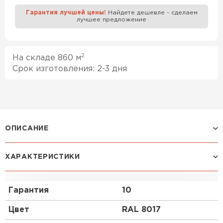
Гарантия лучшей цены!
Найдете дешевле - сделаем
лучшее предложение
Профилированный лист
ПЕРЕЙТИ
2
На складе 860 м
Срок изготовления: 2-3 дня
ОПИСАНИЕ
ХАРАКТЕРИСТИКИ
Профиль МП-35:
Профилированный лист МП-35 в равной степени
Гарантия
10
подходит как для обшивки стен, заборов, так и
для крыши, скатной и плоской. Профнастил этой
Цвет
RAL 8017
марки отличается полезной шириной 1035 мм.
Упростить монтаж кровли поможет заказ листов