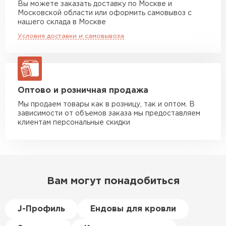
Вы можете заказать доставку по Москве и
повреждённые утеплители, а
вышедшие из строя сегменты заменить на
Московской области или оформить самовывоз с
Манипулятор до 10 тн
от 13 000 руб
здесь таких проблем никогда
нашего склада в Москве
новые металлические листы.
макс. длина груза 8 м
не было. Ещё один большой
Условия доставки и самовывоза
Долговечность — срок службы может
плюс оплата по факту.
Манипулятор до 20 тн
от 16 000 руб
составлять 50 лет*.
макс. длина груза 13,5 м
Иван
Верещагин
20.06.2024
ЗАКАЗАТЬ С ДОСТАВКОЙ
Оптово и розничная продажа
Мы продаем товары как в розницу, так и оптом. В
Делал тёплый пол, мне
зависимости от объемов заказа мы предоставляем
порекомендовали посмотреть
клиентам персональные скидки
в розничных магазинах.
Посчитал по ценам и
получилось, что пол слишком
дорогой и слишком тёплый.
Вам могут понадобиться
Решил проверить в интернете
и наткнулся на эту компанию.
Спросил, есть ли у них
J-Профиль
Ендовы для кровли
Пеноплекс. Ребята сказали, что