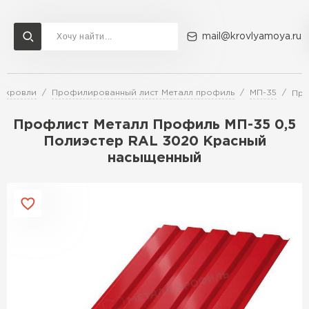
mail@krovlyamoya.ru
я кровли
Профилированный лист Металл профиль
МП-35
Про
Сервисы расчета
Доставка
Контакты
Профлист Металл Профиль МП-35 0,5
Расчет штакетника для забора
Полиэстер RAL 3020 Красный
Расчет водостока
насыщенный
Расчет софитов для кровли
Перейти в каталог
Расчет фальцевой кровли
Металлочерепица
Расчет кровли из профнастила
Расчет кровли из металлочерепицы
ПЕРЕЙТИ