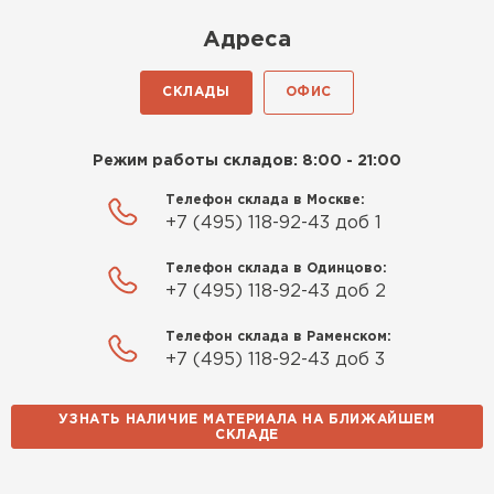
Киреев
Адреса
Иван
25.07.2024
СКЛАДЫ
ОФИС
Компания порадовала точной
доставкой и грамотной
Режим работы складов: 8:00 - 21:00
консультацией. Нужен был
утеплитель для разных
Телефон склада в Москве:
+7 (495) 118-92-43 доб 1
помещений. Взял утеплитель
Knauf для гаража и балкона.
Телефон склада в Одинцово:
Качество отличное, материал
+7 (495) 118-92-43 доб 2
плотный и легко монтируется.
Спасибо Александру!
Телефон склада в Раменском:
+7 (495) 118-92-43 доб 3
Румянцев
Матвей
УЗНАТЬ НАЛИЧИЕ МАТЕРИАЛА НА БЛИЖАЙШЕМ
27.12.2024
СКЛАДЕ
Водосточная система
Покупал рулонный утеплитель,