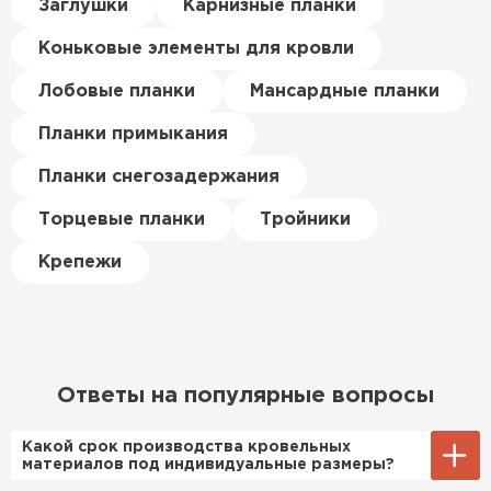
Керамическая черепица
Заглушки
Карнизные планки
материал есть в наличии, а
цена была почти в полтора
Коньковые элементы для кровли
ПЕРЕЙТИ
раза ниже, чем в обычных
магазинах. Сделал заказ,
Лобовые планки
Мансардные планки
привезли на следующий день,
Планки примыкания
и строители сразу начали
работать.
Планки снегозадержания
Новиков
Торцевые планки
Тройники
Артём
27.12.2024
Крепежи
Приобрёл утеплитель Isover
для утепления дачного домика.
Понравилось, что он мягкий, не
крошится и легко
Ответы на популярные вопросы
укладывается хоть я и не
профессионал, но справился
Какой срок производства кровельных
быстро. Ребята из компании
материалов под индивидуальные размеры?
порадовали, всё организовали