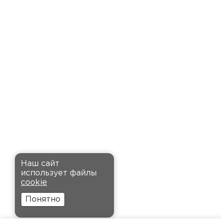
доставку точно в оговоренное
время. Материал прочный, не
деформируется и хорошо
сохраняет тепло. Взял
пеноплекс для утепления пола
на балконе. сразу стало
комфортнее, даже зимой
ходить можно без проблем.
Кононов
Александр
Комплектующие
12.11.2024
ПЕРЕЙТИ
Рекомендовали купить
Наш сайт
утеплитель Кнауф, в розницу
использует файлы
было значительно дороже.
cookie
Заказал оптом на весь дом, ещё
Понятно
и скидку получил. Компания
быстро оформила заказ и