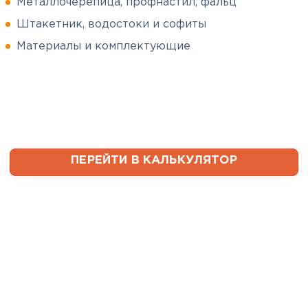
Металлочерепица, профнастил, фальц
Штакетник, водостоки и софиты
Сергей
Софиты
Пушинин
Материалы и комплектующие
09.01.2025
ПЕРЕЙТИ
В первый раз заказывал
утеплитель и не рассчитал
ваты оказалось значительно
меньше, чем нужно. Связался с
менеджером, объяснил, какой
ПЕРЕЙТИ В КАЛЬКУЛЯТОР
утеплитель требуется. Не
пришлось бегать по магазинам
и искать самому на каком
складе выкупать. Ребята
быстро собрали нужное
количество со своих складов и
оперативно организовали
доставку. Очень выручили!