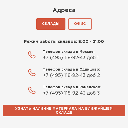
Киреев
Адреса
Иван
25.07.2024
СКЛАДЫ
ОФИС
Компания порадовала точной
доставкой и грамотной
Режим работы складов: 8:00 - 21:00
консультацией. Нужен был
утеплитель для разных
Телефон склада в Москве:
+7 (495) 118-92-43 доб 1
помещений. Взял утеплитель
Knauf для гаража и балкона.
Телефон склада в Одинцово:
Качество отличное, материал
+7 (495) 118-92-43 доб 2
плотный и легко монтируется.
Спасибо Александру!
Телефон склада в Раменском:
+7 (495) 118-92-43 доб 3
Румянцев
Матвей
УЗНАТЬ НАЛИЧИЕ МАТЕРИАЛА НА БЛИЖАЙШЕМ
27.12.2024
СКЛАДЕ
Водосточная система
Покупал рулонный утеплитель,