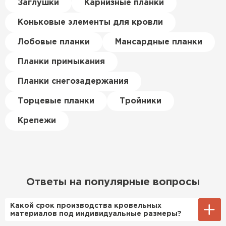
Керамическая черепица
Заглушки
Карнизные планки
материал есть в наличии, а
цена была почти в полтора
Коньковые элементы для кровли
ПЕРЕЙТИ
раза ниже, чем в обычных
магазинах. Сделал заказ,
Лобовые планки
Мансардные планки
привезли на следующий день,
Планки примыкания
и строители сразу начали
работать.
Планки снегозадержания
Новиков
Торцевые планки
Тройники
Артём
27.12.2024
Крепежи
Приобрёл утеплитель Isover
для утепления дачного домика.
Понравилось, что он мягкий, не
крошится и легко
Ответы на популярные вопросы
укладывается хоть я и не
профессионал, но справился
Какой срок производства кровельных
быстро. Ребята из компании
материалов под индивидуальные размеры?
порадовали, всё организовали