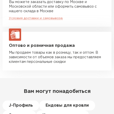
Вы можете заказать доставку по Москве и
повреждённые утеплители, а
Московской области или оформить самовывоз с
Манипулятор до 10 тн
от 13 000 руб
здесь таких проблем никогда
нашего склада в Москве
макс. длина груза 8 м
не было. Ещё один большой
Условия доставки и самовывоза
плюс оплата по факту.
Манипулятор до 20 тн
от 16 000 руб
макс. длина груза 13,5 м
Иван
Верещагин
20.06.2024
ЗАКАЗАТЬ С ДОСТАВКОЙ
Оптово и розничная продажа
Мы продаем товары как в розницу, так и оптом. В
Делал тёплый пол, мне
зависимости от объемов заказа мы предоставляем
порекомендовали посмотреть
клиентам персональные скидки
в розничных магазинах.
Посчитал по ценам и
получилось, что пол слишком
дорогой и слишком тёплый.
Вам могут понадобиться
Решил проверить в интернете
и наткнулся на эту компанию.
Спросил, есть ли у них
J-Профиль
Ендовы для кровли
Пеноплекс. Ребята сказали, что