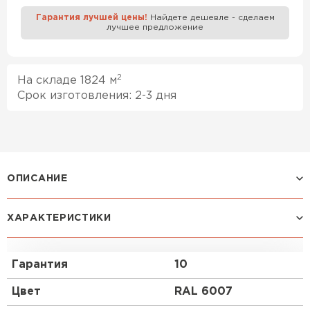
Гарантия лучшей цены!
Найдете дешевле - сделаем
лучшее предложение
Профилированный лист
ПЕРЕЙТИ
2
На складе 1824 м
Срок изготовления: 2-3 дня
ОПИСАНИЕ
Профилированный лист С-21x1000-B (VikingMP-01-
6007-0,45) часто используется в Архангельске
ХАРАКТЕРИСТИКИ
для монтажа забора. Изначально он представляет
собой металлический оцинкованный лист с
покрытием. Толщина металла с оцинковкой и
Гарантия
10
полимерным покрытием — 0.45 мм. После проката
на специальном оборудовании сталь принимает
Цвет
RAL 6007
волнообразный вид. Жёсткость