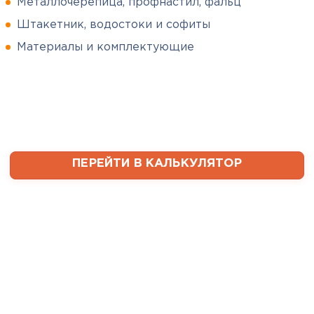
Металлочерепица, профнастил, фальц
Штакетник, водостоки и софиты
Сергей
Софиты
Пушинин
Материалы и комплектующие
09.01.2025
ПЕРЕЙТИ
В первый раз заказывал
утеплитель и не рассчитал
ваты оказалось значительно
меньше, чем нужно. Связался с
менеджером, объяснил, какой
ПЕРЕЙТИ В КАЛЬКУЛЯТОР
утеплитель требуется. Не
пришлось бегать по магазинам
и искать самому на каком
складе выкупать. Ребята
быстро собрали нужное
количество со своих складов и
оперативно организовали
доставку. Очень выручили!