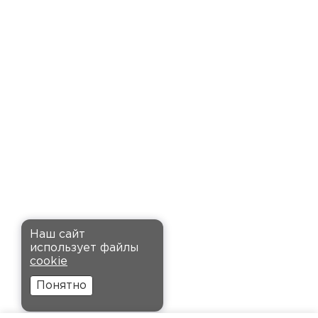
доставку точно в оговоренное
время. Материал прочный, не
деформируется и хорошо
сохраняет тепло. Взял
пеноплекс для утепления пола
на балконе. сразу стало
комфортнее, даже зимой
ходить можно без проблем.
Кононов
Александр
Комплектующие
12.11.2024
ПЕРЕЙТИ
Рекомендовали купить
Наш сайт
утеплитель Кнауф, в розницу
использует файлы
было значительно дороже.
cookie
Заказал оптом на весь дом, ещё
Понятно
и скидку получил. Компания
быстро оформила заказ и