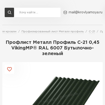
mail@krovlyamoya.ru
для кровли
Профилированный лист Металл профиль
С-21
Пр
Сервисы расчета
Доставка
Контакты
Профлист Металл Профиль С-21 0,45
Расчет штакетника для забора
VikingMP® RAL 6007 Бутылочно-
Расчет водостока
зеленый
Расчет софитов для кровли
Перейти в каталог
Расчет фальцевой кровли
Металлочерепица
Расчет кровли из профнастила
Расчет кровли из металлочерепицы
ПЕРЕЙТИ