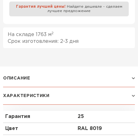
Гарантия лучшей цены!
Найдете дешевле - сделаем
лучшее предложение
Профилированный лист
ПЕРЕЙТИ
2
На складе 1763 м
Срок изготовления: 2-3 дня
ОПИСАНИЕ
ХАРАКТЕРИСТИКИ
Покрытие VikingMP® E:
Стойкий трёхслойный композит, одно из самых
Гарантия
25
толстых и долговечных матовых покрытий на
рынке. За счёт полиуретана в своём составе
Цвет
RAL 8019
VikingMP
®
E отлично противостоит механическим
повреждениям и царапинам. Данная