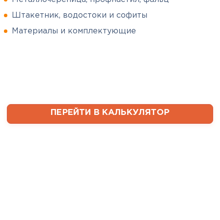
Штакетник, водостоки и софиты
Сергей
Софиты
Пушинин
Материалы и комплектующие
09.01.2025
ПЕРЕЙТИ
В первый раз заказывал
утеплитель и не рассчитал
ваты оказалось значительно
меньше, чем нужно. Связался с
менеджером, объяснил, какой
ПЕРЕЙТИ В КАЛЬКУЛЯТОР
утеплитель требуется. Не
пришлось бегать по магазинам
и искать самому на каком
складе выкупать. Ребята
быстро собрали нужное
количество со своих складов и
оперативно организовали
доставку. Очень выручили!