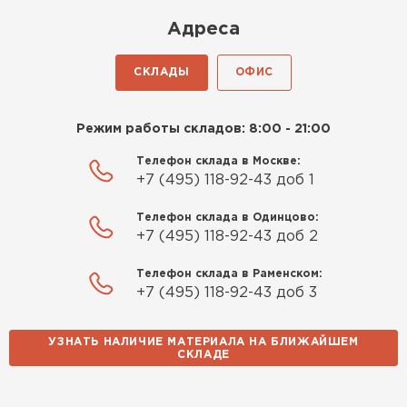
Киреев
Адреса
Иван
25.07.2024
СКЛАДЫ
ОФИС
Компания порадовала точной
доставкой и грамотной
Режим работы складов: 8:00 - 21:00
консультацией. Нужен был
утеплитель для разных
Телефон склада в Москве:
+7 (495) 118-92-43 доб 1
помещений. Взял утеплитель
Knauf для гаража и балкона.
Телефон склада в Одинцово:
Качество отличное, материал
+7 (495) 118-92-43 доб 2
плотный и легко монтируется.
Спасибо Александру!
Телефон склада в Раменском:
+7 (495) 118-92-43 доб 3
Румянцев
Матвей
УЗНАТЬ НАЛИЧИЕ МАТЕРИАЛА НА БЛИЖАЙШЕМ
27.12.2024
СКЛАДЕ
Водосточная система
Покупал рулонный утеплитель,
ПЕРЕЙТИ