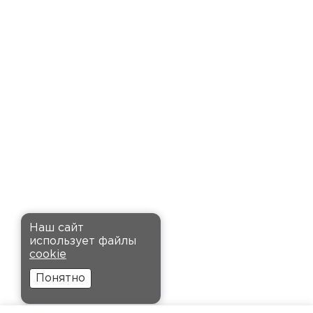
доставку точно в оговоренное
время. Материал прочный, не
деформируется и хорошо
сохраняет тепло. Взял
пеноплекс для утепления пола
на балконе. сразу стало
комфортнее, даже зимой
ходить можно без проблем.
Кононов
Александр
Комплектующие
12.11.2024
ПЕРЕЙТИ
Рекомендовали купить
Наш сайт
утеплитель Кнауф, в розницу
использует файлы
было значительно дороже.
cookie
Заказал оптом на весь дом, ещё
Понятно
и скидку получил. Компания
быстро оформила заказ и