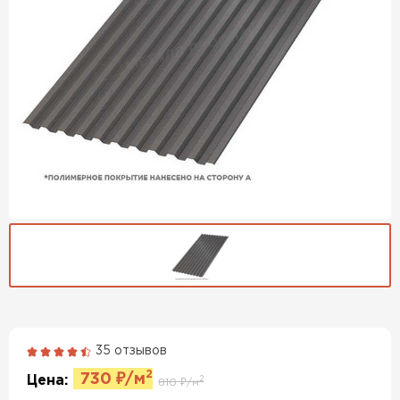
35 отзывов
Гибкая черепица
2
730
₽/м
Цена:
2
810
₽/м
ПЕРЕЙТИ