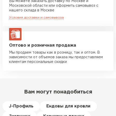
Вы можете заказать доставку по Москве и
повреждённые утеплители, а
Московской области или оформить самовывоз с
Манипулятор до 10 тн
от 13 000 руб
здесь таких проблем никогда
нашего склада в Москве
макс. длина груза 8 м
не было. Ещё один большой
Условия доставки и самовывоза
плюс оплата по факту.
Манипулятор до 20 тн
от 16 000 руб
макс. длина груза 13,5 м
Иван
Верещагин
20.06.2024
ЗАКАЗАТЬ С ДОСТАВКОЙ
Оптово и розничная продажа
Мы продаем товары как в розницу, так и оптом. В
Делал тёплый пол, мне
зависимости от объемов заказа мы предоставляем
порекомендовали посмотреть
клиентам персональные скидки
в розничных магазинах.
Посчитал по ценам и
получилось, что пол слишком
дорогой и слишком тёплый.
Вам могут понадобиться
Решил проверить в интернете
и наткнулся на эту компанию.
Спросил, есть ли у них
J-Профиль
Ендовы для кровли
Пеноплекс. Ребята сказали, что