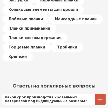
Заглушки
Карнизные планки
Керамическая черепица
материал есть в наличии, а
цена была почти в полтора
Коньковые элементы для кровли
ПЕРЕЙТИ
раза ниже, чем в обычных
магазинах. Сделал заказ,
Лобовые планки
Мансардные планки
привезли на следующий день,
Планки примыкания
и строители сразу начали
работать.
Планки снегозадержания
Новиков
Торцевые планки
Тройники
Артём
27.12.2024
Крепежи
Приобрёл утеплитель Isover
для утепления дачного домика.
Понравилось, что он мягкий, не
крошится и легко
Ответы на популярные вопросы
укладывается хоть я и не
профессионал, но справился
Какой срок производства кровельных
быстро. Ребята из компании
материалов под индивидуальные размеры?
порадовали, всё организовали