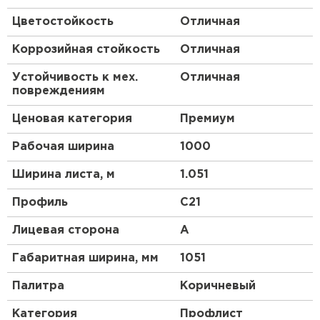
Не выцветает, несмотря на воздействие
Цветостойкость
Отличная
агрессивных факторов, например,
ультрафиолета.
Коррозийная стойкость
Отличная
Допустимо использовать в различных
климатических условиях.
Устойчивость к мех.
Отличная
повреждениям
Благодаря декоративно-защитному слою
VikingMP® E профнастил отличается
Ценовая категория
Премиум
впечатляющими эстетическими
Рабочая ширина
1000
характеристиками.
Монтаж простой, не требует крупных
Ширина листа, м
1.051
Рулонная кровля
денежных вложений.
Широкий выбор цветовых решений.
Профиль
C21
ПЕРЕЙТИ
Профлист — материал с долгим сроком
Лицевая сторона
A
эксплуатации.
Габаритная ширина, мм
1051
Палитра
Коричневый
Категория
Профлист