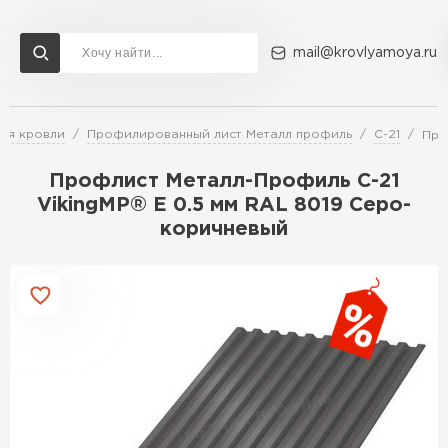
mail@krovlyamoya.ru
ля кровли
Профилированный лист Металл профиль
С-21
Про
Сервисы расчета
Доставка
Контакты
Профлист Металл-Профиль С-21
Расчет штакетника для забора
VikingMP® E 0.5 мм RAL 8019 Серо-
Расчет водостока
коричневый
Расчет софитов для кровли
Перейти в каталог
Расчет фальцевой кровли
Металлочерепица
Расчет кровли из профнастила
Расчет кровли из металлочерепицы
ПЕРЕЙТИ