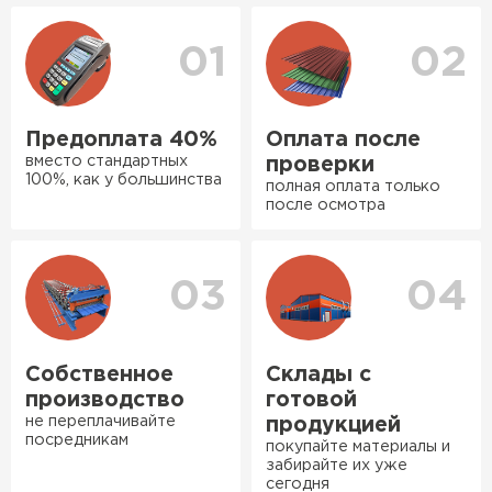
уточнения деталей и расчета доставки. Также
оперативно, всё целое, ни
вы можете ознакомиться
с единым тарифом
одной повреждённой упаковки.
доставки
. Возможны персональные скидки.
01
02
Подсказали по
характеристикам, всё честно
рассказали, что именно нужно
Предоплата 40%
Оплата после
для бани, без лишних
вместо стандартных
проверки
навязываний!
100%, как у большинства
полная оплата только
после осмотра
Ондулин
Богомолов
Макар
ПЕРЕЙТИ
27.05.2024
03
04
Недавно купил утеплитель
Инсулейшн для потолка в
сарае. Материал плотный,
Собственное
Склады с
лёгкий, укладывать просто,
производство
готовой
крошится минимально.
не переплачивайте
продукцией
посредникам
Доставили быстро,
покупайте материалы и
забирайте их уже
консультанты помогли с
сегодня