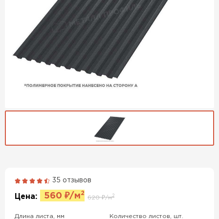
35 отзывов
Гибкая черепица
2
560
₽/м
Цена:
2
620
₽/м
ПЕРЕЙТИ
Длина листа, мм
Количество листов, шт.