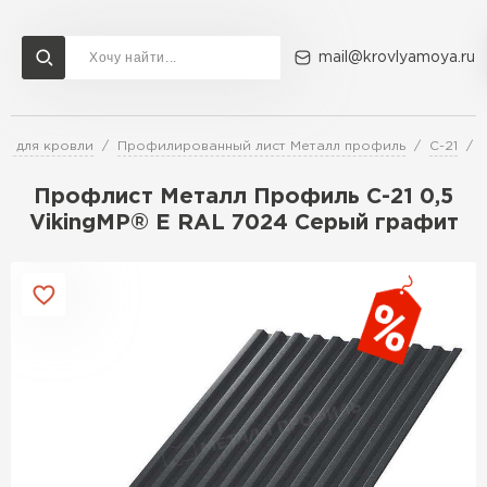
mail@krovlyamoya.ru
т для кровли
Профилированный лист Металл профиль
С-21
Сервисы расчета
Доставка
Контакты
Профлист Металл Профиль С-21 0,5
Расчет штакетника для забора
VikingMP® E RAL 7024 Серый графит
Расчет водостока
Расчет софитов для кровли
Перейти в каталог
Расчет фальцевой кровли
Металлочерепица
Расчет кровли из профнастила
Расчет кровли из металлочерепицы
ПЕРЕЙТИ