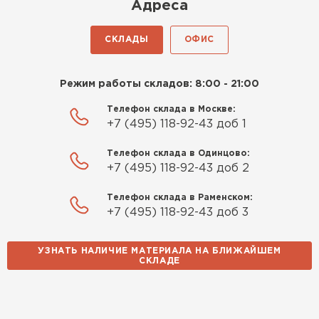
Адреса
Иван
25.07.2024
СКЛАДЫ
ОФИС
Компания порадовала точной
доставкой и грамотной
Режим работы складов: 8:00 - 21:00
консультацией. Нужен был
утеплитель для разных
Телефон склада в Москве:
+7 (495) 118-92-43 доб 1
помещений. Взял утеплитель
Knauf для гаража и балкона.
Телефон склада в Одинцово:
Качество отличное, материал
+7 (495) 118-92-43 доб 2
плотный и легко монтируется.
Спасибо Александру!
Телефон склада в Раменском:
+7 (495) 118-92-43 доб 3
Румянцев
Матвей
УЗНАТЬ НАЛИЧИЕ МАТЕРИАЛА НА БЛИЖАЙШЕМ
27.12.2024
СКЛАДЕ
Водосточная система
Покупал рулонный утеплитель,
но к работам приступил не
ПЕРЕЙТИ