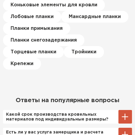
цена была почти в полтора
Коньковые элементы для кровли
раза ниже, чем в обычных
ПЕРЕЙТИ
магазинах. Сделал заказ,
Лобовые планки
Мансардные планки
привезли на следующий день,
Планки примыкания
и строители сразу начали
работать.
Планки снегозадержания
Новиков
Торцевые планки
Тройники
Артём
27.12.2024
Крепежи
Приобрёл утеплитель Isover
для утепления дачного домика.
Понравилось, что он мягкий, не
крошится и легко
Ответы на популярные вопросы
укладывается хоть я и не
профессионал, но справился
Какой срок производства кровельных
быстро. Ребята из компании
материалов под индивидуальные размеры?
порадовали, всё организовали
Примерный срок производства
Есть ли у вас услуга замерщика и расчета
оперативно, доставили