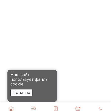
время. Материал прочный, не
деформируется и хорошо
сохраняет тепло. Взял
пеноплекс для утепления пола
на балконе. сразу стало
комфортнее, даже зимой
ходить можно без проблем.
Кононов
Александр
Комплектующие
12.11.2024
ПЕРЕЙТИ
Рекомендовали купить
Наш сайт
утеплитель Кнауф, в розницу
использует файлы
было значительно дороже.
cookie
Заказал оптом на весь дом, ещё
Понятно
и скидку получил. Компания
быстро оформила заказ и
доставила вовремя, всё