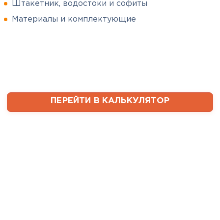
Штакетник, водостоки и софиты
Сергей
Софиты
Пушинин
Материалы и комплектующие
09.01.2025
ПЕРЕЙТИ
В первый раз заказывал
утеплитель и не рассчитал
ваты оказалось значительно
меньше, чем нужно. Связался с
менеджером, объяснил, какой
ПЕРЕЙТИ В КАЛЬКУЛЯТОР
утеплитель требуется. Не
пришлось бегать по магазинам
и искать самому на каком
складе выкупать. Ребята
быстро собрали нужное
количество со своих складов и
оперативно организовали
доставку. Очень выручили!
Семин