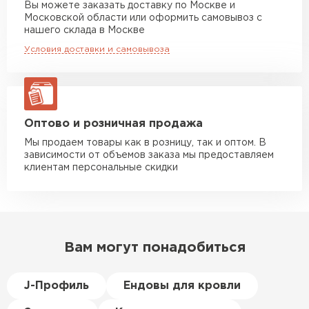
Вы можете заказать доставку по Москве и
повреждённые утеплители, а
Московской области или оформить самовывоз с
Манипулятор до 10 тн
от 13 000 руб
здесь таких проблем никогда
нашего склада в Москве
макс. длина груза 8 м
не было. Ещё один большой
Условия доставки и самовывоза
плюс оплата по факту.
Манипулятор до 20 тн
от 16 000 руб
макс. длина груза 13,5 м
Иван
Верещагин
20.06.2024
ЗАКАЗАТЬ С ДОСТАВКОЙ
Оптово и розничная продажа
Мы продаем товары как в розницу, так и оптом. В
Делал тёплый пол, мне
зависимости от объемов заказа мы предоставляем
порекомендовали посмотреть
клиентам персональные скидки
в розничных магазинах.
Посчитал по ценам и
получилось, что пол слишком
дорогой и слишком тёплый.
Вам могут понадобиться
Решил проверить в интернете
и наткнулся на эту компанию.
Спросил, есть ли у них
J-Профиль
Ендовы для кровли
Пеноплекс. Ребята сказали, что