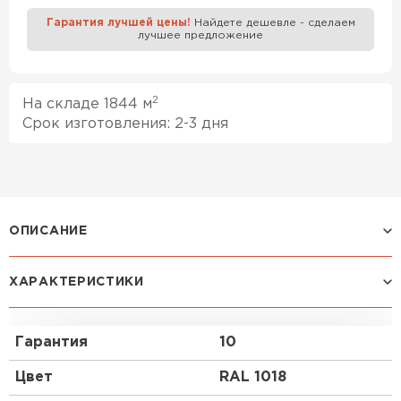
Гарантия лучшей цены!
Найдете дешевле - сделаем
лучшее предложение
Профилированный лист
ПЕРЕЙТИ
2
На складе 1844 м
Срок изготовления: 2-3 дня
ОПИСАНИЕ
ХАРАКТЕРИСТИКИ
Покрытие NormanMP:
Среди профессионалов строительной отрасли
Гарантия
10
покрытие зарекомендовало себя как
универсальный и надёжный материал с
Цвет
RAL 1018
адекватным сочетанием цены и качества. Его
основной ингредиент — эластичная полиэфирная