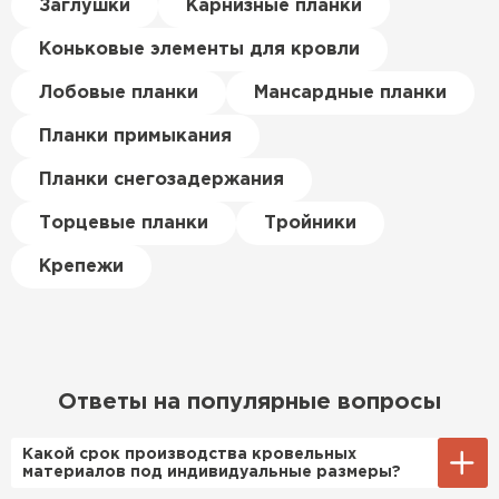
Керамическая черепица
Заглушки
Карнизные планки
материал есть в наличии, а
цена была почти в полтора
Коньковые элементы для кровли
ПЕРЕЙТИ
раза ниже, чем в обычных
магазинах. Сделал заказ,
Лобовые планки
Мансардные планки
привезли на следующий день,
Планки примыкания
и строители сразу начали
работать.
Планки снегозадержания
Новиков
Торцевые планки
Тройники
Артём
27.12.2024
Крепежи
Приобрёл утеплитель Isover
для утепления дачного домика.
Понравилось, что он мягкий, не
крошится и легко
Ответы на популярные вопросы
укладывается хоть я и не
профессионал, но справился
Какой срок производства кровельных
быстро. Ребята из компании
материалов под индивидуальные размеры?
порадовали, всё организовали