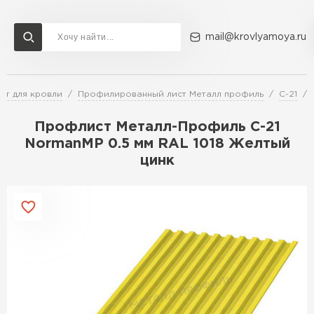
mail@krovlyamoya.ru
т для кровли
Профилированный лист Металл профиль
С-21
Сервисы расчета
Доставка
Контакты
Профлист Металл-Профиль С-21
Расчет штакетника для забора
NormanMP 0.5 мм RAL 1018 Желтый
Расчет водостока
цинк
Расчет софитов для кровли
Перейти в каталог
Расчет фальцевой кровли
Металлочерепица
Расчет кровли из профнастила
Расчет кровли из металлочерепицы
ПЕРЕЙТИ