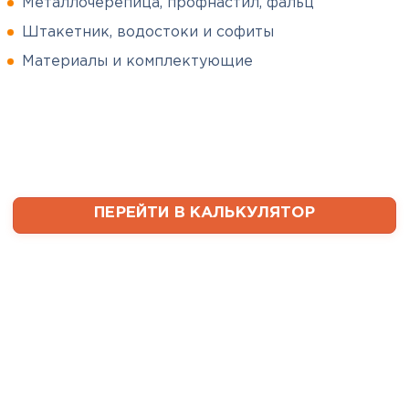
Металлочерепица, профнастил, фальц
Штакетник, водостоки и софиты
Сергей
Софиты
Пушинин
Материалы и комплектующие
09.01.2025
ПЕРЕЙТИ
В первый раз заказывал
утеплитель и не рассчитал
ваты оказалось значительно
меньше, чем нужно. Связался с
менеджером, объяснил, какой
ПЕРЕЙТИ В КАЛЬКУЛЯТОР
утеплитель требуется. Не
пришлось бегать по магазинам
и искать самому на каком
складе выкупать. Ребята
быстро собрали нужное
количество со своих складов и
оперативно организовали
доставку. Очень выручили!