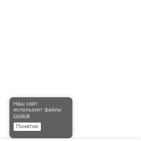
доставку точно в оговоренное
время. Материал прочный, не
деформируется и хорошо
сохраняет тепло. Взял
пеноплекс для утепления пола
на балконе. сразу стало
комфортнее, даже зимой
ходить можно без проблем.
Кононов
Александр
Комплектующие
12.11.2024
ПЕРЕЙТИ
Рекомендовали купить
Наш сайт
утеплитель Кнауф, в розницу
использует файлы
было значительно дороже.
cookie
Заказал оптом на весь дом, ещё
Понятно
и скидку получил. Компания
быстро оформила заказ и