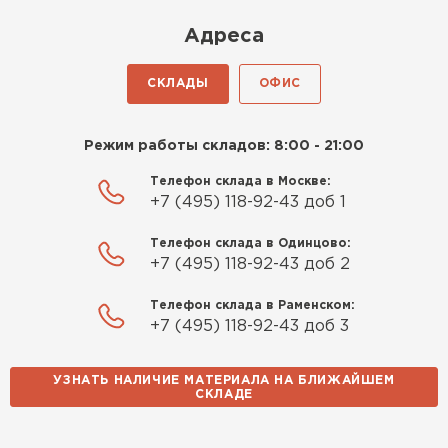
Киреев
Адреса
Иван
25.07.2024
СКЛАДЫ
ОФИС
Компания порадовала точной
доставкой и грамотной
Режим работы складов: 8:00 - 21:00
консультацией. Нужен был
утеплитель для разных
Телефон склада в Москве:
+7 (495) 118-92-43 доб 1
помещений. Взял утеплитель
Knauf для гаража и балкона.
Телефон склада в Одинцово:
Качество отличное, материал
+7 (495) 118-92-43 доб 2
плотный и легко монтируется.
Спасибо Александру!
Телефон склада в Раменском:
+7 (495) 118-92-43 доб 3
Румянцев
Матвей
УЗНАТЬ НАЛИЧИЕ МАТЕРИАЛА НА БЛИЖАЙШЕМ
27.12.2024
СКЛАДЕ
Водосточная система
Покупал рулонный утеплитель,