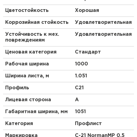
Доступный и простой в эксплуатации
Цветостойкость
Хорошая
материал.
Наиболее универсальный строительный
Коррозийная стойкость
Удовлетворительная
материал.
Жёсткость и несущую способность
Устойчивость к мех.
Удовлетворительная
повреждениям
профлиста можно обеспечить, выбрав ту или
иную форму профиля.
Ценовая категория
Стандарт
Легко ремонтировать: небольшие царапины
Рабочая ширина
1000
можно обработать ремонтной эмалью, а
вышедшие из строя сегменты заменить на
Ширина листа, м
1.051
Рулонная кровля
новые металлические листы.
Продолжительный срок эксплуатации — до 50
Профиль
C21
ПЕРЕЙТИ
лет*.
Лицевая сторона
A
Габаритная ширина, мм
1051
Категория
Профлист
Маркировка
С-21 NormanMP 0.5