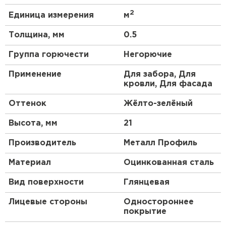
внимание на рельеф: чем он выразительнее, тем
2
Единица измерения
м
прочнее материал.
Толщина, мм
0.5
Профиль С-21:
Группа горючести
Негорючие
Штакетник
Применение
Для забора, Для
кровли, Для фасада
ПЕРЕЙТИ
Покрытие NormanMP:
Оттенок
Жёлто-зелёный
Высота, мм
21
Если вы желаете обеспечить забору долговечную
защиту, приобретайте профилированный лист
Производитель
Металл Профиль
NormanMP
®
. Это покрытие уверенно оберегает
стальную основу от выгорания и ржавчины.
Материал
Оцинкованная сталь
Технические характеристики NormanMP
®
следующие: толщина оцинкованной стальной
Вид поверхности
Глянцевая
основы с полимерным покрытием — 0.5 мм.
NormanMP
®
соответствует строгим требованиям
Лицевые стороны
Одностороннее
качества и безопасности: наши сотрудники
покрытие
тщательно контролируют каждый этап
изготовления. Термостойкое и не прихотливое к