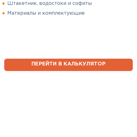
Штакетник, водостоки и софиты
Сергей
Софиты
Пушинин
Материалы и комплектующие
09.01.2025
ПЕРЕЙТИ
В первый раз заказывал
утеплитель и не рассчитал
ваты оказалось значительно
меньше, чем нужно. Связался с
менеджером, объяснил, какой
ПЕРЕЙТИ В КАЛЬКУЛЯТОР
утеплитель требуется. Не
пришлось бегать по магазинам
и искать самому на каком
складе выкупать. Ребята
быстро собрали нужное
количество со своих складов и
оперативно организовали
доставку. Очень выручили!
Семин