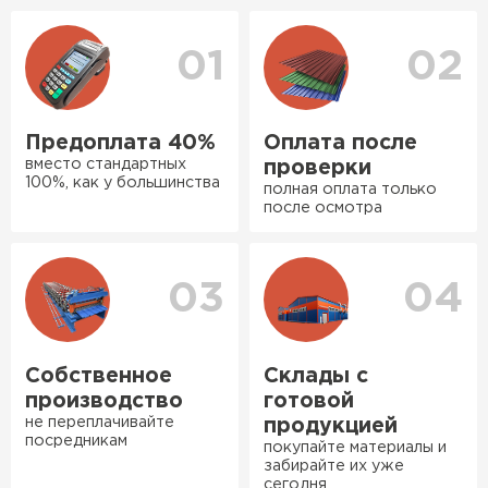
уточнения деталей и расчета доставки. Также
оперативно, всё целое, ни
вы можете ознакомиться
с единым тарифом
одной повреждённой упаковки.
доставки
. Возможны персональные скидки.
01
02
Подсказали по
характеристикам, всё честно
рассказали, что именно нужно
Предоплата 40%
Оплата после
для бани, без лишних
вместо стандартных
проверки
навязываний!
100%, как у большинства
полная оплата только
Ондулин
после осмотра
Богомолов
Макар
ПЕРЕЙТИ
27.05.2024
03
04
Недавно купил утеплитель
Инсулейшн для потолка в
сарае. Материал плотный,
Собственное
Склады с
лёгкий, укладывать просто,
производство
готовой
крошится минимально.
не переплачивайте
продукцией
посредникам
Доставили быстро,
покупайте материалы и
забирайте их уже
консультанты помогли с
сегодня