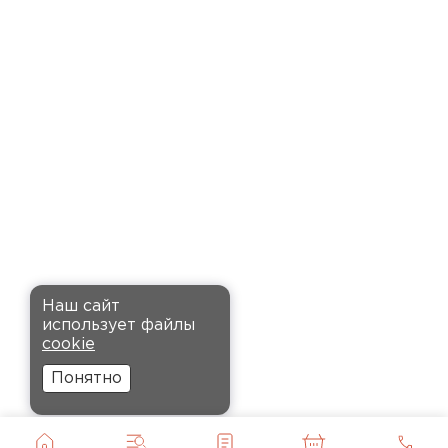
время. Материал прочный, не
деформируется и хорошо
сохраняет тепло. Взял
пеноплекс для утепления пола
на балконе. сразу стало
комфортнее, даже зимой
ходить можно без проблем.
Кононов
Александр
Комплектующие
12.11.2024
ПЕРЕЙТИ
Рекомендовали купить
Наш сайт
утеплитель Кнауф, в розницу
использует файлы
было значительно дороже.
cookie
Заказал оптом на весь дом, ещё
Понятно
и скидку получил. Компания
быстро оформила заказ и
доставила вовремя, всё