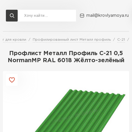
mail@krovlyamoya.ru
т для кровли
Профилированный лист Металл профиль
С-21
Сервисы расчета
Доставка
Контакты
Профлист Металл Профиль С-21 0,5
Расчет штакетника для забора
NormanMP RAL 6018 Жёлто-зелёный
Расчет водостока
Расчет софитов для кровли
Перейти в каталог
Расчет фальцевой кровли
Металлочерепица
Расчет кровли из профнастила
Расчет кровли из металлочерепицы
ПЕРЕЙТИ