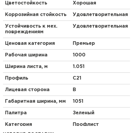
климатическим условиям покрытие отличается
Цветостойкость
Хорошая
средней устойчивостью к физическим
воздействиям. Обратите внимание: допустимая
Коррозийная стойкость
Удовлетворительная
температура эксплуатации — не выше +100
градусов. Позаботьтесь о защите забора от
Устойчивость к мех.
Удовлетворительная
негативных воздействий окружающей среды.
повреждениям
Подтверждение наших слов — успешно
пройденные испытания Санкт-Петербургского
Ценовая категория
Премьер
института стали и сплавов и гарантия до 20 лет*.
Ищете проверенное качество? Выбирайте
Рабочая ширина
1000
NormanMP
®
.
Ширина листа, м
1.051
Рулонная кровля
Преимущества:
Профиль
C21
ПЕРЕЙТИ
Лицевая сторона
B
Благодаря декоративно-защитному слою
NormanMP профлист отличается
Габаритная ширина, мм
1051
впечатляющими эстетическими
Палитра
Зеленый
характеристиками.
Монтаж простой, значительные финансовые
Категория
Профлист
вложения не нужны.