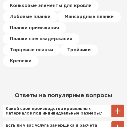
цена была почти в полтора
Коньковые элементы для кровли
раза ниже, чем в обычных
ПЕРЕЙТИ
магазинах. Сделал заказ,
Лобовые планки
Мансардные планки
привезли на следующий день,
Планки примыкания
и строители сразу начали
работать.
Планки снегозадержания
Новиков
Торцевые планки
Тройники
Артём
27.12.2024
Крепежи
Приобрёл утеплитель Isover
для утепления дачного домика.
Понравилось, что он мягкий, не
крошится и легко
Ответы на популярные вопросы
укладывается хоть я и не
профессионал, но справился
Какой срок производства кровельных
быстро. Ребята из компании
материалов под индивидуальные размеры?
порадовали, всё организовали
Примерный срок производства
Есть ли у вас услуга замерщика и расчета
оперативно, доставили