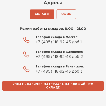
Киреев
Адреса
Иван
25.07.2024
СКЛАДЫ
ОФИС
Компания порадовала точной
доставкой и грамотной
Режим работы складов: 8:00 - 21:00
консультацией. Нужен был
утеплитель для разных
Телефон склада в Москве:
+7 (495) 118-92-43 доб 1
помещений. Взял утеплитель
Knauf для гаража и балкона.
Телефон склада в Одинцово:
Качество отличное, материал
+7 (495) 118-92-43 доб 2
плотный и легко монтируется.
Спасибо Александру!
Телефон склада в Раменском:
+7 (495) 118-92-43 доб 3
Румянцев
Матвей
УЗНАТЬ НАЛИЧИЕ МАТЕРИАЛА НА БЛИЖАЙШЕМ
27.12.2024
СКЛАДЕ
Водосточная система
Покупал рулонный утеплитель,
но к работам приступил не
ПЕРЕЙТИ