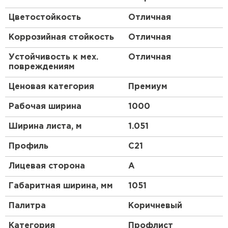
Не выцветает, несмотря на воздействие
Цветостойкость
Отличная
агрессивных факторов, например,
ультрафиолета.
Коррозийная стойкость
Отличная
Допустимо использовать в различных
климатических условиях.
Устойчивость к мех.
Отличная
повреждениям
Благодаря декоративно-защитному слою
VikingMP® E профнастил отличается
Ценовая категория
Премиум
впечатляющими эстетическими
Рабочая ширина
1000
характеристиками.
Монтаж простой, не требует крупных
Ширина листа, м
1.051
Рулонная кровля
денежных вложений.
Широкий выбор цветовых решений.
Профиль
C21
ПЕРЕЙТИ
Профлист — материал с долгим сроком
Лицевая сторона
A
эксплуатации.
Габаритная ширина, мм
1051
Палитра
Коричневый
Категория
Профлист