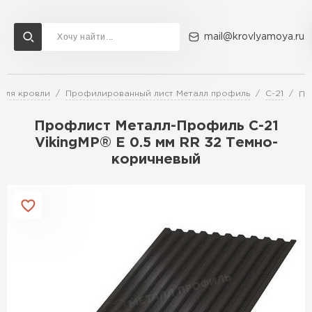
mail@krovlyamoya.ru
для кровли
Профилированный лист Металл профиль
С-21
Пр
Сервисы расчета
Доставка
Контакты
Профлист Металл-Профиль С-21
Расчет штакетника для забора
VikingMP® E 0.5 мм RR 32 Темно-
Расчет водостока
коричневый
Расчет софитов для кровли
Перейти в каталог
Расчет фальцевой кровли
Металлочерепица
Расчет кровли из профнастила
Расчет кровли из металлочерепицы
ПЕРЕЙТИ