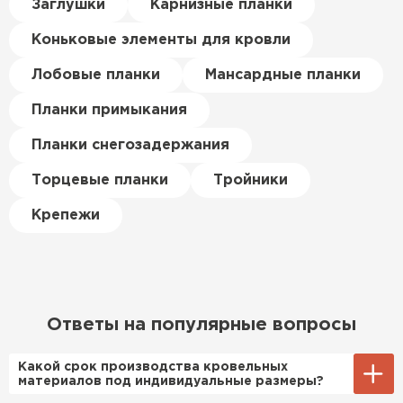
Керамическая черепица
Заглушки
Карнизные планки
материал есть в наличии, а
цена была почти в полтора
Коньковые элементы для кровли
ПЕРЕЙТИ
раза ниже, чем в обычных
магазинах. Сделал заказ,
Лобовые планки
Мансардные планки
привезли на следующий день,
Планки примыкания
и строители сразу начали
работать.
Планки снегозадержания
Новиков
Торцевые планки
Тройники
Артём
27.12.2024
Крепежи
Приобрёл утеплитель Isover
для утепления дачного домика.
Понравилось, что он мягкий, не
крошится и легко
Ответы на популярные вопросы
укладывается хоть я и не
профессионал, но справился
Какой срок производства кровельных
быстро. Ребята из компании
материалов под индивидуальные размеры?
порадовали, всё организовали