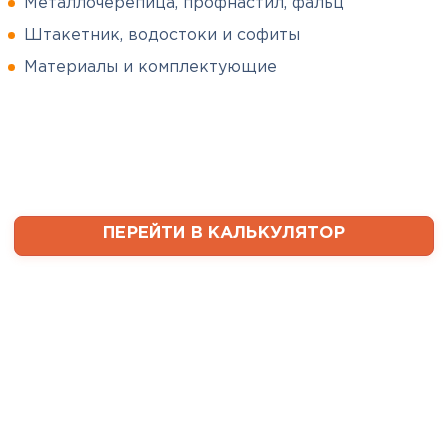
Металлочерепица, профнастил, фальц
Штакетник, водостоки и софиты
Сергей
Софиты
Пушинин
Материалы и комплектующие
09.01.2025
ПЕРЕЙТИ
В первый раз заказывал
утеплитель и не рассчитал
ваты оказалось значительно
меньше, чем нужно. Связался с
менеджером, объяснил, какой
ПЕРЕЙТИ В КАЛЬКУЛЯТОР
утеплитель требуется. Не
пришлось бегать по магазинам
и искать самому на каком
складе выкупать. Ребята
быстро собрали нужное
количество со своих складов и
оперативно организовали
доставку. Очень выручили!