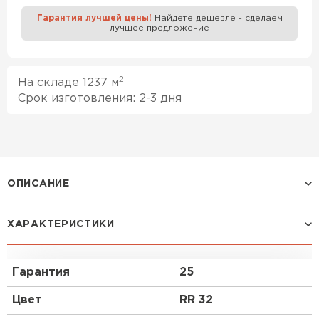
Гарантия лучшей цены!
Найдете дешевле - сделаем
лучшее предложение
Профилированный лист
ПЕРЕЙТИ
2
На складе 1237 м
Срок изготовления: 2-3 дня
ОПИСАНИЕ
ХАРАКТЕРИСТИКИ
Покрытие VikingMP® E:
Стойкий трёхслойный композит, одно из самых
Гарантия
25
толстых и долговечных матовых покрытий на
рынке. За счёт полиуретана в своём составе
Цвет
RR 32
VikingMP
®
E отлично противостоит механическим
повреждениям и царапинам. Данная