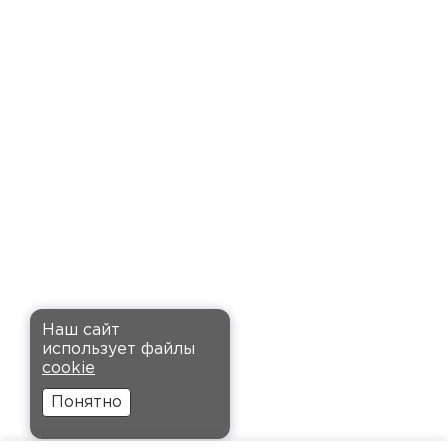
доставку точно в оговоренное
время. Материал прочный, не
деформируется и хорошо
сохраняет тепло. Взял
пеноплекс для утепления пола
на балконе. сразу стало
комфортнее, даже зимой
ходить можно без проблем.
Кононов
Александр
Комплектующие
12.11.2024
ПЕРЕЙТИ
Рекомендовали купить
Наш сайт
утеплитель Кнауф, в розницу
использует файлы
было значительно дороже.
cookie
Заказал оптом на весь дом, ещё
Понятно
и скидку получил. Компания
быстро оформила заказ и