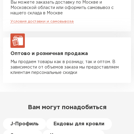
Вы можете заказать доставку по Москве и
повреждённые утеплители, а
Московской области или оформить самовывоз с
Манипулятор до 10 тн
от 13 000 руб
здесь таких проблем никогда
нашего склада в Москве
макс. длина груза 8 м
не было. Ещё один большой
Условия доставки и самовывоза
плюс оплата по факту.
Манипулятор до 20 тн
от 16 000 руб
макс. длина груза 13,5 м
Иван
Верещагин
20.06.2024
ЗАКАЗАТЬ С ДОСТАВКОЙ
Оптово и розничная продажа
Мы продаем товары как в розницу, так и оптом. В
Делал тёплый пол, мне
зависимости от объемов заказа мы предоставляем
порекомендовали посмотреть
клиентам персональные скидки
в розничных магазинах.
Посчитал по ценам и
получилось, что пол слишком
дорогой и слишком тёплый.
Вам могут понадобиться
Решил проверить в интернете
и наткнулся на эту компанию.
Спросил, есть ли у них
J-Профиль
Ендовы для кровли
Пеноплекс. Ребята сказали, что