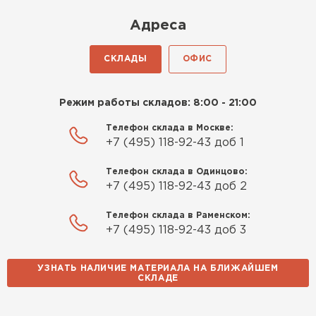
Киреев
Адреса
Иван
25.07.2024
СКЛАДЫ
ОФИС
Компания порадовала точной
доставкой и грамотной
Режим работы складов: 8:00 - 21:00
консультацией. Нужен был
утеплитель для разных
Телефон склада в Москве:
+7 (495) 118-92-43 доб 1
помещений. Взял утеплитель
Knauf для гаража и балкона.
Телефон склада в Одинцово:
Качество отличное, материал
+7 (495) 118-92-43 доб 2
плотный и легко монтируется.
Спасибо Александру!
Телефон склада в Раменском:
+7 (495) 118-92-43 доб 3
Румянцев
Матвей
УЗНАТЬ НАЛИЧИЕ МАТЕРИАЛА НА БЛИЖАЙШЕМ
27.12.2024
СКЛАДЕ
Водосточная система
Покупал рулонный утеплитель,