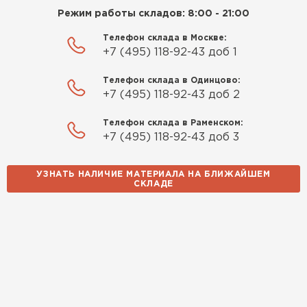
доставкой и грамотной
Режим работы складов: 8:00 - 21:00
консультацией. Нужен был
утеплитель для разных
Телефон склада в Москве:
+7 (495) 118-92-43 доб 1
помещений. Взял утеплитель
Knauf для гаража и балкона.
Телефон склада в Одинцово:
Качество отличное, материал
+7 (495) 118-92-43 доб 2
плотный и легко монтируется.
Спасибо Александру!
Телефон склада в Раменском:
+7 (495) 118-92-43 доб 3
Румянцев
Матвей
УЗНАТЬ НАЛИЧИЕ МАТЕРИАЛА НА БЛИЖАЙШЕМ
27.12.2024
СКЛАДЕ
Покупал рулонный утеплитель,
Водосточная система
но к работам приступил не
сразу, пачки лежали на улице и
ПЕРЕЙТИ
попали под дождь. Что могу
сказать. Спасибо за
качественный товар, ни одного
сырого утеплителя после