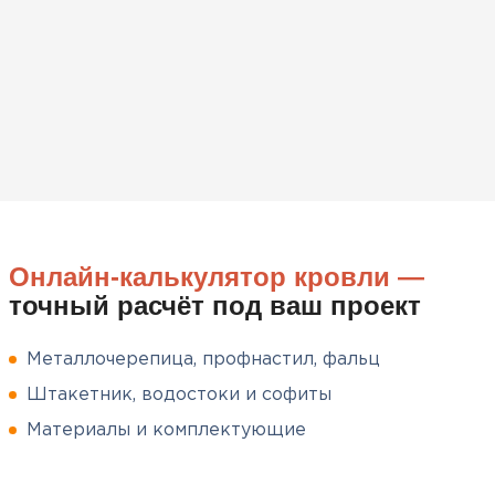
вскрытия!
Чистяков
Никита
27.12.2024
Взял утеплитель Технониколь.
Материал плотный, не
пропускает холод и легко
укладывается. Компания
Онлайн-калькулятор кровли —
помогла подобрать нужный
точный расчёт под ваш проект
объем и быстро организовала
доставку, что было очень
удобно.
Металлочерепица, профнастил, фальц
Штакетник, водостоки и софиты
Сергей
Пушинин
Материалы и комплектующие
09.01.2025
Софиты