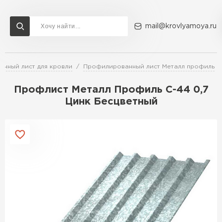
mail@krovlyamoya.ru
нный лист для кровли
Профилированный лист Металл профиль
Сервисы расчета
Доставка
Контакты
Профлист Металл Профиль С-44 0,7
Расчет штакетника для забора
Цинк Бесцветный
Расчет водостока
Расчет софитов для кровли
Перейти в каталог
Расчет фальцевой кровли
Металлочерепица
Расчет кровли из профнастила
Расчет кровли из металлочерепицы
ПЕРЕЙТИ