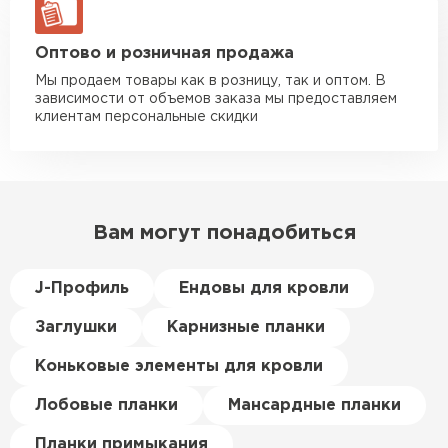
Иван
Полимерное покрытие Цинк обеспечивает
Верещагин
отменные декоративные характеристики.
20.06.2024
ЗАКАЗАТЬ С ДОСТАВКОЙ
Оптово и розничная продажа
Мы продаем товары как в розницу, так и оптом. В
Делал тёплый пол, мне
зависимости от объемов заказа мы предоставляем
порекомендовали посмотреть
клиентам персональные скидки
в розничных магазинах.
Посчитал по ценам и
получилось, что пол слишком
дорогой и слишком тёплый.
Вам могут понадобиться
Решил проверить в интернете
и наткнулся на эту компанию.
Спросил, есть ли у них
J-Профиль
Ендовы для кровли
Пеноплекс. Ребята сказали, что
Заглушки
Карнизные планки
материал есть в наличии, а
цена была почти в полтора
Коньковые элементы для кровли
раза ниже, чем в обычных
Керамическая черепица
магазинах. Сделал заказ,
Лобовые планки
Мансардные планки
привезли на следующий день,
ПЕРЕЙТИ
Планки примыкания