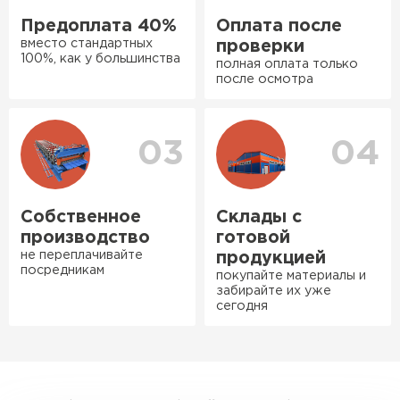
рассказали, что именно нужно
Предоплата 40%
Оплата после
для бани, без лишних
вместо стандартных
проверки
навязываний!
100%, как у большинства
полная оплата только
после осмотра
Богомолов
Макар
Ондулин
27.05.2024
03
04
ПЕРЕЙТИ
Недавно купил утеплитель
Инсулейшн для потолка в
сарае. Материал плотный,
Собственное
Склады с
лёгкий, укладывать просто,
производство
готовой
крошится минимально.
не переплачивайте
продукцией
посредникам
Доставили быстро,
покупайте материалы и
забирайте их уже
консультанты помогли с
сегодня
выбором и всё подробно
объяснили. С монтажом
справился сам!