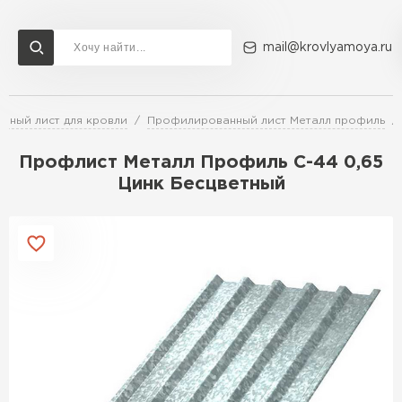
mail@krovlyamoya.ru
нный лист для кровли
Профилированный лист Металл профиль
Сервисы расчета
Доставка
Контакты
Профлист Металл Профиль С-44 0,65
Расчет штакетника для забора
Цинк Бесцветный
Расчет водостока
Расчет софитов для кровли
Перейти в каталог
Расчет фальцевой кровли
Металлочерепица
Расчет кровли из профнастила
Расчет кровли из металлочерепицы
ПЕРЕЙТИ