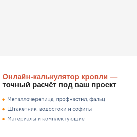
вскрытия!
Чистяков
Никита
27.12.2024
Взял утеплитель Технониколь.
Материал плотный, не
пропускает холод и легко
укладывается. Компания
Онлайн-калькулятор кровли —
помогла подобрать нужный
точный расчёт под ваш проект
объем и быстро организовала
доставку, что было очень
удобно.
Металлочерепица, профнастил, фальц
Штакетник, водостоки и софиты
Сергей
Пушинин
Материалы и комплектующие
09.01.2025
Софиты