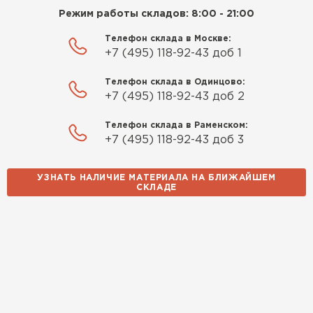
доставкой и грамотной
Режим работы складов: 8:00 - 21:00
консультацией. Нужен был
утеплитель для разных
Телефон склада в Москве:
+7 (495) 118-92-43 доб 1
помещений. Взял утеплитель
Knauf для гаража и балкона.
Телефон склада в Одинцово:
Качество отличное, материал
+7 (495) 118-92-43 доб 2
плотный и легко монтируется.
Спасибо Александру!
Телефон склада в Раменском:
+7 (495) 118-92-43 доб 3
Румянцев
Матвей
УЗНАТЬ НАЛИЧИЕ МАТЕРИАЛА НА БЛИЖАЙШЕМ
27.12.2024
СКЛАДЕ
Покупал рулонный утеплитель,
Водосточная система
но к работам приступил не
сразу, пачки лежали на улице и
ПЕРЕЙТИ
попали под дождь. Что могу
сказать. Спасибо за
качественный товар, ни одного
сырого утеплителя после