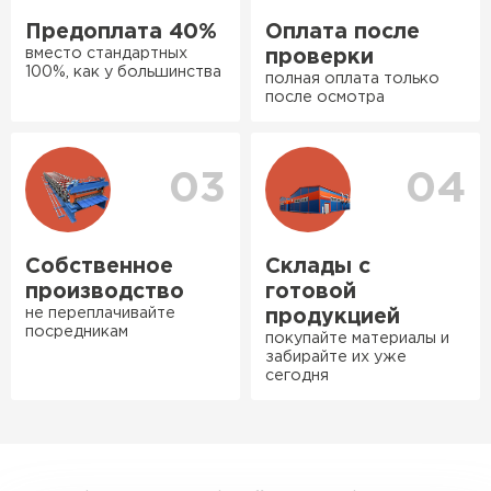
рассказали, что именно нужно
Предоплата 40%
Оплата после
для бани, без лишних
вместо стандартных
проверки
навязываний!
100%, как у большинства
полная оплата только
после осмотра
Богомолов
Макар
Ондулин
27.05.2024
03
04
ПЕРЕЙТИ
Недавно купил утеплитель
Инсулейшн для потолка в
сарае. Материал плотный,
Собственное
Склады с
лёгкий, укладывать просто,
производство
готовой
крошится минимально.
не переплачивайте
продукцией
посредникам
Доставили быстро,
покупайте материалы и
забирайте их уже
консультанты помогли с
сегодня
выбором и всё подробно
объяснили. С монтажом
справился сам!