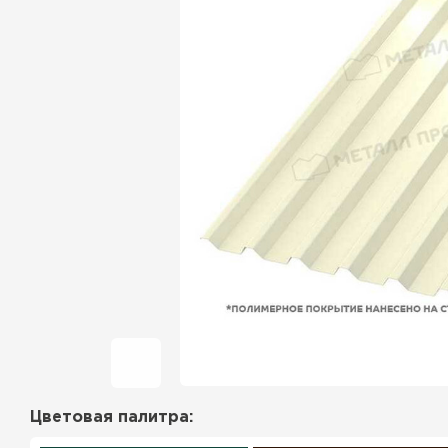
Фальцевая кровля
Ондулин
Гибкая черепица
Водосточная система
Рулонная кровля
Керамическая
черепица
Цементно-песчаная
черепица
Цветовая палитра:
Профилированный лист