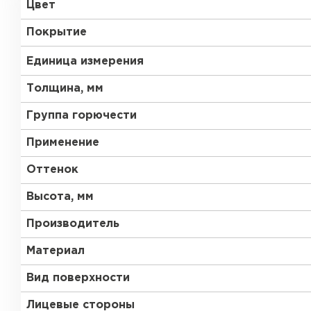
Цвет
RAL 9006
RAL 9010
Покрытие
RR 11
RR 29
Единица измерения
Толщина, мм
RR 750
без покрытия
Группа горючести
Рулонная кровля
Применение
Оттенок
ПЕРЕЙТИ
Высота, мм
Производитель
Материал
Вид поверхности
Лицевые стороны