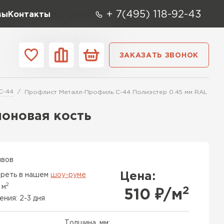
+ 7(495) 118-92-43
вы
Контакты
ЗАКАЗАТЬ ЗВОНОК
О компании
Контакты
С-44
Профлист Металл-Профиль С-44 Полиэстер 0.45 мм RAL 1014
ара
Вид
Тип
Производите
лоновая кость
репица
ТИ
ывов
Цена:
реть в нашем
шоу-руме
2
 м
2
510
₽/м
ения: 2-3 дня
Толщина, мм: