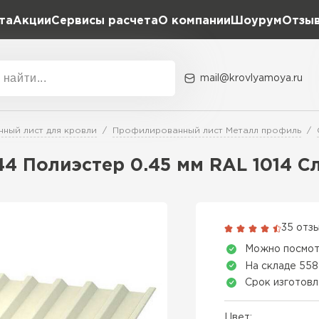
та
Акции
Сервисы расчета
О компании
Шоурум
Отзы
Расчет штакетника для забора
Расчет водостока
Расчет софитов для кровли
mail@krovlyamoya.ru
Расчет фальцевой кровли
ка
Акции
Расчет кровли из профнастила
Расчет кровли из металлочерепицы
ный лист для кровли
Профилированный лист Металл профиль
Тип тов
4 Полиэстер 0.45 мм RAL 1014 С
Гибкая че
ПЕРЕЙ
35 отз
Можно посмот
На складе 558
Срок изготовл
Цвет: