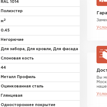
RAL 1014
RR 32
Полиэстер
Гара
2
Заме
RR 35
м
Усло
0.45
Негорючие
Цементно-
Для забора, Для кровли, Для фасада
Слоновая кость
ПЕРЕЙ
44
Дост
Металл Профиль
Вы м
Моск
Оцинкованная сталь
наше
Усло
Глянцевая
Одностороннее покрытие