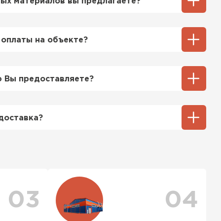
ых материалов вы предлагаете?
ий выбор кровельных материалов,
ицу, профнастил, ондулин, битумные
 оплаты на объекте?
ы и многое другое. Наши специалисты
ь вам выбрать подходящий вариант для
ненный способ оплаты у нас - эта оплата
тгрузки. При этом, если доставленный
 Вы предоставляете?
его качества, Вы вправе отказаться от
ТИ
озицией мы предоставляем все
та качества, а также товарно-
доставка?
ную.
тся исходя из объема и веса Вашего
ения заявки с Вами свяжется
ер для уточнения деталей и расчета
можете ознакомиться
с единым тарифом
персональные скидки.
03
04