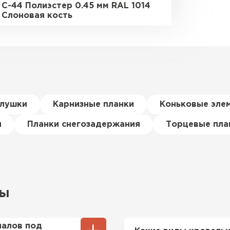
С-44 Полиэстер 0.45 мм RAL 1014
Слоновая кость
глушки
Карнизные планки
Коньковые эле
я
Планки снегозадержания
Торцевые пла
сы
иалов под